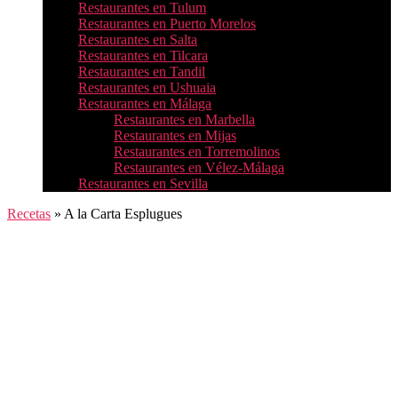
Restaurantes en Tulum
Restaurantes en Puerto Morelos
Restaurantes en Salta
Restaurantes en Tilcara
Restaurantes en Tandil
Restaurantes en Ushuaia
Restaurantes en Málaga
Restaurantes en Marbella
Restaurantes en Mijas
Restaurantes en Torremolinos
Restaurantes en Vélez-Málaga
Restaurantes en Sevilla
Recetas
»
A la Carta Esplugues