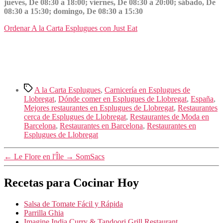
jueves, De 08:30 a 18:00; viernes, De 08:30 a 20:00; sábado, De
08:30 a 15:30; domingo, De 08:30 a 15:30
Ordenar A la Carta Esplugues con Just Eat
Etiquetas
A la Carta Esplugues
,
Carnicería en Esplugues de
Llobregat
,
Dónde comer en Esplugues de Llobregat
,
España
,
Mejores restaurantes en Esplugues de Llobregat
,
Restaurantes
cerca de Esplugues de Llobregat
,
Restaurantes de Moda en
Barcelona
,
Restaurantes en Barcelona
,
Restaurantes en
Esplugues de Llobregat
←
Le Flore en l'Île
→
SomSacs
Recetas para Cocinar Hoy
Salsa de Tomate Fácil y Rápida
Parrilla Ghia
Imagine India Curry & Tandoori Grill Restaurant