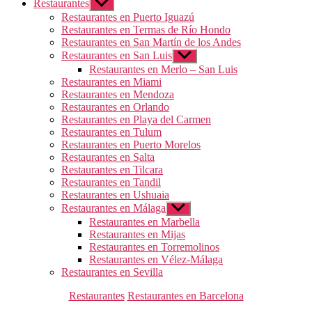
Restaurantes
Mostrar
el
Restaurantes en Puerto Iguazú
submenú
Restaurantes en Termas de Río Hondo
Restaurantes en San Martín de los Andes
Restaurantes en San Luis
Mostrar
el
Restaurantes en Merlo – San Luis
submenú
Restaurantes en Miami
Restaurantes en Mendoza
Restaurantes en Orlando
Restaurantes en Playa del Carmen
Restaurantes en Tulum
Restaurantes en Puerto Morelos
Restaurantes en Salta
Restaurantes en Tilcara
Restaurantes en Tandil
Restaurantes en Ushuaia
Restaurantes en Málaga
Mostrar
el
Restaurantes en Marbella
submenú
Restaurantes en Mijas
Restaurantes en Torremolinos
Restaurantes en Vélez-Málaga
Restaurantes en Sevilla
Categorías
Restaurantes
Restaurantes en Barcelona