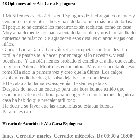
48 Opiniones sobre A la Carta Esplugues:
J Mu
5
Hemos estado 4 días en Esplugues de Llobregat, comiendo y
cenando en diferentes sitios y ha sido la comida más rica de todas.
El peque se ha comido los macarrones sin rechistar, como en casa.
Muy amablemente nos han calentado la comida y nos han facilitado
cubiertos de plástico. Se agradecen esos detalles cuando viajas con
niños.
Gracias.
Laura García González
5
Las croquetas son brutales. La
tortilla de patatas te la hacen por encargo si lo necesitas, y está
buenísima. Y también hemos probado el conejito al ajillo que estaba
muy rico. Además Montse es encantadora. Muy recomendable.
jesu
rome
3
Ha sido la primera vez y creo que la última. Los calços
estaban medio hechos, la salsa deja bastante que desear.
El bacalao a la llauna escaso,venían bastantes patatas.
Después de hacer un encargo para una hora hemos tenido que
esperar más de media hora para recoger. Y cuando hemos llegado a
casa ha habido que precalentarli todo.
He decir a su favor que las alcachofas su estaban buenas.
Para mí es caro.
Horario de Atención de A la Carta Esplugues:
lunes, Cerrado; martes, Cerrado; miércoles, De 08:30 a 18:00;