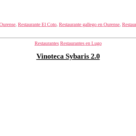
 Ourense
,
Restaurante El Coto
,
Restaurante gallego en Ourense
,
Restau
Categorías
Restaurantes
Restaurantes en Lugo
Vinoteca Sybaris 2.0