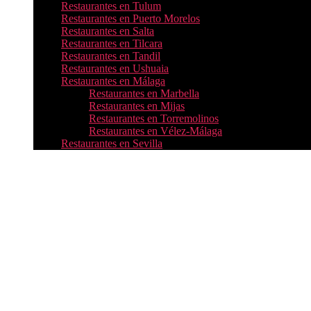
Restaurantes en Tulum
Restaurantes en Puerto Morelos
Restaurantes en Salta
Restaurantes en Tilcara
Restaurantes en Tandil
Restaurantes en Ushuaia
Restaurantes en Málaga
Restaurantes en Marbella
Restaurantes en Mijas
Restaurantes en Torremolinos
Restaurantes en Vélez-Málaga
Restaurantes en Sevilla