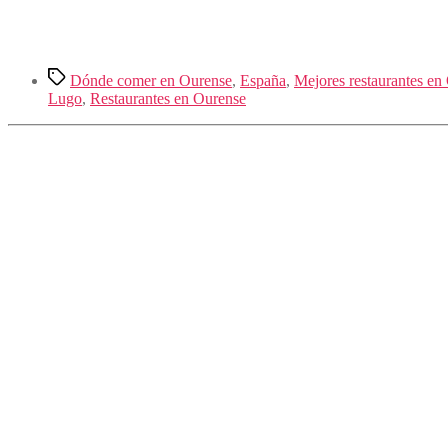
Etiquetas
Dónde comer en Ourense
,
España
,
Mejores restaurantes en
Lugo
,
Restaurantes en Ourense