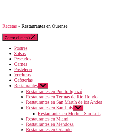
Recetas
»
Restaurantes en Ourense
Cerrar el menú
Postres
Salsas
Pescados
Carnes
Pasteleria
Verduras
Cafeterías
Restaurantes
Mostrar
el
Restaurantes en Puerto Iguazú
submenú
Restaurantes en Termas de Río Hondo
Restaurantes en San Martín de los Andes
Restaurantes en San Luis
Mostrar
el
Restaurantes en Merlo – San Luis
submenú
Restaurantes en Miami
Restaurantes en Mendoza
Restaurantes en Orlando