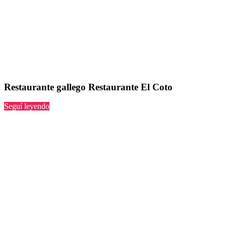
Restaurante gallego Restaurante El Coto
“Restaurante
Seguí leyendo
El
Coto”