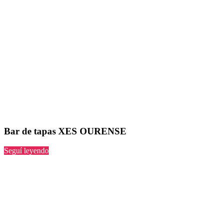
Bar de tapas XES OURENSE
“XES
Seguí leyendo
OURENSE”