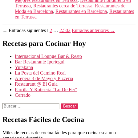
Mejores restaurantes en Terrassa
,
Restaurante hondureño en
Terrassa
,
Restaurantes cerca de Terrassa
,
Restaurantes de
Moda en Barcelona
,
Restaurantes en Barcelona
,
Restaurantes
en Terrassa
Paginación
←
Entradas
siguientes
1
2
…
2.502
Entradas
anteriores
→
de
Recetas para Cocinar Hoy
entradas
Internacional Lounge Bar & Resto
Bar Restaurante Ipertegui
Yutakana
La Posta del Camino Real
Arepera 3 de Mayo y Pizzeria
Restaurant @ El Guia
Parrilla Y Rotiseria "Lo De Fer"
Cerrado
Buscar:
Recetas Fáciles de Cocina
Miles de recetas de cocina fáciles para que cocinar sea una