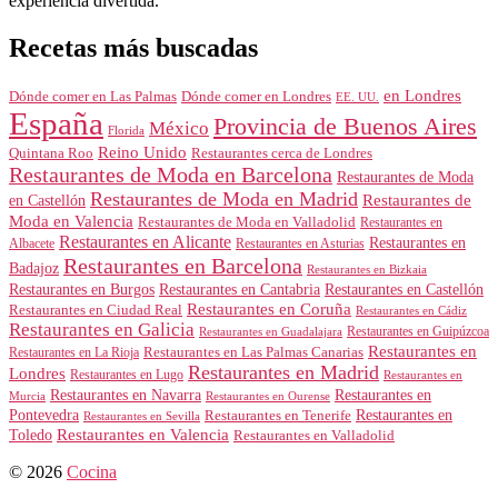
experiencia divertida.
Recetas más buscadas
en Londres
Dónde comer en Londres
Dónde comer en Las Palmas
EE. UU.
España
Provincia de Buenos Aires
México
Florida
Reino Unido
Quintana Roo
Restaurantes cerca de Londres
Restaurantes de Moda en Barcelona
Restaurantes de Moda
Restaurantes de Moda en Madrid
Restaurantes de
en Castellón
Moda en Valencia
Restaurantes de Moda en Valladolid
Restaurantes en
Restaurantes en Alicante
Restaurantes en
Albacete
Restaurantes en Asturias
Restaurantes en Barcelona
Badajoz
Restaurantes en Bizkaia
Restaurantes en Burgos
Restaurantes en Cantabria
Restaurantes en Castellón
Restaurantes en Coruña
Restaurantes en Ciudad Real
Restaurantes en Cádiz
Restaurantes en Galicia
Restaurantes en Guipúzcoa
Restaurantes en Guadalajara
Restaurantes en
Restaurantes en Las Palmas Canarias
Restaurantes en La Rioja
Restaurantes en Madrid
Londres
Restaurantes en Lugo
Restaurantes en
Restaurantes en Navarra
Restaurantes en
Murcia
Restaurantes en Ourense
Restaurantes en
Pontevedra
Restaurantes en Tenerife
Restaurantes en Sevilla
Toledo
Restaurantes en Valencia
Restaurantes en Valladolid
© 2026
Cocina