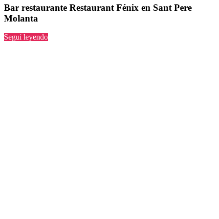
Bar restaurante Restaurant Fénix en Sant Pere
Molanta
“Restaurant
Seguí leyendo
Fénix
en
Sant
Pere
Molanta”