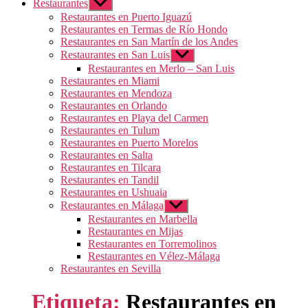
Restaurantes
Mostrar
el
Restaurantes en Puerto Iguazú
submenú
Restaurantes en Termas de Río Hondo
Restaurantes en San Martín de los Andes
Restaurantes en San Luis
Mostrar
el
Restaurantes en Merlo – San Luis
submenú
Restaurantes en Miami
Restaurantes en Mendoza
Restaurantes en Orlando
Restaurantes en Playa del Carmen
Restaurantes en Tulum
Restaurantes en Puerto Morelos
Restaurantes en Salta
Restaurantes en Tilcara
Restaurantes en Tandil
Restaurantes en Ushuaia
Restaurantes en Málaga
Mostrar
el
Restaurantes en Marbella
submenú
Restaurantes en Mijas
Restaurantes en Torremolinos
Restaurantes en Vélez-Málaga
Restaurantes en Sevilla
Etiqueta:
Restaurantes en