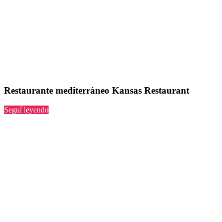
Restaurante mediterráneo Kansas Restaurant
“Kansas
Seguí leyendo
Restaurant”