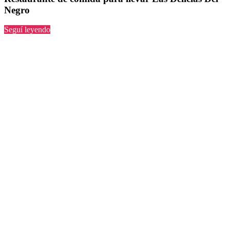
Negro
“Las
Seguí leyendo
Delicias
Del
Negro”