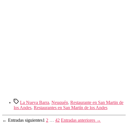
Etiquetas
La Nueva Barra
,
Neuquén
,
Restaurante en San Martin de
los Andes
,
Restaurantes en San Martín de los Andes
Paginación
←
Entradas
siguientes
1
2
…
42
Entradas
anteriores
→