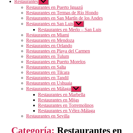
Restaurantes
Mostrar
el
Restaurantes en Puerto Iguazú
submenú
Restaurantes en Termas de Río Hondo
Restaurantes en San Martín de los Andes
Restaurantes en San Luis
Mostrar
el
Restaurantes en Merlo – San Luis
submenú
Restaurantes en Miami
Restaurantes en Mendoza
Restaurantes en Orlando
Restaurantes en Playa del Carmen
Restaurantes en Tulum
Restaurantes en Puerto Morelos
Restaurantes en Salta
Restaurantes en Tilcara
Restaurantes en Tandil
Restaurantes en Ushuaia
Restaurantes en Málaga
Mostrar
el
Restaurantes en Marbella
submenú
Restaurantes en Mijas
Restaurantes en Torremolinos
Restaurantes en Vélez-Málaga
Restaurantes en Sevilla
Categoría:
Restaurantes en