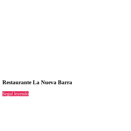
Restaurante La Nueva Barra
“La
Seguí leyendo
Nueva
Barra”