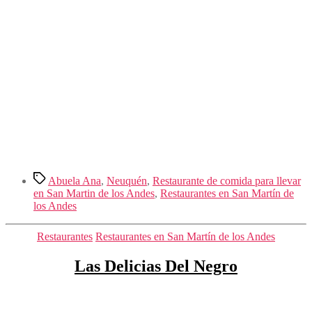
Etiquetas
Abuela Ana
,
Neuquén
,
Restaurante de comida para llevar
en San Martin de los Andes
,
Restaurantes en San Martín de
los Andes
Categorías
Restaurantes
Restaurantes en San Martín de los Andes
Las Delicias Del Negro