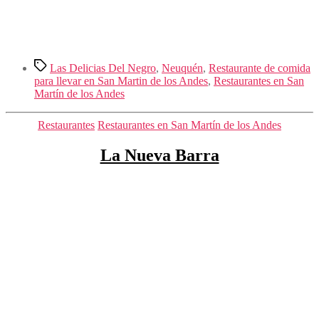
Etiquetas
Las Delicias Del Negro
,
Neuquén
,
Restaurante de comida
para llevar en San Martin de los Andes
,
Restaurantes en San
Martín de los Andes
Categorías
Restaurantes
Restaurantes en San Martín de los Andes
La Nueva Barra