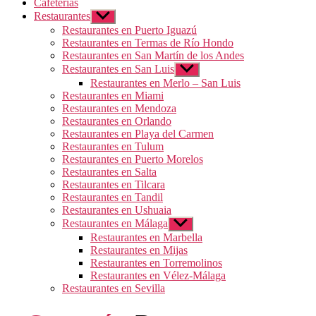
Cafeterías
Restaurantes
Mostrar
el
Restaurantes en Puerto Iguazú
submenú
Restaurantes en Termas de Río Hondo
Restaurantes en San Martín de los Andes
Restaurantes en San Luis
Mostrar
el
Restaurantes en Merlo – San Luis
submenú
Restaurantes en Miami
Restaurantes en Mendoza
Restaurantes en Orlando
Restaurantes en Playa del Carmen
Restaurantes en Tulum
Restaurantes en Puerto Morelos
Restaurantes en Salta
Restaurantes en Tilcara
Restaurantes en Tandil
Restaurantes en Ushuaia
Restaurantes en Málaga
Mostrar
el
Restaurantes en Marbella
submenú
Restaurantes en Mijas
Restaurantes en Torremolinos
Restaurantes en Vélez-Málaga
Restaurantes en Sevilla