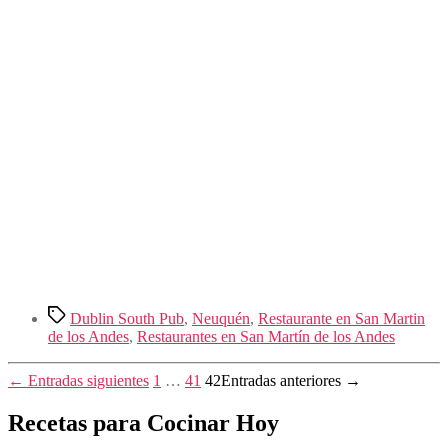
Etiquetas
Dublin South Pub
,
Neuquén
,
Restaurante en San Martin
de los Andes
,
Restaurantes en San Martín de los Andes
Paginación
←
Entradas
siguientes
1
…
41
42
Entradas
anteriores
→
de
Recetas para Cocinar Hoy
entradas