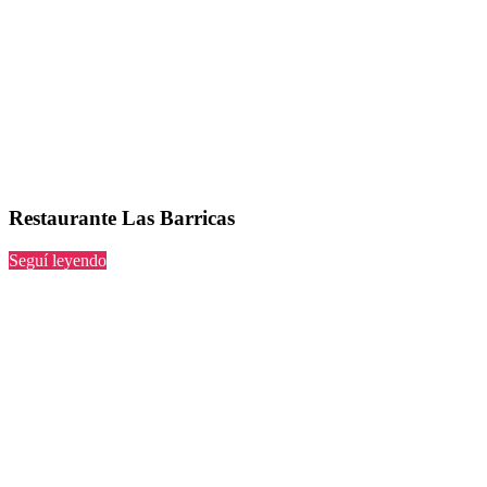
Restaurante Las Barricas
“Las
Seguí leyendo
Barricas”