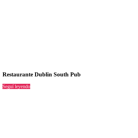
Restaurante Dublin South Pub
“Dublin
Seguí leyendo
South
Pub”