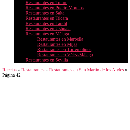
Restaurantes en Tulum
Restaurantes en Puerto Morelos
Restaurantes en Salta
Restaurantes en Tilcara
Restaurantes en Tandil
Restaurantes en Ushuaia
Restaurantes en Málaga
Restaurantes en Marbella
Restaurantes en Mijas
Restaurantes en Torremolinos
Restaurantes en Vélez-Málaga
Restaurantes en Sevilla
Recetas
»
Restaurantes
»
Restaurantes en San Martín de los Andes
»
Página 42