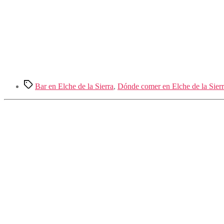
Etiquetas
Bar en Elche de la Sierra
,
Dónde comer en Elche de la Sier