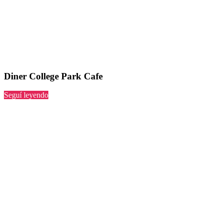
Diner College Park Cafe
“College
Seguí leyendo
Park
Cafe”