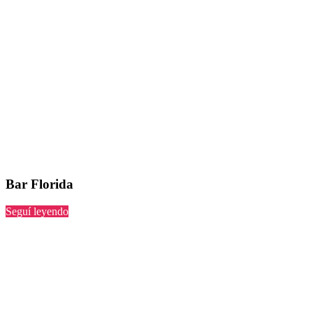
Bar Florida
“Florida”
Seguí leyendo