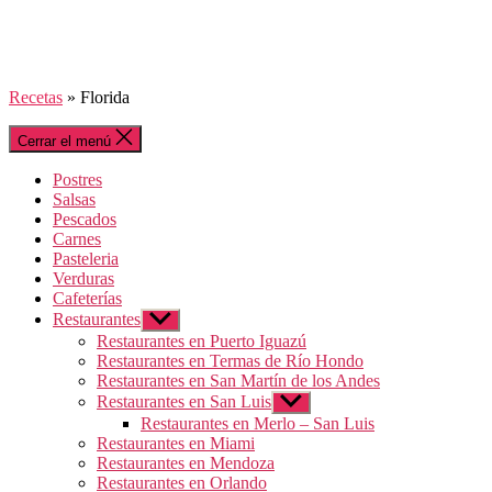
Recetas
»
Florida
Cerrar el menú
Postres
Salsas
Pescados
Carnes
Pasteleria
Verduras
Cafeterías
Restaurantes
Mostrar
el
Restaurantes en Puerto Iguazú
submenú
Restaurantes en Termas de Río Hondo
Restaurantes en San Martín de los Andes
Restaurantes en San Luis
Mostrar
el
Restaurantes en Merlo – San Luis
submenú
Restaurantes en Miami
Restaurantes en Mendoza
Restaurantes en Orlando