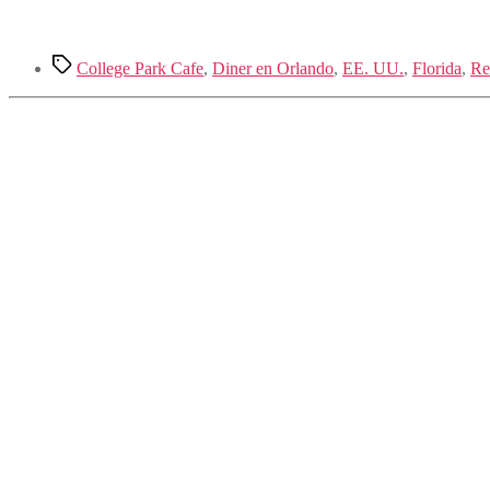
Etiquetas
College Park Cafe
,
Diner en Orlando
,
EE. UU.
,
Florida
,
Re