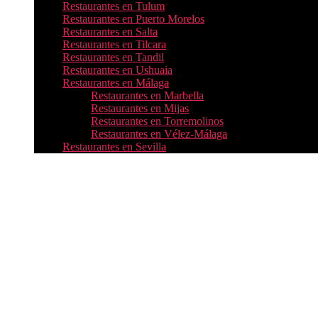
Restaurantes en Tulum
Restaurantes en Puerto Morelos
Restaurantes en Salta
Restaurantes en Tilcara
Restaurantes en Tandil
Restaurantes en Ushuaia
Restaurantes en Málaga
Restaurantes en Marbella
Restaurantes en Mijas
Restaurantes en Torremolinos
Restaurantes en Vélez-Málaga
Restaurantes en Sevilla