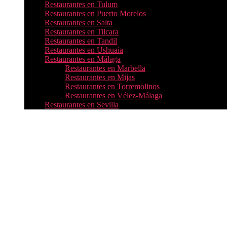
Restaurantes en Tulum
Restaurantes en Puerto Morelos
Restaurantes en Salta
Restaurantes en Tilcara
Restaurantes en Tandil
Restaurantes en Ushuaia
Restaurantes en Málaga
Restaurantes en Marbella
Restaurantes en Mijas
Restaurantes en Torremolinos
Restaurantes en Vélez-Málaga
Restaurantes en Sevilla