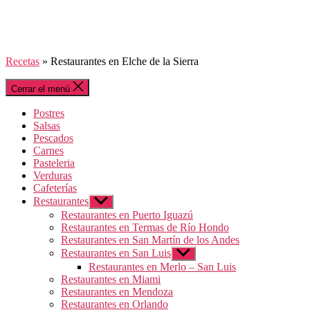
Recetas
»
Restaurantes en Elche de la Sierra
Cerrar el menú
Postres
Salsas
Pescados
Carnes
Pasteleria
Verduras
Cafeterías
Restaurantes
Mostrar
el
Restaurantes en Puerto Iguazú
submenú
Restaurantes en Termas de Río Hondo
Restaurantes en San Martín de los Andes
Restaurantes en San Luis
Mostrar
el
Restaurantes en Merlo – San Luis
submenú
Restaurantes en Miami
Restaurantes en Mendoza
Restaurantes en Orlando