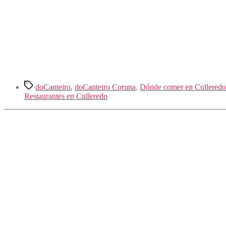
Etiquetas
doCanteiro
,
doCanteiro Coruna
,
Dónde comer en Culleredo
Restaurantes en Culleredo