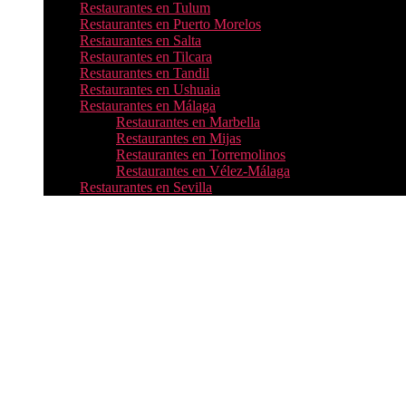
Restaurantes en Tulum
Restaurantes en Puerto Morelos
Restaurantes en Salta
Restaurantes en Tilcara
Restaurantes en Tandil
Restaurantes en Ushuaia
Restaurantes en Málaga
Restaurantes en Marbella
Restaurantes en Mijas
Restaurantes en Torremolinos
Restaurantes en Vélez-Málaga
Restaurantes en Sevilla