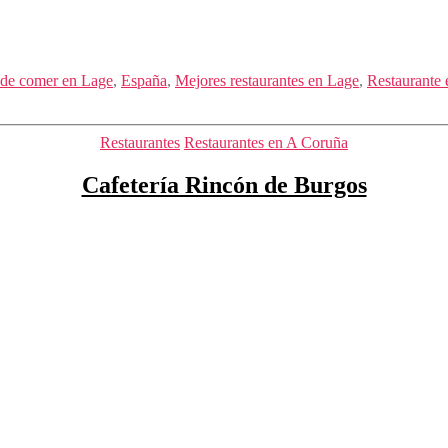
de comer en Lage
,
España
,
Mejores restaurantes en Lage
,
Restaurante
Categorías
Restaurantes
Restaurantes en A Coruña
Cafetería Rincón de Burgos