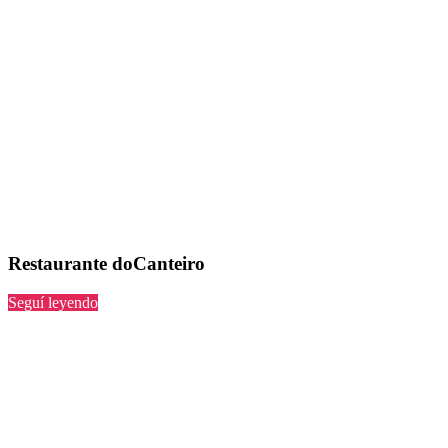
Restaurante doCanteiro
“doCanteiro”
Seguí leyendo