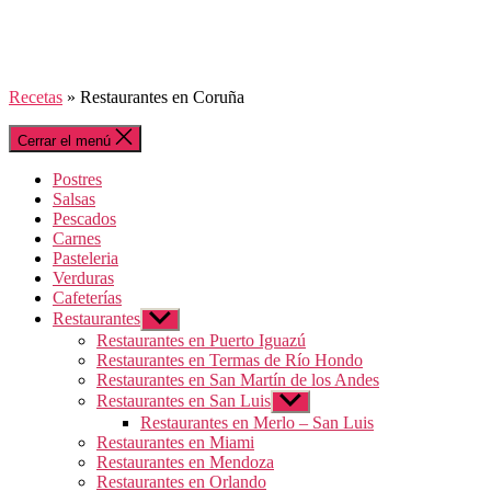
Recetas
»
Restaurantes en Coruña
Cerrar el menú
Postres
Salsas
Pescados
Carnes
Pasteleria
Verduras
Cafeterías
Restaurantes
Mostrar
el
Restaurantes en Puerto Iguazú
submenú
Restaurantes en Termas de Río Hondo
Restaurantes en San Martín de los Andes
Restaurantes en San Luis
Mostrar
el
Restaurantes en Merlo – San Luis
submenú
Restaurantes en Miami
Restaurantes en Mendoza
Restaurantes en Orlando