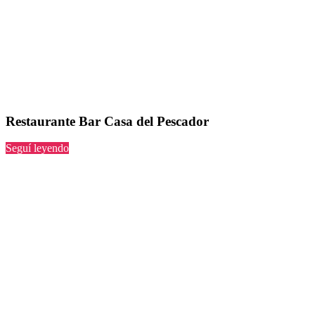
Restaurante Bar Casa del Pescador
“Bar
Seguí leyendo
Casa
del
Pescador”