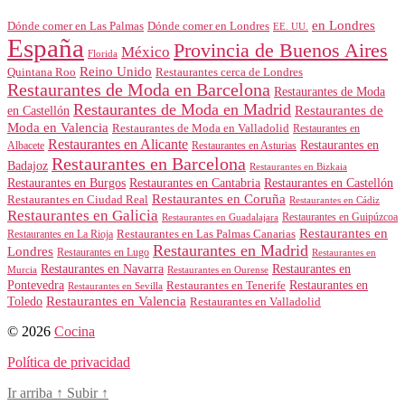
en Londres
Dónde comer en Londres
Dónde comer en Las Palmas
EE. UU.
España
Provincia de Buenos Aires
México
Florida
Reino Unido
Quintana Roo
Restaurantes cerca de Londres
Restaurantes de Moda en Barcelona
Restaurantes de Moda
Restaurantes de Moda en Madrid
Restaurantes de
en Castellón
Moda en Valencia
Restaurantes de Moda en Valladolid
Restaurantes en
Restaurantes en Alicante
Restaurantes en
Albacete
Restaurantes en Asturias
Restaurantes en Barcelona
Badajoz
Restaurantes en Bizkaia
Restaurantes en Burgos
Restaurantes en Cantabria
Restaurantes en Castellón
Restaurantes en Coruña
Restaurantes en Ciudad Real
Restaurantes en Cádiz
Restaurantes en Galicia
Restaurantes en Guipúzcoa
Restaurantes en Guadalajara
Restaurantes en
Restaurantes en Las Palmas Canarias
Restaurantes en La Rioja
Restaurantes en Madrid
Londres
Restaurantes en Lugo
Restaurantes en
Restaurantes en Navarra
Restaurantes en
Murcia
Restaurantes en Ourense
Restaurantes en
Pontevedra
Restaurantes en Tenerife
Restaurantes en Sevilla
Toledo
Restaurantes en Valencia
Restaurantes en Valladolid
© 2026
Cocina
Política de privacidad
Ir arriba
↑
Subir
↑