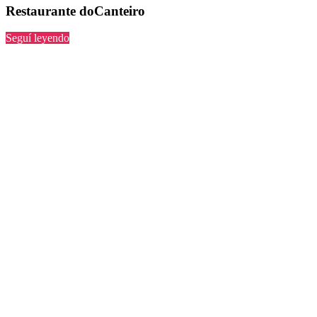
Restaurante doCanteiro
“doCanteiro”
Seguí leyendo