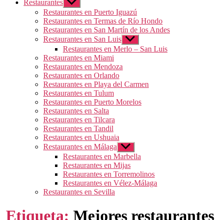
Restaurantes
Mostrar
el
Restaurantes en Puerto Iguazú
submenú
Restaurantes en Termas de Río Hondo
Restaurantes en San Martín de los Andes
Restaurantes en San Luis
Mostrar
el
Restaurantes en Merlo – San Luis
submenú
Restaurantes en Miami
Restaurantes en Mendoza
Restaurantes en Orlando
Restaurantes en Playa del Carmen
Restaurantes en Tulum
Restaurantes en Puerto Morelos
Restaurantes en Salta
Restaurantes en Tilcara
Restaurantes en Tandil
Restaurantes en Ushuaia
Restaurantes en Málaga
Mostrar
el
Restaurantes en Marbella
submenú
Restaurantes en Mijas
Restaurantes en Torremolinos
Restaurantes en Vélez-Málaga
Restaurantes en Sevilla
Etiqueta:
Mejores restaurantes