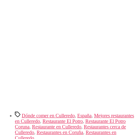
Etiquetas
Dónde comer en Culleredo
,
España
,
Mejores restaurantes
en Culleredo
,
Restaurante El Potro
,
Restaurante El Potro
Coruna
,
Restaurante en Culleredo
,
Restaurantes cerca de
Culleredo
,
Restaurantes en Coruña
,
Restaurantes en
Culleredo