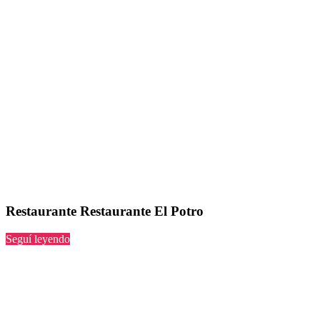
Restaurante Restaurante El Potro
“Restaurante
Seguí leyendo
El
Potro”