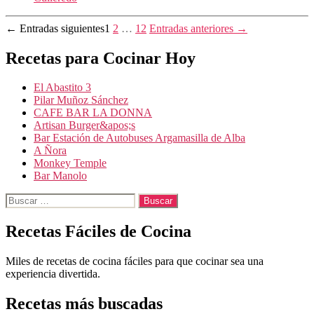
Paginación
←
Entradas
siguientes
1
2
…
12
Entradas
anteriores
→
de
Recetas para Cocinar Hoy
entradas
El Abastito 3
Pilar Muñoz Sánchez
CAFE BAR LA DONNA
Artisan Burger&apos;s
Bar Estación de Autobuses Argamasilla de Alba
A Ñora
Monkey Temple
Bar Manolo
Buscar:
Recetas Fáciles de Cocina
Miles de recetas de cocina fáciles para que cocinar sea una
experiencia divertida.
Recetas más buscadas