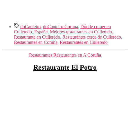
Etiquetas
doCanteiro
,
doCanteiro Coruna
,
Dónde comer en
Culleredo
,
España
,
Mejores restaurantes en Culleredo
,
Restaurante en Culleredo
,
Restaurantes cerca de Culleredo
,
Restaurantes en Coruña
,
Restaurantes en Culleredo
Categorías
Restaurantes
Restaurantes en A Coruña
Restaurante El Potro