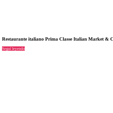
Restaurante italiano Prima Classe Italian Market & 
“Prima
Seguí leyendo
Classe
Italian
Market
&
Cafe”