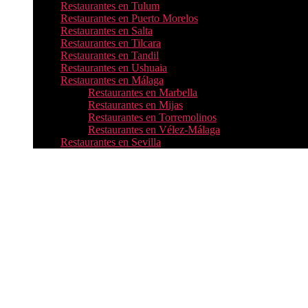
Restaurantes en Tulum
Restaurantes en Puerto Morelos
Restaurantes en Salta
Restaurantes en Tilcara
Restaurantes en Tandil
Restaurantes en Ushuaia
Restaurantes en Málaga
Restaurantes en Marbella
Restaurantes en Mijas
Restaurantes en Torremolinos
Restaurantes en Vélez-Málaga
Restaurantes en Sevilla