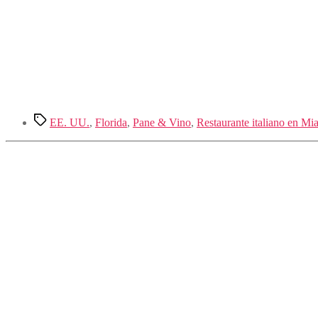
Etiquetas
EE. UU.
,
Florida
,
Pane & Vino
,
Restaurante italiano en M