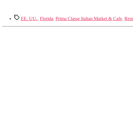
Etiquetas
EE. UU.
,
Florida
,
Prima Classe Italian Market & Cafe
,
Rest