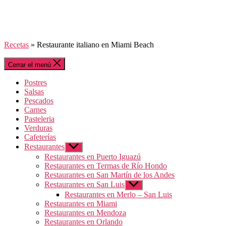
Recetas
»
Restaurante italiano en Miami Beach
Cerrar el menú
Postres
Salsas
Pescados
Carnes
Pasteleria
Verduras
Cafeterías
Restaurantes
Mostrar
el
Restaurantes en Puerto Iguazú
submenú
Restaurantes en Termas de Río Hondo
Restaurantes en San Martín de los Andes
Restaurantes en San Luis
Mostrar
el
Restaurantes en Merlo – San Luis
submenú
Restaurantes en Miami
Restaurantes en Mendoza
Restaurantes en Orlando