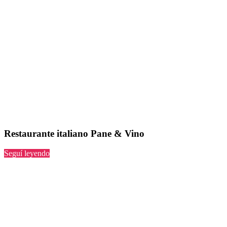
Restaurante italiano Pane & Vino
“Pane
Seguí leyendo
&
Vino”