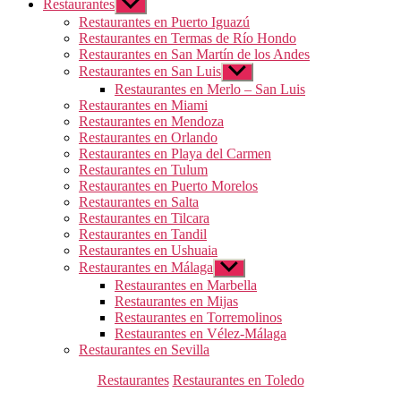
Restaurantes
Mostrar
el
Restaurantes en Puerto Iguazú
submenú
Restaurantes en Termas de Río Hondo
Restaurantes en San Martín de los Andes
Restaurantes en San Luis
Mostrar
el
Restaurantes en Merlo – San Luis
submenú
Restaurantes en Miami
Restaurantes en Mendoza
Restaurantes en Orlando
Restaurantes en Playa del Carmen
Restaurantes en Tulum
Restaurantes en Puerto Morelos
Restaurantes en Salta
Restaurantes en Tilcara
Restaurantes en Tandil
Restaurantes en Ushuaia
Restaurantes en Málaga
Mostrar
el
Restaurantes en Marbella
submenú
Restaurantes en Mijas
Restaurantes en Torremolinos
Restaurantes en Vélez-Málaga
Restaurantes en Sevilla
Categorías
Restaurantes
Restaurantes en Toledo