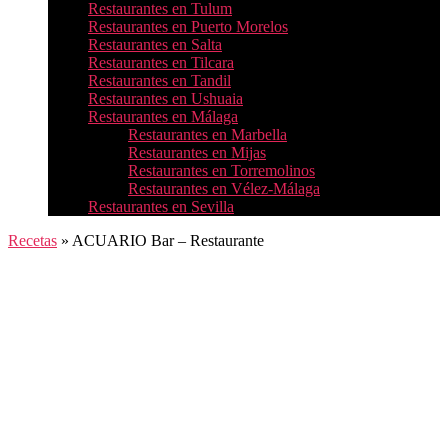
Restaurantes en Tulum
Restaurantes en Puerto Morelos
Restaurantes en Salta
Restaurantes en Tilcara
Restaurantes en Tandil
Restaurantes en Ushuaia
Restaurantes en Málaga
Restaurantes en Marbella
Restaurantes en Mijas
Restaurantes en Torremolinos
Restaurantes en Vélez-Málaga
Restaurantes en Sevilla
Recetas
»
ACUARIO Bar – Restaurante