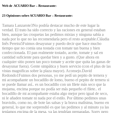
Web de ACUARIO Bar – Restaurante:
23 Opiniones sobre ACUARIO Bar – Restaurante:
Tamara Lanzarote
3
No podría destacar mucho de este lugar la
verdad. El trato ha sido correcto y las raciones en general estaban
bien, aunque las croquetas las pedimos mixtas y ninguna sabía a
nada por lo que no las recomendaría pero el resto aceptable.
Cláudia
Inês Pereira
5
Fuimos desayunar y puedo decir que hace mucho
tiempo que no comia una tostada con tomate tan buena y bien
confeccionada. El pan realmente tostado, aceite, tomate y sal en
cantidad suficiente para quedar bien y a gusto. (Que ahora en
cualquier sitio ponen tan poco tomate y aceite que quita las ganas de
desayunar fuera). Gente simpática y buen servicio (con el plus de las
vistas magnificas sobre la plaza mayor). Aconsejo.
David
Redondo
1
Fuimos dos personas, yo me pedí un pepito de ternera y
mi acompañante un bocadillo de lomo, bueno el pepito de ternera si
se puede llamar así.. es un bocadillo con un filete más seco que la
mojama, encima porque no podía ser más pequeño el filete.. el
bocadillo de mi acompañante estaba algo mejor pero igual de seco,
ni le añaden tomate ni nada por el estilo. Por último pedimos unas
braviolis, como no, de bote las salsas y la brava malísima, bueno en
general, lo que me sorprendió es que las pedimos y al minuto ya las
teníamos encima de la mesa, ya las tendrían preparadas. Sorry pero