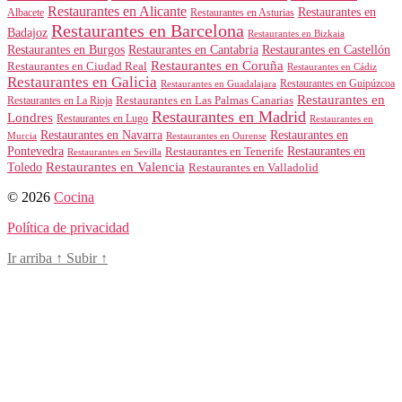
Restaurantes en Alicante
Restaurantes en
Albacete
Restaurantes en Asturias
Restaurantes en Barcelona
Badajoz
Restaurantes en Bizkaia
Restaurantes en Burgos
Restaurantes en Cantabria
Restaurantes en Castellón
Restaurantes en Coruña
Restaurantes en Ciudad Real
Restaurantes en Cádiz
Restaurantes en Galicia
Restaurantes en Guipúzcoa
Restaurantes en Guadalajara
Restaurantes en
Restaurantes en Las Palmas Canarias
Restaurantes en La Rioja
Restaurantes en Madrid
Londres
Restaurantes en Lugo
Restaurantes en
Restaurantes en Navarra
Restaurantes en
Murcia
Restaurantes en Ourense
Restaurantes en
Pontevedra
Restaurantes en Tenerife
Restaurantes en Sevilla
Toledo
Restaurantes en Valencia
Restaurantes en Valladolid
© 2026
Cocina
Política de privacidad
Ir arriba
↑
Subir
↑