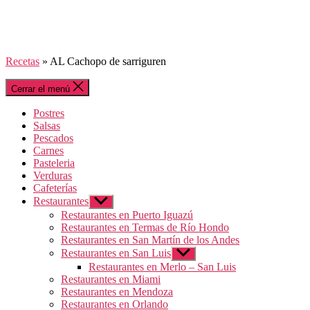
Recetas
»
AL Cachopo de sarriguren
Cerrar el menú
Postres
Salsas
Pescados
Carnes
Pasteleria
Verduras
Cafeterías
Restaurantes
Mostrar
el
Restaurantes en Puerto Iguazú
submenú
Restaurantes en Termas de Río Hondo
Restaurantes en San Martín de los Andes
Restaurantes en San Luis
Mostrar
el
Restaurantes en Merlo – San Luis
submenú
Restaurantes en Miami
Restaurantes en Mendoza
Restaurantes en Orlando