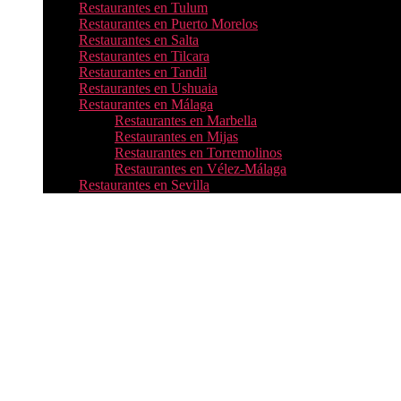
Restaurantes en Tulum
Restaurantes en Puerto Morelos
Restaurantes en Salta
Restaurantes en Tilcara
Restaurantes en Tandil
Restaurantes en Ushuaia
Restaurantes en Málaga
Restaurantes en Marbella
Restaurantes en Mijas
Restaurantes en Torremolinos
Restaurantes en Vélez-Málaga
Restaurantes en Sevilla