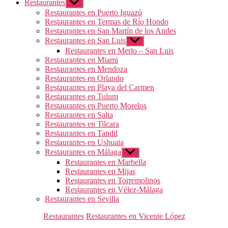
Restaurantes
Mostrar
el
Restaurantes en Puerto Iguazú
submenú
Restaurantes en Termas de Río Hondo
Restaurantes en San Martín de los Andes
Restaurantes en San Luis
Mostrar
el
Restaurantes en Merlo – San Luis
submenú
Restaurantes en Miami
Restaurantes en Mendoza
Restaurantes en Orlando
Restaurantes en Playa del Carmen
Restaurantes en Tulum
Restaurantes en Puerto Morelos
Restaurantes en Salta
Restaurantes en Tilcara
Restaurantes en Tandil
Restaurantes en Ushuaia
Restaurantes en Málaga
Mostrar
el
Restaurantes en Marbella
submenú
Restaurantes en Mijas
Restaurantes en Torremolinos
Restaurantes en Vélez-Málaga
Restaurantes en Sevilla
Categorías
Restaurantes
Restaurantes en Vicente López