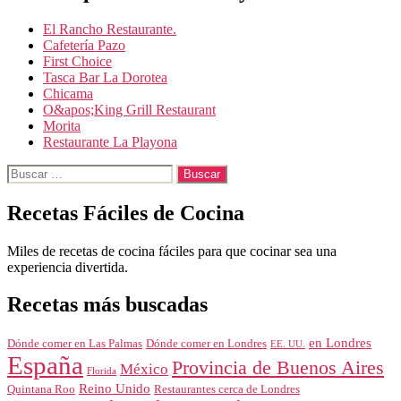
El Rancho Restaurante.
Cafetería Pazo
First Choice
Tasca Bar La Dorotea
Chicama
O&apos;King Grill Restaurant
Morita
Restaurante La Playona
Buscar:
Recetas Fáciles de Cocina
Miles de recetas de cocina fáciles para que cocinar sea una
experiencia divertida.
Recetas más buscadas
en Londres
Dónde comer en Londres
Dónde comer en Las Palmas
EE. UU.
España
Provincia de Buenos Aires
México
Florida
Reino Unido
Quintana Roo
Restaurantes cerca de Londres