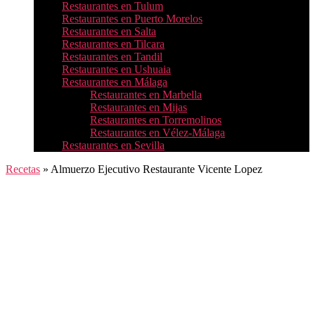
Restaurantes en Tulum
Restaurantes en Puerto Morelos
Restaurantes en Salta
Restaurantes en Tilcara
Restaurantes en Tandil
Restaurantes en Ushuaia
Restaurantes en Málaga
Restaurantes en Marbella
Restaurantes en Mijas
Restaurantes en Torremolinos
Restaurantes en Vélez-Málaga
Restaurantes en Sevilla
Recetas
»
Almuerzo Ejecutivo Restaurante Vicente Lopez