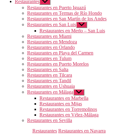
Restaurantes
Mostrar
el
Restaurantes en Puerto Iguazú
submenú
Restaurantes en Termas de Río Hondo
Restaurantes en San Martín de los Andes
Restaurantes en San Luis
Mostrar
el
Restaurantes en Merlo – San Luis
submenú
Restaurantes en Miami
Restaurantes en Mendoza
Restaurantes en Orlando
Restaurantes en Playa del Carmen
Restaurantes en Tulum
Restaurantes en Puerto Morelos
Restaurantes en Salta
Restaurantes en Tilcara
Restaurantes en Tandil
Restaurantes en Ushuaia
Restaurantes en Málaga
Mostrar
el
Restaurantes en Marbella
submenú
Restaurantes en Mijas
Restaurantes en Torremolinos
Restaurantes en Vélez-Málaga
Restaurantes en Sevilla
Categorías
Restaurantes
Restaurantes en Navarra