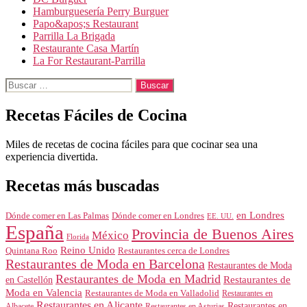
Hamburguesería Perry Burguer
Papo&apos;s Restaurant
Parrilla La Brigada
Restaurante Casa Martín
La For Restaurant-Parrilla
Buscar:
Recetas Fáciles de Cocina
Miles de recetas de cocina fáciles para que cocinar sea una
experiencia divertida.
Recetas más buscadas
en Londres
Dónde comer en Londres
Dónde comer en Las Palmas
EE. UU.
España
Provincia de Buenos Aires
México
Florida
Reino Unido
Quintana Roo
Restaurantes cerca de Londres
Restaurantes de Moda en Barcelona
Restaurantes de Moda
Restaurantes de Moda en Madrid
Restaurantes de
en Castellón
Moda en Valencia
Restaurantes de Moda en Valladolid
Restaurantes en
Restaurantes en Alicante
Restaurantes en
Albacete
Restaurantes en Asturias