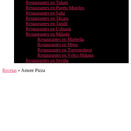
Restaurantes en Tulum
Restaurantes en Puerto Morelos
Restaurantes en Salta
Restaurantes en Tilcara
Restaurantes en Tandil
Restaurantes en Ushuaia
Restaurantes en Málaga
Restaurantes en Marbella
Restaurantes en Mijas
Restaurantes en Torremolinos
Restaurantes en Vélez-Málaga
Restaurantes en Sevilla
Recetas
»
Amore Pizza