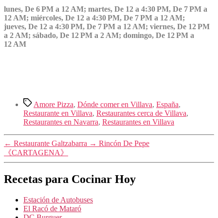
lunes, De 6 PM a 12 AM; martes, De 12 a 4:30 PM, De 7 PM a
12 AM; miércoles, De 12 a 4:30 PM, De 7 PM a 12 AM;
jueves, De 12 a 4:30 PM, De 7 PM a 12 AM; viernes, De 12 PM
a 2 AM; sábado, De 12 PM a 2 AM; domingo, De 12 PM a
12 AM
Etiquetas
Amore Pizza
,
Dónde comer en Villava
,
España
,
Restaurante en Villava
,
Restaurantes cerca de Villava
,
Restaurantes en Navarra
,
Restaurantes en Villava
←
Restaurante Galtzabarra
→
Rincón De Pepe
《CARTAGENA》
Recetas para Cocinar Hoy
Estación de Autobuses
El Racó de Mataró
DC Burguer