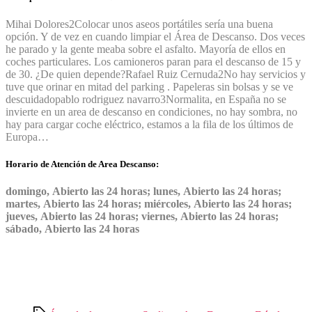
Mihai Dolores
2
Colocar unos aseos portátiles sería una buena
opción. Y de vez en cuando limpiar el Área de Descanso. Dos veces
he parado y la gente meaba sobre el asfalto. Mayoría de ellos en
coches particulares. Los camioneros paran para el descanso de 15 y
de 30. ¿De quien depende?
Rafael Ruiz Cernuda
2
No hay servicios y
tuve que orinar en mitad del parking . Papeleras sin bolsas y se ve
descuidado
pablo rodriguez navarro
3
Normalita, en España no se
invierte en un area de descanso en condiciones, no hay sombra, no
hay para cargar coche eléctrico, estamos a la fila de los últimos de
Europa…
Horario de Atención de Area Descanso:
domingo, Abierto las 24 horas; lunes, Abierto las 24 horas;
martes, Abierto las 24 horas; miércoles, Abierto las 24 horas;
jueves, Abierto las 24 horas; viernes, Abierto las 24 horas;
sábado, Abierto las 24 horas
Etiquetas