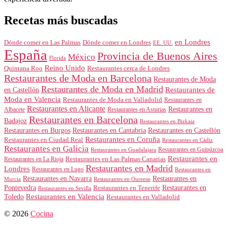
Recetas más buscadas
en Londres
Dónde comer en Londres
Dónde comer en Las Palmas
EE. UU.
España
Provincia de Buenos Aires
México
Florida
Reino Unido
Quintana Roo
Restaurantes cerca de Londres
Restaurantes de Moda en Barcelona
Restaurantes de Moda
Restaurantes de Moda en Madrid
Restaurantes de
en Castellón
Moda en Valencia
Restaurantes de Moda en Valladolid
Restaurantes en
Restaurantes en Alicante
Restaurantes en
Albacete
Restaurantes en Asturias
Restaurantes en Barcelona
Badajoz
Restaurantes en Bizkaia
Restaurantes en Burgos
Restaurantes en Cantabria
Restaurantes en Castellón
Restaurantes en Coruña
Restaurantes en Ciudad Real
Restaurantes en Cádiz
Restaurantes en Galicia
Restaurantes en Guipúzcoa
Restaurantes en Guadalajara
Restaurantes en
Restaurantes en Las Palmas Canarias
Restaurantes en La Rioja
Restaurantes en Madrid
Londres
Restaurantes en Lugo
Restaurantes en
Restaurantes en Navarra
Restaurantes en
Murcia
Restaurantes en Ourense
Restaurantes en
Pontevedra
Restaurantes en Tenerife
Restaurantes en Sevilla
Toledo
Restaurantes en Valencia
Restaurantes en Valladolid
© 2026
Cocina