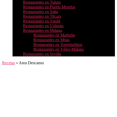
Restaurantes en Tulum
Restaurantes en Puerto Morelos
Restaurantes en Salta
Restaurantes en Tilcara
Restaurantes en Tandil
Restaurantes en Ushuaia
Restaurantes en Málaga
Restaurantes en Marbella
Restaurantes en Mijas
Restaurantes en Torremolinos
Restaurantes en Vélez-Málaga
Restaurantes en Sevilla
Recetas
»
Area Descanso