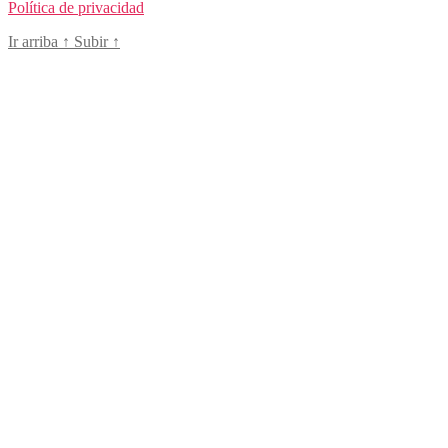
Política de privacidad
Ir arriba
↑
Subir
↑