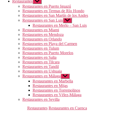
Restaurantes
Mostrar
el
Restaurantes en Puerto Iguazú
submenú
Restaurantes en Termas de Río Hondo
Restaurantes en San Martín de los Andes
Restaurantes en San Luis
Mostrar
el
Restaurantes en Merlo – San Luis
submenú
Restaurantes en Miami
Restaurantes en Mendoza
Restaurantes en Orlando
Restaurantes en Playa del Carmen
Restaurantes en Tulum
Restaurantes en Puerto Morelos
Restaurantes en Salta
Restaurantes en Tilcara
Restaurantes en Tandil
Restaurantes en Ushuaia
Restaurantes en Málaga
Mostrar
el
Restaurantes en Marbella
submenú
Restaurantes en Mijas
Restaurantes en Torremolinos
Restaurantes en Vélez-Málaga
Restaurantes en Sevilla
Categorías
Restaurantes
Restaurantes en Cuenca