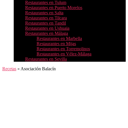
Restaurantes en Tulum
Restaurantes en Puerto Morelos
Restaurantes en Salta
Restaurantes en Tilcara
Restaurantes en Tandil
Restaurantes en Ushuaia
Restaurantes en Málaga
Restaurantes en Marbella
Restaurantes en Mijas
Restaurantes en Torremolinos
Restaurantes en Vélez-Málaga
Restaurantes en Sevilla
Recetas
»
Asociación Balacín