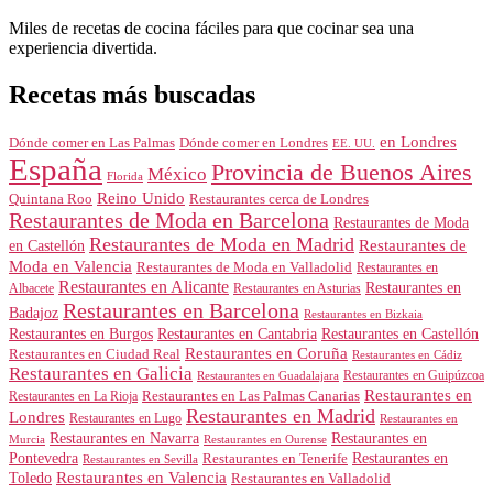
Miles de recetas de cocina fáciles para que cocinar sea una
experiencia divertida.
Recetas más buscadas
en Londres
Dónde comer en Londres
Dónde comer en Las Palmas
EE. UU.
España
Provincia de Buenos Aires
México
Florida
Reino Unido
Quintana Roo
Restaurantes cerca de Londres
Restaurantes de Moda en Barcelona
Restaurantes de Moda
Restaurantes de Moda en Madrid
Restaurantes de
en Castellón
Moda en Valencia
Restaurantes de Moda en Valladolid
Restaurantes en
Restaurantes en Alicante
Restaurantes en
Albacete
Restaurantes en Asturias
Restaurantes en Barcelona
Badajoz
Restaurantes en Bizkaia
Restaurantes en Burgos
Restaurantes en Cantabria
Restaurantes en Castellón
Restaurantes en Coruña
Restaurantes en Ciudad Real
Restaurantes en Cádiz
Restaurantes en Galicia
Restaurantes en Guipúzcoa
Restaurantes en Guadalajara
Restaurantes en
Restaurantes en Las Palmas Canarias
Restaurantes en La Rioja
Restaurantes en Madrid
Londres
Restaurantes en Lugo
Restaurantes en
Restaurantes en Navarra
Restaurantes en
Murcia
Restaurantes en Ourense
Restaurantes en
Pontevedra
Restaurantes en Tenerife
Restaurantes en Sevilla
Toledo
Restaurantes en Valencia
Restaurantes en Valladolid