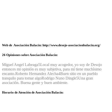
Web de Asociación Balacín: http://www.desojo-asociacionbalacin.org/
26 Opiniones sobre Asociación Balacín:
Miguel Angel Labeaga
5
Local muy acogedor, yo soy de Desojo
entonces mi opinión es muy subjetiva, para mí tiene muchísimo
encanto.
Roberto Hernandez Alecha
4
Buen sitio en un pueblo
tranquilo para tomar algo
Rodrigo Nuno Dingle
5
Una gran
asociación. Buena gente y buen ambiente.
Horario de Atención de Asociación Balacín: