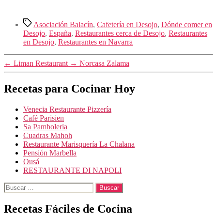
Etiquetas
Asociación Balacín
,
Cafetería en Desojo
,
Dónde comer en
Desojo
,
España
,
Restaurantes cerca de Desojo
,
Restaurantes
en Desojo
,
Restaurantes en Navarra
←
Liman Restaurant
→
Norcasa Zalama
Recetas para Cocinar Hoy
Venecia Restaurante Pizzería
Café Parisien
Sa Pamboleria
Cuadras Mahoh
Restaurante Marisquería La Chalana
Pensión Marbella
Ousá
RESTAURANTE DI NAPOLI
Buscar:
Recetas Fáciles de Cocina