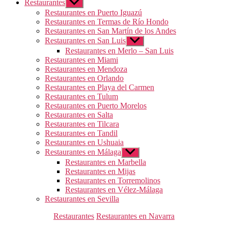
Restaurantes
Mostrar
el
Restaurantes en Puerto Iguazú
submenú
Restaurantes en Termas de Río Hondo
Restaurantes en San Martín de los Andes
Restaurantes en San Luis
Mostrar
el
Restaurantes en Merlo – San Luis
submenú
Restaurantes en Miami
Restaurantes en Mendoza
Restaurantes en Orlando
Restaurantes en Playa del Carmen
Restaurantes en Tulum
Restaurantes en Puerto Morelos
Restaurantes en Salta
Restaurantes en Tilcara
Restaurantes en Tandil
Restaurantes en Ushuaia
Restaurantes en Málaga
Mostrar
el
Restaurantes en Marbella
submenú
Restaurantes en Mijas
Restaurantes en Torremolinos
Restaurantes en Vélez-Málaga
Restaurantes en Sevilla
Categorías
Restaurantes
Restaurantes en Navarra