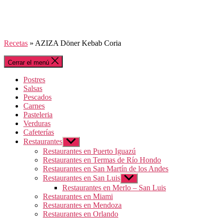
Recetas
»
AZIZA Döner Kebab Coria
Cerrar el menú
Postres
Salsas
Pescados
Carnes
Pasteleria
Verduras
Cafeterías
Restaurantes
Mostrar
el
Restaurantes en Puerto Iguazú
submenú
Restaurantes en Termas de Río Hondo
Restaurantes en San Martín de los Andes
Restaurantes en San Luis
Mostrar
el
Restaurantes en Merlo – San Luis
submenú
Restaurantes en Miami
Restaurantes en Mendoza
Restaurantes en Orlando