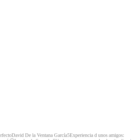
rfecto
David De la Ventana García
5
Experiencia d unos amigos: