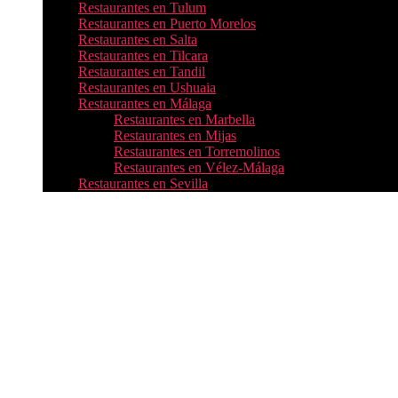
Restaurantes en Tulum
Restaurantes en Puerto Morelos
Restaurantes en Salta
Restaurantes en Tilcara
Restaurantes en Tandil
Restaurantes en Ushuaia
Restaurantes en Málaga
Restaurantes en Marbella
Restaurantes en Mijas
Restaurantes en Torremolinos
Restaurantes en Vélez-Málaga
Restaurantes en Sevilla