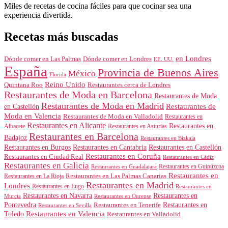
Miles de recetas de cocina fáciles para que cocinar sea una
experiencia divertida.
Recetas más buscadas
en Londres
Dónde comer en Londres
Dónde comer en Las Palmas
EE. UU.
España
Provincia de Buenos Aires
México
Florida
Reino Unido
Quintana Roo
Restaurantes cerca de Londres
Restaurantes de Moda en Barcelona
Restaurantes de Moda
Restaurantes de Moda en Madrid
Restaurantes de
en Castellón
Moda en Valencia
Restaurantes de Moda en Valladolid
Restaurantes en
Restaurantes en Alicante
Restaurantes en
Albacete
Restaurantes en Asturias
Restaurantes en Barcelona
Badajoz
Restaurantes en Bizkaia
Restaurantes en Burgos
Restaurantes en Cantabria
Restaurantes en Castellón
Restaurantes en Coruña
Restaurantes en Ciudad Real
Restaurantes en Cádiz
Restaurantes en Galicia
Restaurantes en Guipúzcoa
Restaurantes en Guadalajara
Restaurantes en
Restaurantes en Las Palmas Canarias
Restaurantes en La Rioja
Restaurantes en Madrid
Londres
Restaurantes en Lugo
Restaurantes en
Restaurantes en Navarra
Restaurantes en
Murcia
Restaurantes en Ourense
Restaurantes en
Pontevedra
Restaurantes en Tenerife
Restaurantes en Sevilla
Toledo
Restaurantes en Valencia
Restaurantes en Valladolid