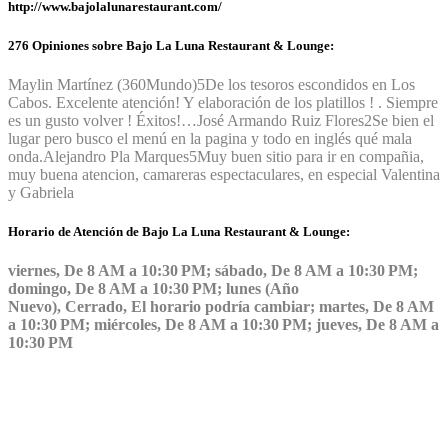
http://www.bajolalunarestaurant.com/
276 Opiniones sobre Bajo La Luna Restaurant & Lounge:
Maylin Martínez (360Mundo)
5
De los tesoros escondidos en Los
Cabos. Excelente atención! Y elaboración de los platillos ! . Siempre
es un gusto volver ! Éxitos!…
José Armando Ruiz Flores
2
Se bien el
lugar pero busco el menú en la pagina y todo en inglés qué mala
onda.
Alejandro Pla Marques
5
Muy buen sitio para ir en compañia,
muy buena atencion, camareras espectaculares, en especial Valentina
y Gabriela
Horario de Atención de Bajo La Luna Restaurant & Lounge:
viernes, De 8 AM a 10:30 PM; sábado, De 8 AM a 10:30 PM;
domingo, De 8 AM a 10:30 PM; lunes (Año
Nuevo), Cerrado, El horario podría cambiar; martes, De 8 AM
a 10:30 PM; miércoles, De 8 AM a 10:30 PM; jueves, De 8 AM a
10:30 PM