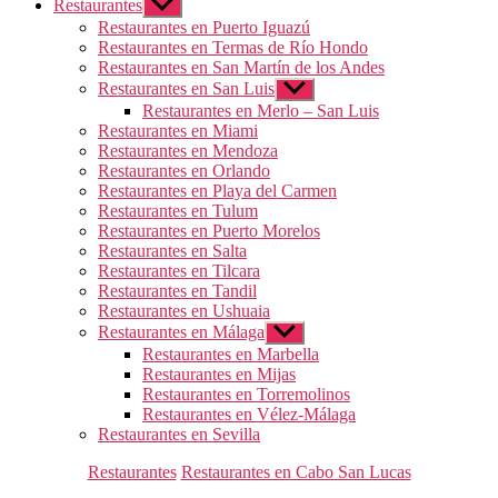
Restaurantes
Mostrar
el
Restaurantes en Puerto Iguazú
submenú
Restaurantes en Termas de Río Hondo
Restaurantes en San Martín de los Andes
Restaurantes en San Luis
Mostrar
el
Restaurantes en Merlo – San Luis
submenú
Restaurantes en Miami
Restaurantes en Mendoza
Restaurantes en Orlando
Restaurantes en Playa del Carmen
Restaurantes en Tulum
Restaurantes en Puerto Morelos
Restaurantes en Salta
Restaurantes en Tilcara
Restaurantes en Tandil
Restaurantes en Ushuaia
Restaurantes en Málaga
Mostrar
el
Restaurantes en Marbella
submenú
Restaurantes en Mijas
Restaurantes en Torremolinos
Restaurantes en Vélez-Málaga
Restaurantes en Sevilla
Categorías
Restaurantes
Restaurantes en Cabo San Lucas