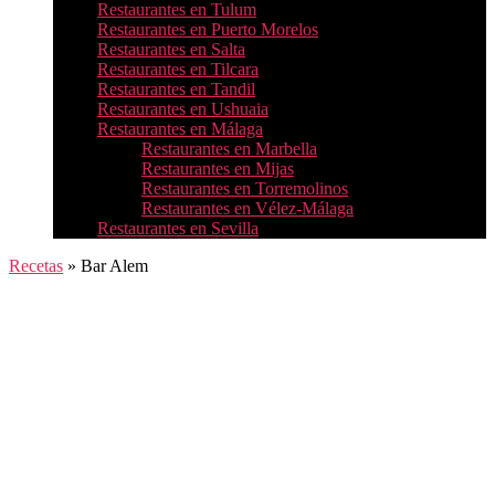
Restaurantes en Tulum
Restaurantes en Puerto Morelos
Restaurantes en Salta
Restaurantes en Tilcara
Restaurantes en Tandil
Restaurantes en Ushuaia
Restaurantes en Málaga
Restaurantes en Marbella
Restaurantes en Mijas
Restaurantes en Torremolinos
Restaurantes en Vélez-Málaga
Restaurantes en Sevilla
Recetas
»
Bar Alem