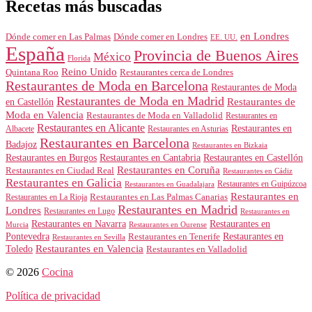
Recetas más buscadas
en Londres
Dónde comer en Londres
Dónde comer en Las Palmas
EE. UU.
España
Provincia de Buenos Aires
México
Florida
Reino Unido
Quintana Roo
Restaurantes cerca de Londres
Restaurantes de Moda en Barcelona
Restaurantes de Moda
Restaurantes de Moda en Madrid
Restaurantes de
en Castellón
Moda en Valencia
Restaurantes de Moda en Valladolid
Restaurantes en
Restaurantes en Alicante
Restaurantes en
Albacete
Restaurantes en Asturias
Restaurantes en Barcelona
Badajoz
Restaurantes en Bizkaia
Restaurantes en Burgos
Restaurantes en Cantabria
Restaurantes en Castellón
Restaurantes en Coruña
Restaurantes en Ciudad Real
Restaurantes en Cádiz
Restaurantes en Galicia
Restaurantes en Guipúzcoa
Restaurantes en Guadalajara
Restaurantes en
Restaurantes en Las Palmas Canarias
Restaurantes en La Rioja
Restaurantes en Madrid
Londres
Restaurantes en Lugo
Restaurantes en
Restaurantes en Navarra
Restaurantes en
Murcia
Restaurantes en Ourense
Restaurantes en
Pontevedra
Restaurantes en Tenerife
Restaurantes en Sevilla
Toledo
Restaurantes en Valencia
Restaurantes en Valladolid
© 2026
Cocina
Política de privacidad