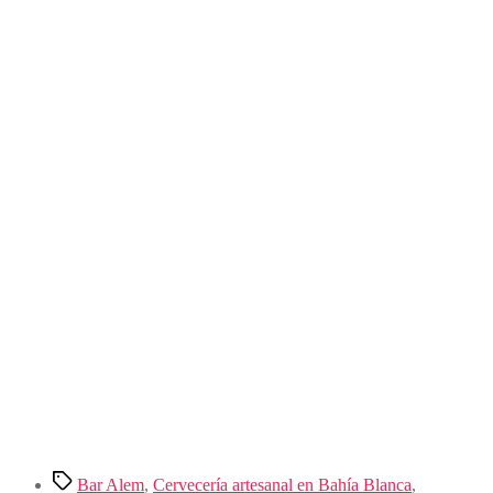
Etiquetas
Bar Alem
,
Cervecería artesanal en Bahía Blanca
,