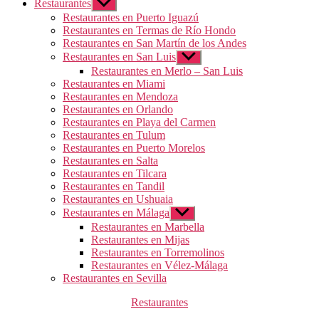
Restaurantes
Mostrar
el
Restaurantes en Puerto Iguazú
submenú
Restaurantes en Termas de Río Hondo
Restaurantes en San Martín de los Andes
Restaurantes en San Luis
Mostrar
el
Restaurantes en Merlo – San Luis
submenú
Restaurantes en Miami
Restaurantes en Mendoza
Restaurantes en Orlando
Restaurantes en Playa del Carmen
Restaurantes en Tulum
Restaurantes en Puerto Morelos
Restaurantes en Salta
Restaurantes en Tilcara
Restaurantes en Tandil
Restaurantes en Ushuaia
Restaurantes en Málaga
Mostrar
el
Restaurantes en Marbella
submenú
Restaurantes en Mijas
Restaurantes en Torremolinos
Restaurantes en Vélez-Málaga
Restaurantes en Sevilla
Categorías
Restaurantes