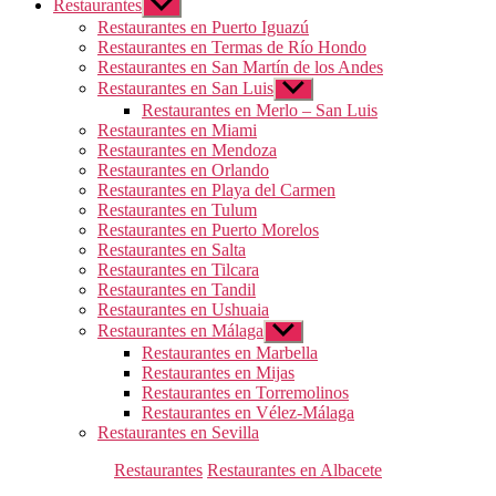
Restaurantes
Mostrar
el
Restaurantes en Puerto Iguazú
submenú
Restaurantes en Termas de Río Hondo
Restaurantes en San Martín de los Andes
Restaurantes en San Luis
Mostrar
el
Restaurantes en Merlo – San Luis
submenú
Restaurantes en Miami
Restaurantes en Mendoza
Restaurantes en Orlando
Restaurantes en Playa del Carmen
Restaurantes en Tulum
Restaurantes en Puerto Morelos
Restaurantes en Salta
Restaurantes en Tilcara
Restaurantes en Tandil
Restaurantes en Ushuaia
Restaurantes en Málaga
Mostrar
el
Restaurantes en Marbella
submenú
Restaurantes en Mijas
Restaurantes en Torremolinos
Restaurantes en Vélez-Málaga
Restaurantes en Sevilla
Categorías
Restaurantes
Restaurantes en Albacete