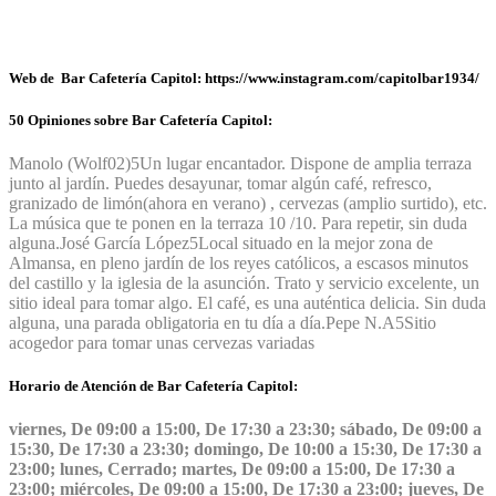
Web de Bar Cafetería Capitol: https://www.instagram.com/capitolbar1934/
50 Opiniones sobre Bar Cafetería Capitol:
Manolo (Wolf02)
5
Un lugar encantador. Dispone de amplia terraza
junto al jardín. Puedes desayunar, tomar algún café, refresco,
granizado de limón(ahora en verano) , cervezas (amplio surtido), etc.
La música que te ponen en la terraza 10 /10. Para repetir, sin duda
alguna.
José García López
5
Local situado en la mejor zona de
Almansa, en pleno jardín de los reyes católicos, a escasos minutos
del castillo y la iglesia de la asunción. Trato y servicio excelente, un
sitio ideal para tomar algo. El café, es una auténtica delicia. Sin duda
alguna, una parada obligatoria en tu día a día.
Pepe N.A
5
Sitio
acogedor para tomar unas cervezas variadas
Horario de Atención de Bar Cafetería Capitol:
viernes, De 09:00 a 15:00, De 17:30 a 23:30; sábado, De 09:00 a
15:30, De 17:30 a 23:30; domingo, De 10:00 a 15:30, De 17:30 a
23:00; lunes, Cerrado; martes, De 09:00 a 15:00, De 17:30 a
23:00; miércoles, De 09:00 a 15:00, De 17:30 a 23:00; jueves, De