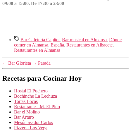
09:00 a 15:00, De 17:30 a 23:00
Etiquetas
Bar Cafetería Capitol
,
Bar musical en Almansa
,
Dónde
comer en Almansa
,
España
,
Restaurantes en Albacete
,
Restaurantes en Almansa
←
Bar Glorieta
→
Parada
Recetas para Cocinar Hoy
Hostal El Puchero
Bochinche La Lechuza
Tortas Locas
Restaurante J.M. El Pino
Bar el Molino
Bar Arturo
Mesón asador Carlos
Pizzeria Los Vega