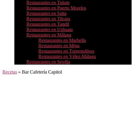
Restaurantes en Tulum
Restaurantes en Puerto Morelos
Restaurantes en Salta
Restaurantes en Tilcara
Restaurantes en Tandil
Restaurantes en Ushuaia
Restaurantes en Málaga
Restaurantes en Marbella
Restaurantes en Mijas
Restaurantes en Torremolinos
Restaurantes en Vélez-Málaga
Restaurantes en Sevilla
Recetas
»
Bar Cafetería Capitol