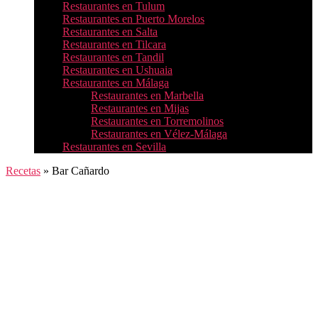
Restaurantes en Tulum
Restaurantes en Puerto Morelos
Restaurantes en Salta
Restaurantes en Tilcara
Restaurantes en Tandil
Restaurantes en Ushuaia
Restaurantes en Málaga
Restaurantes en Marbella
Restaurantes en Mijas
Restaurantes en Torremolinos
Restaurantes en Vélez-Málaga
Restaurantes en Sevilla
Recetas
»
Bar Cañardo