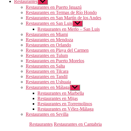
Restaurantes
Mostrar
el
Restaurantes en Puerto Iguazú
submenú
Restaurantes en Termas de Río Hondo
Restaurantes en San Martín de los Andes
Restaurantes en San Luis
Mostrar
el
Restaurantes en Merlo – San Luis
submenú
Restaurantes en Miami
Restaurantes en Mendoza
Restaurantes en Orlando
Restaurantes en Playa del Carmen
Restaurantes en Tulum
Restaurantes en Puerto Morelos
Restaurantes en Salta
Restaurantes en Tilcara
Restaurantes en Tandil
Restaurantes en Ushuaia
Restaurantes en Málaga
Mostrar
el
Restaurantes en Marbella
submenú
Restaurantes en Mijas
Restaurantes en Torremolinos
Restaurantes en Vélez-Málaga
Restaurantes en Sevilla
Categorías
Restaurantes
Restaurantes en Cantabria