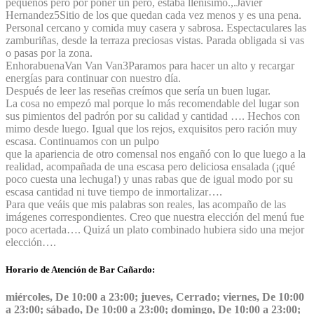
pequeños pero por poner un pero, estaba llenísimo.,.
Javier
Hernandez
5
Sitio de los que quedan cada vez menos y es una pena.
Personal cercano y comida muy casera y sabrosa. Espectaculares las
zamburiñas, desde la terraza preciosas vistas. Parada obligada si vas
o pasas por la zona.
Enhorabuena
Van Van Van
3
Paramos para hacer un alto y recargar
energías para continuar con nuestro día.
Después de leer las reseñas creímos que sería un buen lugar.
La cosa no empezó mal porque lo más recomendable del lugar son
sus pimientos del padrón por su calidad y cantidad …. Hechos con
mimo desde luego. Igual que los rejos, exquisitos pero ración muy
escasa. Continuamos con un pulpo
que la apariencia de otro comensal nos engañó con lo que luego a la
realidad, acompañada de una escasa pero deliciosa ensalada (¡qué
poco cuesta una lechuga!) y unas rabas que de igual modo por su
escasa cantidad ni tuve tiempo de inmortalizar….
Para que veáis que mis palabras son reales, las acompaño de las
imágenes correspondientes. Creo que nuestra elección del menú fue
poco acertada…. Quizá un plato combinado hubiera sido una mejor
elección….
Horario de Atención de Bar Cañardo:
miércoles, De 10:00 a 23:00; jueves, Cerrado; viernes, De 10:00
a 23:00; sábado, De 10:00 a 23:00; domingo, De 10:00 a 23:00;