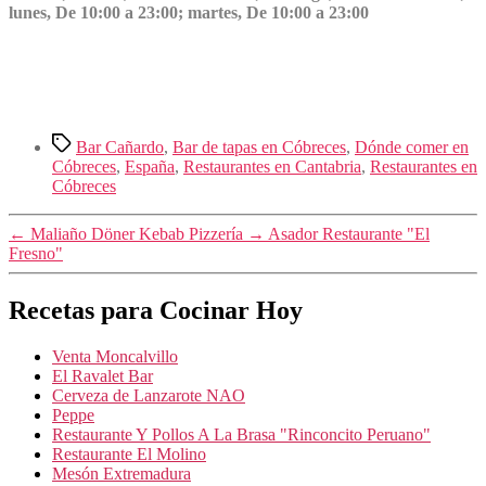
lunes, De 10:00 a 23:00; martes, De 10:00 a 23:00
Etiquetas
Bar Cañardo
,
Bar de tapas en Cóbreces
,
Dónde comer en
Cóbreces
,
España
,
Restaurantes en Cantabria
,
Restaurantes en
Cóbreces
←
Maliaño Döner Kebab Pizzería
→
Asador Restaurante "El
Fresno"
Recetas para Cocinar Hoy
Venta Moncalvillo
El Ravalet Bar
Cerveza de Lanzarote NAO
Peppe
Restaurante Y Pollos A La Brasa "Rinconcito Peruano"
Restaurante El Molino
Mesón Extremadura