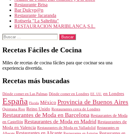
Restaurante Brisa
Bar Dulcyp@n
Restaurante Jacaranda
Rotisería "La Salteñita"
RESTAURACION MARIBLANCA,S.L.
Buscar:
Recetas Fáciles de Cocina
Miles de recetas de cocina fáciles para que cocinar sea una
experiencia divertida.
Recetas más buscadas
en Londres
Dónde comer en Londres
Dónde comer en Las Palmas
EE. UU.
España
Provincia de Buenos Aires
México
Florida
Reino Unido
Quintana Roo
Restaurantes cerca de Londres
Restaurantes de Moda en Barcelona
Restaurantes de Moda
Restaurantes de Moda en Madrid
Restaurantes de
en Castellón
Moda en Valencia
Restaurantes de Moda en Valladolid
Restaurantes en
Restaurantes en Alicante
Restaurantes en
Albacete
Restaurantes en Asturias