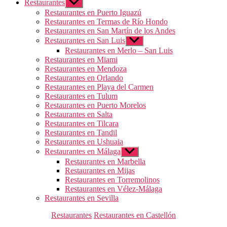
Restaurantes
Mostrar
el
Restaurantes en Puerto Iguazú
submenú
Restaurantes en Termas de Río Hondo
Restaurantes en San Martín de los Andes
Restaurantes en San Luis
Mostrar
el
Restaurantes en Merlo – San Luis
submenú
Restaurantes en Miami
Restaurantes en Mendoza
Restaurantes en Orlando
Restaurantes en Playa del Carmen
Restaurantes en Tulum
Restaurantes en Puerto Morelos
Restaurantes en Salta
Restaurantes en Tilcara
Restaurantes en Tandil
Restaurantes en Ushuaia
Restaurantes en Málaga
Mostrar
el
Restaurantes en Marbella
submenú
Restaurantes en Mijas
Restaurantes en Torremolinos
Restaurantes en Vélez-Málaga
Restaurantes en Sevilla
Categorías
Restaurantes
Restaurantes en Castellón