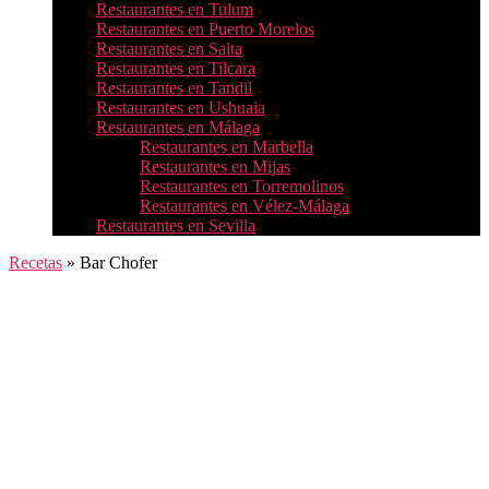
Restaurantes en Tulum
Restaurantes en Puerto Morelos
Restaurantes en Salta
Restaurantes en Tilcara
Restaurantes en Tandil
Restaurantes en Ushuaia
Restaurantes en Málaga
Restaurantes en Marbella
Restaurantes en Mijas
Restaurantes en Torremolinos
Restaurantes en Vélez-Málaga
Restaurantes en Sevilla
Recetas
»
Bar Chofer