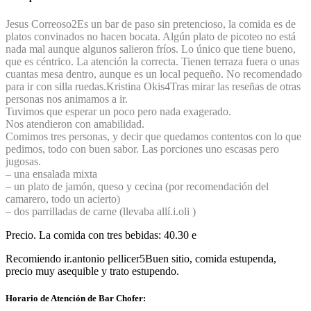
Jesus Correoso
2
Es un bar de paso sin pretencioso, la comida es de
platos convinados no hacen bocata. Algún plato de picoteo no está
nada mal aunque algunos salieron fríos. Lo único que tiene bueno,
que es céntrico. La atención la correcta. Tienen terraza fuera o unas
cuantas mesa dentro, aunque es un local pequeño. No recomendado
para ir con silla ruedas.
Kristina Okis
4
Tras mirar las reseñas de otras
personas nos animamos a ir.
Tuvimos que esperar un poco pero nada exagerado.
Nos atendieron con amabilidad.
Comimos tres personas, y decir que quedamos contentos con lo que
pedimos, todo con buen sabor. Las porciones uno escasas pero
jugosas.
– una ensalada mixta
– un plato de jamón, queso y cecina (por recomendación del
camarero, todo un acierto)
– dos parrilladas de carne (llevaba allí.i.oli )
Precio. La comida con tres bebidas: 40.30 e
Recomiendo ir.
antonio pellicer
5
Buen sitio, comida estupenda,
precio muy asequible y trato estupendo.
Horario de Atención de Bar Chofer: