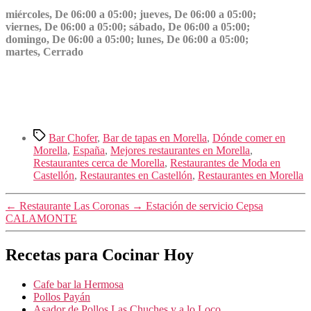
miércoles, De 06:00 a 05:00; jueves, De 06:00 a 05:00;
viernes, De 06:00 a 05:00; sábado, De 06:00 a 05:00;
domingo, De 06:00 a 05:00; lunes, De 06:00 a 05:00;
martes, Cerrado
Etiquetas
Bar Chofer
,
Bar de tapas en Morella
,
Dónde comer en
Morella
,
España
,
Mejores restaurantes en Morella
,
Restaurantes cerca de Morella
,
Restaurantes de Moda en
Castellón
,
Restaurantes en Castellón
,
Restaurantes en Morella
←
Restaurante Las Coronas
→
Estación de servicio Cepsa
CALAMONTE
Recetas para Cocinar Hoy
Cafe bar la Hermosa
Pollos Payán
Asador de Pollos Las Chuches y a lo Loco