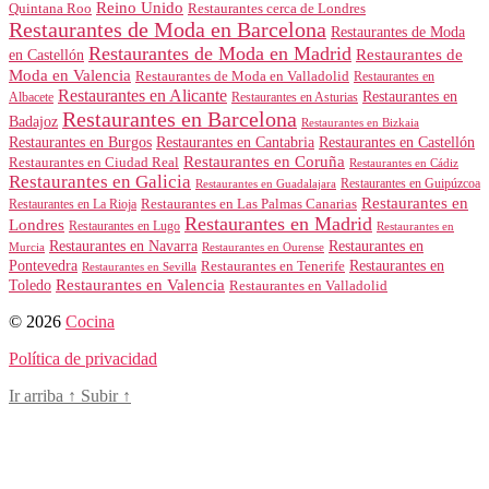
Reino Unido
Quintana Roo
Restaurantes cerca de Londres
Restaurantes de Moda en Barcelona
Restaurantes de Moda
Restaurantes de Moda en Madrid
Restaurantes de
en Castellón
Moda en Valencia
Restaurantes de Moda en Valladolid
Restaurantes en
Restaurantes en Alicante
Restaurantes en
Albacete
Restaurantes en Asturias
Restaurantes en Barcelona
Badajoz
Restaurantes en Bizkaia
Restaurantes en Burgos
Restaurantes en Cantabria
Restaurantes en Castellón
Restaurantes en Coruña
Restaurantes en Ciudad Real
Restaurantes en Cádiz
Restaurantes en Galicia
Restaurantes en Guipúzcoa
Restaurantes en Guadalajara
Restaurantes en
Restaurantes en Las Palmas Canarias
Restaurantes en La Rioja
Restaurantes en Madrid
Londres
Restaurantes en Lugo
Restaurantes en
Restaurantes en Navarra
Restaurantes en
Murcia
Restaurantes en Ourense
Restaurantes en
Pontevedra
Restaurantes en Tenerife
Restaurantes en Sevilla
Toledo
Restaurantes en Valencia
Restaurantes en Valladolid
© 2026
Cocina
Política de privacidad
Ir arriba
↑
Subir
↑