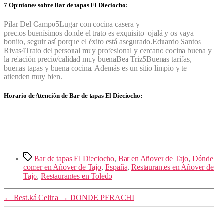
7 Opiniones sobre Bar de tapas El Dieciocho:
Pilar Del Campo
5
Lugar con cocina casera y
precios buenísimos donde el trato es exquisito, ojalá y os vaya
bonito, seguir así porque el éxito está asegurado.
Eduardo Santos
Rivas
4
Trato del personal muy profesional y cercano cocina buena y
la relación precio/calidad muy buena
Bea Triz
5
Buenas tarifas,
buenas tapas y buena cocina. Además es un sitio limpio y te
atienden muy bien.
Horario de Atención de Bar de tapas El Dieciocho:
Etiquetas
Bar de tapas El Dieciocho
,
Bar en Añover de Tajo
,
Dónde
comer en Añover de Tajo
,
España
,
Restaurantes en Añover de
Tajo
,
Restaurantes en Toledo
←
Rest.ká Celina
→
DONDE PERACHI