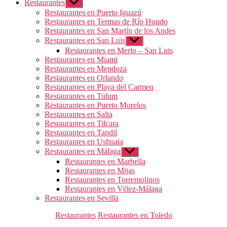
Restaurantes
Mostrar
el
Restaurantes en Puerto Iguazú
submenú
Restaurantes en Termas de Río Hondo
Restaurantes en San Martín de los Andes
Restaurantes en San Luis
Mostrar
el
Restaurantes en Merlo – San Luis
submenú
Restaurantes en Miami
Restaurantes en Mendoza
Restaurantes en Orlando
Restaurantes en Playa del Carmen
Restaurantes en Tulum
Restaurantes en Puerto Morelos
Restaurantes en Salta
Restaurantes en Tilcara
Restaurantes en Tandil
Restaurantes en Ushuaia
Restaurantes en Málaga
Mostrar
el
Restaurantes en Marbella
submenú
Restaurantes en Mijas
Restaurantes en Torremolinos
Restaurantes en Vélez-Málaga
Restaurantes en Sevilla
Categorías
Restaurantes
Restaurantes en Toledo