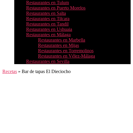
Restaurantes en Tulum
Restaurantes en Puerto Morelos
Restaurantes en Salta
Restaurantes en Tilcara
Restaurantes en Tandil
Restaurantes en Ushuaia
Restaurantes en Málaga
Restaurantes en Marbella
Restaurantes en Mijas
Restaurantes en Torremolinos
Restaurantes en Vélez-Málaga
Restaurantes en Sevilla
Recetas
»
Bar de tapas El Dieciocho