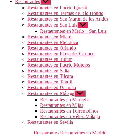
Restaurantes
Mostrar
el
Restaurantes en Puerto Iguazú
submenú
Restaurantes en Termas de Río Hondo
Restaurantes en San Martín de los Andes
Restaurantes en San Luis
Mostrar
el
Restaurantes en Merlo – San Luis
submenú
Restaurantes en Miami
Restaurantes en Mendoza
Restaurantes en Orlando
Restaurantes en Playa del Carmen
Restaurantes en Tulum
Restaurantes en Puerto Morelos
Restaurantes en Salta
Restaurantes en Tilcara
Restaurantes en Tandil
Restaurantes en Ushuaia
Restaurantes en Málaga
Mostrar
el
Restaurantes en Marbella
submenú
Restaurantes en Mijas
Restaurantes en Torremolinos
Restaurantes en Vélez-Málaga
Restaurantes en Sevilla
Categorías
Restaurantes
Restaurantes en Madrid