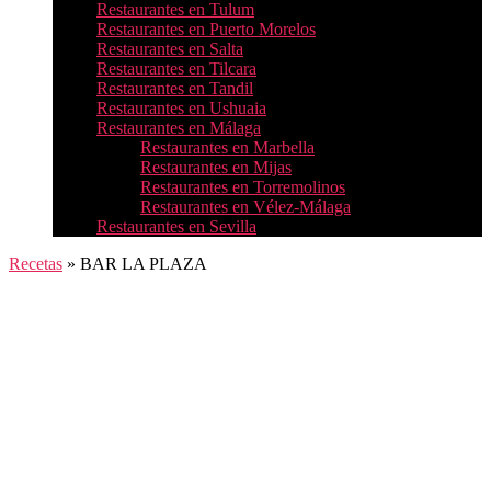
Restaurantes en Tulum
Restaurantes en Puerto Morelos
Restaurantes en Salta
Restaurantes en Tilcara
Restaurantes en Tandil
Restaurantes en Ushuaia
Restaurantes en Málaga
Restaurantes en Marbella
Restaurantes en Mijas
Restaurantes en Torremolinos
Restaurantes en Vélez-Málaga
Restaurantes en Sevilla
Recetas
»
BAR LA PLAZA