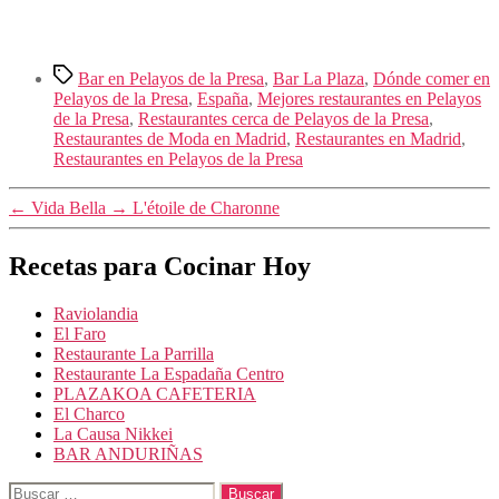
Etiquetas
Bar en Pelayos de la Presa
,
Bar La Plaza
,
Dónde comer en
Pelayos de la Presa
,
España
,
Mejores restaurantes en Pelayos
de la Presa
,
Restaurantes cerca de Pelayos de la Presa
,
Restaurantes de Moda en Madrid
,
Restaurantes en Madrid
,
Restaurantes en Pelayos de la Presa
←
Vida Bella
→
L'étoile de Charonne
Recetas para Cocinar Hoy
Raviolandia
El Faro
Restaurante La Parrilla
Restaurante La Espadaña Centro
PLAZAKOA CAFETERIA
El Charco
La Causa Nikkei
BAR ANDURIÑAS
Buscar: