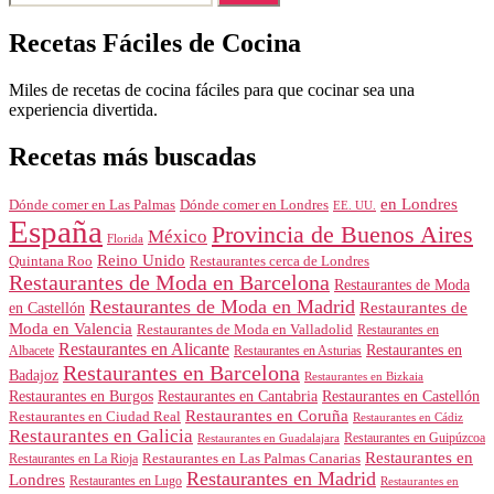
Recetas Fáciles de Cocina
Miles de recetas de cocina fáciles para que cocinar sea una
experiencia divertida.
Recetas más buscadas
en Londres
Dónde comer en Londres
Dónde comer en Las Palmas
EE. UU.
España
Provincia de Buenos Aires
México
Florida
Reino Unido
Quintana Roo
Restaurantes cerca de Londres
Restaurantes de Moda en Barcelona
Restaurantes de Moda
Restaurantes de Moda en Madrid
Restaurantes de
en Castellón
Moda en Valencia
Restaurantes de Moda en Valladolid
Restaurantes en
Restaurantes en Alicante
Restaurantes en
Albacete
Restaurantes en Asturias
Restaurantes en Barcelona
Badajoz
Restaurantes en Bizkaia
Restaurantes en Burgos
Restaurantes en Cantabria
Restaurantes en Castellón
Restaurantes en Coruña
Restaurantes en Ciudad Real
Restaurantes en Cádiz
Restaurantes en Galicia
Restaurantes en Guipúzcoa
Restaurantes en Guadalajara
Restaurantes en
Restaurantes en Las Palmas Canarias
Restaurantes en La Rioja
Restaurantes en Madrid
Londres
Restaurantes en Lugo
Restaurantes en