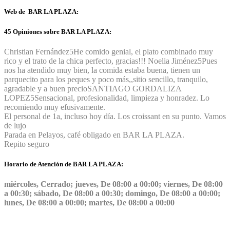
Web de BAR LA PLAZA:
45 Opiniones sobre BAR LA PLAZA:
Christian Fernández
5
He comido genial, el plato combinado muy
rico y el trato de la chica perfecto, gracias!!!
Noelia Jiménez
5
Pues
nos ha atendido muy bien, la comida estaba buena, tienen un
parquecito para los peques y poco más,,sitio sencillo, tranquilo,
agradable y a buen precio
SANTIAGO GORDALIZA
LOPEZ
5
Sensacional, profesionalidad, limpieza y honradez. Lo
recomiendo muy efusivamente.
El personal de 1a, incluso hoy día. Los croissant en su punto. Vamos
de lujo
Parada en Pelayos, café obligado en BAR LA PLAZA.
Repito seguro
Horario de Atención de BAR LA PLAZA:
miércoles, Cerrado; jueves, De 08:00 a 00:00; viernes, De 08:00
a 00:30; sábado, De 08:00 a 00:30; domingo, De 08:00 a 00:00;
lunes, De 08:00 a 00:00; martes, De 08:00 a 00:00