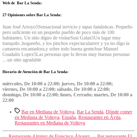
Web de Bar La Senda:
27 Opiniones sobre Bar La Senda:
Juan José Arroyo
5
Sensacional servicio y tapas fantásticas. Pequeño
pero suficiente en un pequeño pueblo de poco más de 100
habitantes. Un sitio digno de visitar
Susi Galan
5
Un lugar muy
tranquilo ,hogareño, y los pinchos expectacularrrrr y ya no digo la
camarera encantadora,y sobre todo buena gente
Jose Manuel
Guadalix Lopez
5
Las personas que lo llevan muy buenas personas
…un sitio agradable
Horario de Atención de Bar La Senda:
miércoles, De 10:00 a 22:00; jueves, De 10:00 a 22:00;
viernes, De 10:00 a 22:00; sábado, De 10:00 a 22:00;
domingo, De 10:00 a 22:00; lunes, Cerrado; martes, De 10:00 a
22:00
Etiquetas
Bar en Mediana de Voltoya
,
Bar La Senda
,
Dónde comer
en Mediana de Voltoya
,
España
,
Restaurantes en Ávila
,
Restaurantes en Mediana de Voltoya
←
Restaurante Almirez de Francisco Álvarez
→
Bar restaurante El