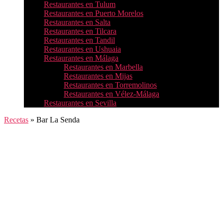
Restaurantes en Tulum
Restaurantes en Puerto Morelos
Restaurantes en Salta
Restaurantes en Tilcara
Restaurantes en Tandil
Restaurantes en Ushuaia
Restaurantes en Málaga
Restaurantes en Marbella
Restaurantes en Mijas
Restaurantes en Torremolinos
Restaurantes en Vélez-Málaga
Restaurantes en Sevilla
Recetas
»
Bar La Senda