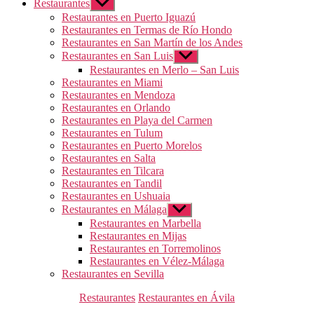
Restaurantes
Mostrar
el
Restaurantes en Puerto Iguazú
submenú
Restaurantes en Termas de Río Hondo
Restaurantes en San Martín de los Andes
Restaurantes en San Luis
Mostrar
el
Restaurantes en Merlo – San Luis
submenú
Restaurantes en Miami
Restaurantes en Mendoza
Restaurantes en Orlando
Restaurantes en Playa del Carmen
Restaurantes en Tulum
Restaurantes en Puerto Morelos
Restaurantes en Salta
Restaurantes en Tilcara
Restaurantes en Tandil
Restaurantes en Ushuaia
Restaurantes en Málaga
Mostrar
el
Restaurantes en Marbella
submenú
Restaurantes en Mijas
Restaurantes en Torremolinos
Restaurantes en Vélez-Málaga
Restaurantes en Sevilla
Categorías
Restaurantes
Restaurantes en Ávila