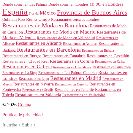
en Londres
Dónde comer en Londres
Dónde comer en Las Palmas
EE. UU.
España
Provincia de Buenos Aires
México
Florida
Reino Unido
Quintana Roo
Restaurantes cerca de Londres
Restaurantes de Moda en Barcelona
Restaurantes de Moda
Restaurantes de Moda en Madrid
Restaurantes de
en Castellón
Moda en Valencia
Restaurantes de Moda en Valladolid
Restaurantes en
Restaurantes en Alicante
Restaurantes en
Albacete
Restaurantes en Asturias
Restaurantes en Barcelona
Badajoz
Restaurantes en Bizkaia
Restaurantes en Burgos
Restaurantes en Cantabria
Restaurantes en Castellón
Restaurantes en Coruña
Restaurantes en Ciudad Real
Restaurantes en Cádiz
Restaurantes en Galicia
Restaurantes en Guipúzcoa
Restaurantes en Guadalajara
Restaurantes en
Restaurantes en Las Palmas Canarias
Restaurantes en La Rioja
Restaurantes en Madrid
Londres
Restaurantes en Lugo
Restaurantes en
Restaurantes en Navarra
Restaurantes en
Murcia
Restaurantes en Ourense
Restaurantes en
Pontevedra
Restaurantes en Tenerife
Restaurantes en Sevilla
Toledo
Restaurantes en Valencia
Restaurantes en Valladolid
© 2026
Cocina
Política de privacidad
Ir arriba
↑
Subir
↑