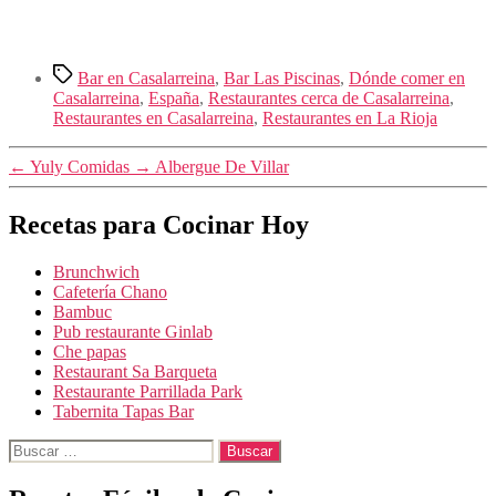
Etiquetas
Bar en Casalarreina
,
Bar Las Piscinas
,
Dónde comer en
Casalarreina
,
España
,
Restaurantes cerca de Casalarreina
,
Restaurantes en Casalarreina
,
Restaurantes en La Rioja
←
Yuly Comidas
→
Albergue De Villar
Recetas para Cocinar Hoy
Brunchwich
Cafetería Chano
Bambuc
Pub restaurante Ginlab
Che papas
Restaurant Sa Barqueta
Restaurante Parrillada Park
Tabernita Tapas Bar
Buscar: