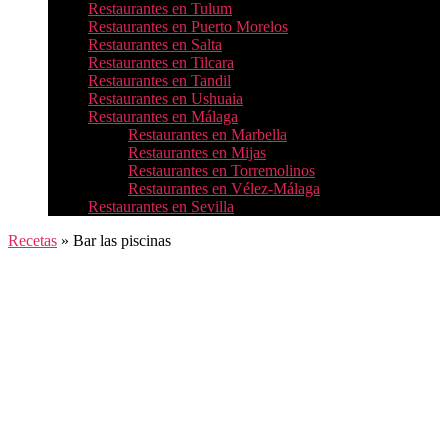
Restaurantes en Tulum
Restaurantes en Puerto Morelos
Restaurantes en Salta
Restaurantes en Tilcara
Restaurantes en Tandil
Restaurantes en Ushuaia
Restaurantes en Málaga
Restaurantes en Marbella
Restaurantes en Mijas
Restaurantes en Torremolinos
Restaurantes en Vélez-Málaga
Restaurantes en Sevilla
Recetas
»
Bar las piscinas