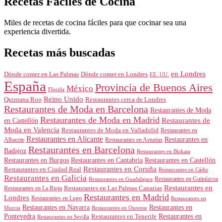
Recetas Fáciles de Cocina
Miles de recetas de cocina fáciles para que cocinar sea una
experiencia divertida.
Recetas más buscadas
en Londres
Dónde comer en Londres
Dónde comer en Las Palmas
EE. UU.
España
Provincia de Buenos Aires
México
Florida
Reino Unido
Quintana Roo
Restaurantes cerca de Londres
Restaurantes de Moda en Barcelona
Restaurantes de Moda
Restaurantes de Moda en Madrid
Restaurantes de
en Castellón
Moda en Valencia
Restaurantes de Moda en Valladolid
Restaurantes en
Restaurantes en Alicante
Restaurantes en
Albacete
Restaurantes en Asturias
Restaurantes en Barcelona
Badajoz
Restaurantes en Bizkaia
Restaurantes en Burgos
Restaurantes en Cantabria
Restaurantes en Castellón
Restaurantes en Coruña
Restaurantes en Ciudad Real
Restaurantes en Cádiz
Restaurantes en Galicia
Restaurantes en Guipúzcoa
Restaurantes en Guadalajara
Restaurantes en
Restaurantes en Las Palmas Canarias
Restaurantes en La Rioja
Restaurantes en Madrid
Londres
Restaurantes en Lugo
Restaurantes en
Restaurantes en Navarra
Restaurantes en
Murcia
Restaurantes en Ourense
Restaurantes en
Pontevedra
Restaurantes en Tenerife
Restaurantes en Sevilla