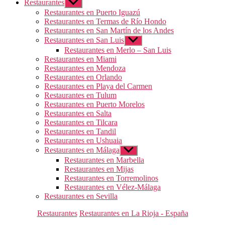
Restaurantes
Mostrar
el
Restaurantes en Puerto Iguazú
submenú
Restaurantes en Termas de Río Hondo
Restaurantes en San Martín de los Andes
Restaurantes en San Luis
Mostrar
el
Restaurantes en Merlo – San Luis
submenú
Restaurantes en Miami
Restaurantes en Mendoza
Restaurantes en Orlando
Restaurantes en Playa del Carmen
Restaurantes en Tulum
Restaurantes en Puerto Morelos
Restaurantes en Salta
Restaurantes en Tilcara
Restaurantes en Tandil
Restaurantes en Ushuaia
Restaurantes en Málaga
Mostrar
el
Restaurantes en Marbella
submenú
Restaurantes en Mijas
Restaurantes en Torremolinos
Restaurantes en Vélez-Málaga
Restaurantes en Sevilla
Categorías
Restaurantes
Restaurantes en La Rioja - España