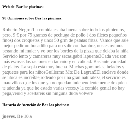
Web de Bar las piscinas:
98 Opiniones sobre Bar las piscinas:
Roberto Negro
2
La comida estaba buena sobre todo los pimientos,
pero, 9 € por 75 gramos de pechuga de pollo ( dos filetes pequeños
finos) dos croquetas y unos 50 grm de patatas fritas. Vamos que sale
mejor pedir un bocadillo para no salir con hambre, nos estuvimos
pegando mi mujer y yo por los bordes de la pizza que dejaba la niña.
Servicio lento y camareras muy secas.
gabri lapuente
3
Cada vez son
más escasas las raciones en tamaño y en calidad. Bastante variedad
de platos. La sepia está muy buena. Muchas gominolas, helados y
paquetes para los niños
Guillermo Mtz De Lagran
5
El enclave donde
se ubica es increíble,rodeado por una gran naturaleza,el servicio es
maravilloso ,de los que ya no quedan independientemente de quien
te atienda ya que he estado varias veces,y la comida genial no hay
pega,venid y acertareis sin ninguna duda volvere
Horario de Atención de Bar las piscinas:
jueves, De 10 a