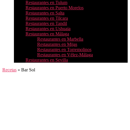
Restaurantes en Tulum
Restaurantes en Puerto Morelos
Restaurantes en Salta
Restaurantes en Tilcara
Restaurantes en Tandil
Restaurantes en Ushuaia
Restaurantes en Málaga
Restaurantes en Marbella
Restaurantes en Mijas
Restaurantes en Torremolinos
Restaurantes en Vélez-Málaga
Restaurantes en Sevilla
Recetas
»
Bar Sol