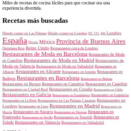
Miles de recetas de cocina fáciles para que cocinar sea una
experiencia divertida.
Recetas más buscadas
en Londres
Dónde comer en Londres
Dónde comer en Las Palmas
EE. UU.
España
Provincia de Buenos Aires
México
Florida
Reino Unido
Quintana Roo
Restaurantes cerca de Londres
Restaurantes de Moda en Barcelona
Restaurantes de Moda
Restaurantes de Moda en Madrid
Restaurantes de
en Castellón
Moda en Valencia
Restaurantes de Moda en Valladolid
Restaurantes en
Restaurantes en Alicante
Restaurantes en
Albacete
Restaurantes en Asturias
Restaurantes en Barcelona
Badajoz
Restaurantes en Bizkaia
Restaurantes en Burgos
Restaurantes en Cantabria
Restaurantes en Castellón
Restaurantes en Coruña
Restaurantes en Ciudad Real
Restaurantes en Cádiz
Restaurantes en Galicia
Restaurantes en Guipúzcoa
Restaurantes en Guadalajara
Restaurantes en
Restaurantes en Las Palmas Canarias
Restaurantes en La Rioja
Restaurantes en Madrid
Londres
Restaurantes en Lugo
Restaurantes en
Restaurantes en Navarra
Restaurantes en
Murcia
Restaurantes en Ourense
Restaurantes en
Pontevedra
Restaurantes en Tenerife
Restaurantes en Sevilla
Toledo
Restaurantes en Valencia
Restaurantes en Valladolid