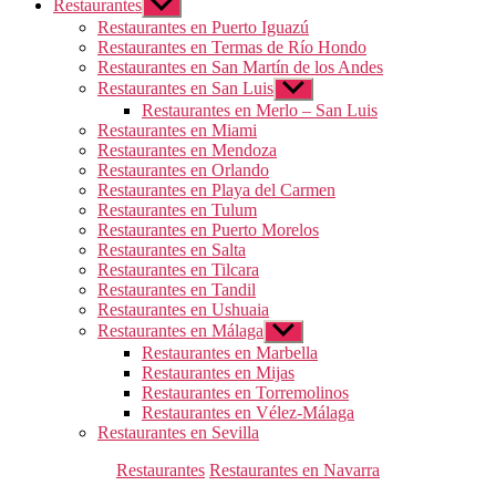
Restaurantes
Mostrar
el
Restaurantes en Puerto Iguazú
submenú
Restaurantes en Termas de Río Hondo
Restaurantes en San Martín de los Andes
Restaurantes en San Luis
Mostrar
el
Restaurantes en Merlo – San Luis
submenú
Restaurantes en Miami
Restaurantes en Mendoza
Restaurantes en Orlando
Restaurantes en Playa del Carmen
Restaurantes en Tulum
Restaurantes en Puerto Morelos
Restaurantes en Salta
Restaurantes en Tilcara
Restaurantes en Tandil
Restaurantes en Ushuaia
Restaurantes en Málaga
Mostrar
el
Restaurantes en Marbella
submenú
Restaurantes en Mijas
Restaurantes en Torremolinos
Restaurantes en Vélez-Málaga
Restaurantes en Sevilla
Categorías
Restaurantes
Restaurantes en Navarra