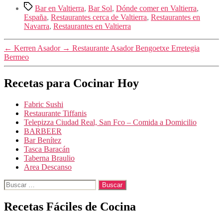
Etiquetas
Bar en Valtierra
,
Bar Sol
,
Dónde comer en Valtierra
,
España
,
Restaurantes cerca de Valtierra
,
Restaurantes en
Navarra
,
Restaurantes en Valtierra
←
Kerren Asador
→
Restaurante Asador Bengoetxe Erretegia
Bermeo
Recetas para Cocinar Hoy
Fabric Sushi
Restaurante Tiffanis
Telepizza Ciudad Real, San Fco – Comida a Domicilio
BARBEER
Bar Benítez
Tasca Baracán
Taberna Braulio
Area Descanso
Buscar:
Recetas Fáciles de Cocina