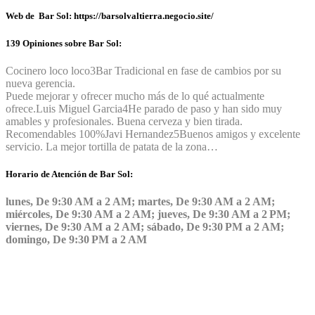
Web de Bar Sol: https://barsolvaltierra.negocio.site/
139 Opiniones sobre Bar Sol:
Cocinero loco loco
3
Bar Tradicional en fase de cambios por su
nueva gerencia.
Puede mejorar y ofrecer mucho más de lo qué actualmente
ofrece.
Luis Miguel Garcia
4
He parado de paso y han sido muy
amables y profesionales. Buena cerveza y bien tirada.
Recomendables 100%
Javi Hernandez
5
Buenos amigos y excelente
servicio. La mejor tortilla de patata de la zona…
Horario de Atención de Bar Sol:
lunes, De 9:30 AM a 2 AM; martes, De 9:30 AM a 2 AM;
miércoles, De 9:30 AM a 2 AM; jueves, De 9:30 AM a 2 PM;
viernes, De 9:30 AM a 2 AM; sábado, De 9:30 PM a 2 AM;
domingo, De 9:30 PM a 2 AM