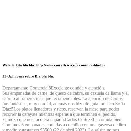
Web de Bla bla bla: http://vnucciarelli.wixsite.com/bla-bla-bla
33 Opiniones sobre Bla bla bla:
Departamento Comercial
5
Excelente comida y atención.
Sus empanadas de carne, de queso de cabra, su cazuela de llama y el
cabrito al romero, más que recomendables. La atención de Carlos
fue fantástica, muy cordial, además nos hizo de guía turístico.
Sofia
Diaz
5
Los platos llenadores y ricos, reservan la mesa para poder
recorrer la cafayate mientras esperas a que terminen el pedido.
El mozo que nos toco era copado.
Carlos Cortez
3
La comida bien.
Comimos 6 empanadas cortadas a cuchillo con una gaseosa de litro
y medio y gastamos $3500 (22 de abril 2023). La salsita no nos