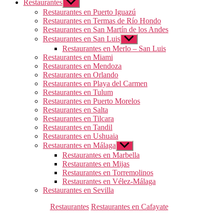
Restaurantes
Mostrar
el
Restaurantes en Puerto Iguazú
submenú
Restaurantes en Termas de Río Hondo
Restaurantes en San Martín de los Andes
Restaurantes en San Luis
Mostrar
el
Restaurantes en Merlo – San Luis
submenú
Restaurantes en Miami
Restaurantes en Mendoza
Restaurantes en Orlando
Restaurantes en Playa del Carmen
Restaurantes en Tulum
Restaurantes en Puerto Morelos
Restaurantes en Salta
Restaurantes en Tilcara
Restaurantes en Tandil
Restaurantes en Ushuaia
Restaurantes en Málaga
Mostrar
el
Restaurantes en Marbella
submenú
Restaurantes en Mijas
Restaurantes en Torremolinos
Restaurantes en Vélez-Málaga
Restaurantes en Sevilla
Categorías
Restaurantes
Restaurantes en Cafayate