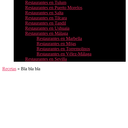
Restaurantes en Tulum
Restaurantes en Puerto Morelos
Restaurantes en Salta
Restaurantes en Tilcara
Restaurantes en Tandil
Restaurantes en Ushuaia
Restaurantes en Málaga
Restaurantes en Marbella
Restaurantes en Mijas
Restaurantes en Torremolinos
Restaurantes en Vélez-Málaga
Restaurantes en Sevilla
Recetas
»
Bla bla bla