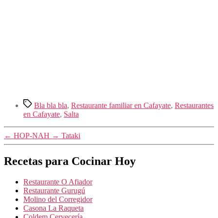
Etiquetas
Bla bla bla
,
Restaurante familiar en Cafayate
,
Restaurantes
en Cafayate
,
Salta
←
HOP-NAH
→
Tataki
Recetas para Cocinar Hoy
Restaurante O Afiador
Restaurante Gurugú
Molino del Corregidor
Casona La Raqueta
Coldem Cervecería