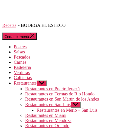
Recetas
»
BODEGA EL ESTECO
Cerrar el menú
Postres
Salsas
Pescados
Carnes
Pasteleria
Verduras
Cafeterías
Restaurantes
Mostrar
el
Restaurantes en Puerto Iguazú
submenú
Restaurantes en Termas de Río Hondo
Restaurantes en San Martín de los Andes
Restaurantes en San Luis
Mostrar
el
Restaurantes en Merlo – San Luis
submenú
Restaurantes en Miami
Restaurantes en Mendoza
Restaurantes en Orlando