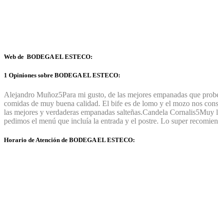
Web de BODEGA EL ESTECO:
1 Opiniones sobre BODEGA EL ESTECO:
Alejandro Muñoz
5
Para mi gusto, de las mejores empanadas que probé e
comidas de muy buena calidad. El bife es de lomo y el mozo nos consul
las mejores y verdaderas empanadas salteñas.
Candela Cornalis
5
Muy l
pedimos el menú que incluía la entrada y el postre. Lo super recomie
Horario de Atención de BODEGA EL ESTECO: