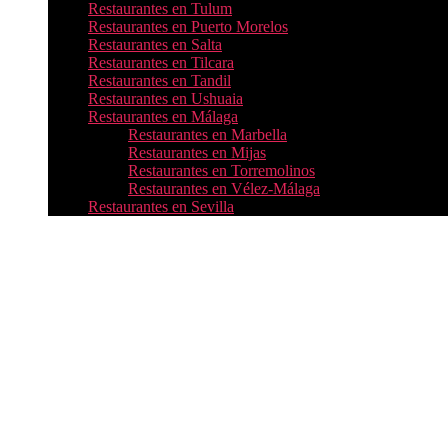
Restaurantes en Tulum
Restaurantes en Puerto Morelos
Restaurantes en Salta
Restaurantes en Tilcara
Restaurantes en Tandil
Restaurantes en Ushuaia
Restaurantes en Málaga
Restaurantes en Marbella
Restaurantes en Mijas
Restaurantes en Torremolinos
Restaurantes en Vélez-Málaga
Restaurantes en Sevilla