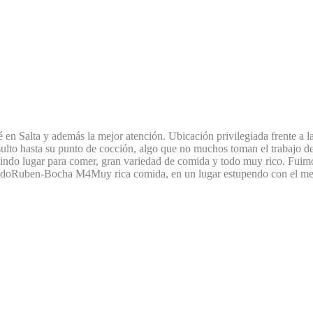
n Salta y además la mejor atención. Ubicación privilegiada frente a la p
to hasta su punto de cocción, algo que no muchos toman el trabajo de c
indo lugar para comer, gran variedad de comida y todo muy rico. Fuimo
ndo
Ruben-Bocha M
4
Muy rica comida, en un lugar estupendo con el me