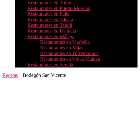
Restaurantes en Tulum
Restaurantes en Puerto Morelos
Restaurantes en Salta
Restaurantes en Tilcara
Restaurantes en Tandil
Restaurantes en Ushuaia
Restaurantes en Málaga
Restaurantes en Marbella
Restaurantes en Mijas
Restaurantes en Torremolinos
Restaurantes en Vélez-Málaga
Restaurantes en Sevilla
Recetas
»
Bodegón San Vicente