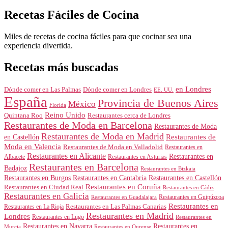
Recetas Fáciles de Cocina
Miles de recetas de cocina fáciles para que cocinar sea una
experiencia divertida.
Recetas más buscadas
en Londres
Dónde comer en Londres
Dónde comer en Las Palmas
EE. UU.
España
Provincia de Buenos Aires
México
Florida
Reino Unido
Quintana Roo
Restaurantes cerca de Londres
Restaurantes de Moda en Barcelona
Restaurantes de Moda
Restaurantes de Moda en Madrid
Restaurantes de
en Castellón
Moda en Valencia
Restaurantes de Moda en Valladolid
Restaurantes en
Restaurantes en Alicante
Restaurantes en
Albacete
Restaurantes en Asturias
Restaurantes en Barcelona
Badajoz
Restaurantes en Bizkaia
Restaurantes en Burgos
Restaurantes en Cantabria
Restaurantes en Castellón
Restaurantes en Coruña
Restaurantes en Ciudad Real
Restaurantes en Cádiz
Restaurantes en Galicia
Restaurantes en Guipúzcoa
Restaurantes en Guadalajara
Restaurantes en
Restaurantes en Las Palmas Canarias
Restaurantes en La Rioja
Restaurantes en Madrid
Londres
Restaurantes en Lugo
Restaurantes en
Restaurantes en Navarra
Restaurantes en
Murcia
Restaurantes en Ourense