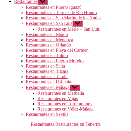
Restaurantes
Mostrar
el
Restaurantes en Puerto Iguazú
submenú
Restaurantes en Termas de Río Hondo
Restaurantes en San Martín de los Andes
Restaurantes en San Luis
Mostrar
el
Restaurantes en Merlo – San Luis
submenú
Restaurantes en Miami
Restaurantes en Mendoza
Restaurantes en Orlando
Restaurantes en Playa del Carmen
Restaurantes en Tulum
Restaurantes en Puerto Morelos
Restaurantes en Salta
Restaurantes en Tilcara
Restaurantes en Tandil
Restaurantes en Ushuaia
Restaurantes en Málaga
Mostrar
el
Restaurantes en Marbella
submenú
Restaurantes en Mijas
Restaurantes en Torremolinos
Restaurantes en Vélez-Málaga
Restaurantes en Sevilla
Categorías
Restaurantes
Restaurantes en Tenerife