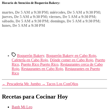
Horario de Atención de Boquerón Bakery:
martes, De 5 AM a 9:30 PM; miércoles, De 5 AM a 9:30 PM;
jueves, De 5 AM a 9:30 PM; viernes, De 5 AM a 9:30 PM;
sábado, De 5 AM a 9:30 PM; domingo, De 5 AM a 9:30 PM;
lunes, De 5 AM a 9:30 PM
Etiquetas
Boquerón Bakery
,
Boquerón Bakery en Cabo Rojo
,
Cafetería en Cabo Rojo
,
Dónde comer en Cabo Rojo
,
Puerto
Rico
,
Puerto Rico Puerto Rico
,
Restaurantes cerca de Cabo
Rojo
,
Restaurantes en Cabo Rojo
,
Restaurantes en Puerto
Rico
←
Pescaderia Mr. Jumbo
→
Tacos Los ConQños
Recetas para Cocinar Hoy
Banh Mi Leo