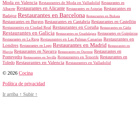
Moda en Valencia
Restaurantes de Moda en Valladolid
Restaurantes en
Restaurantes en Alicante
Restaurantes en
Albacete
Restaurantes en Asturias
Restaurantes en Barcelona
Badajoz
Restaurantes en Bizkaia
Restaurantes en Burgos
Restaurantes en Cantabria
Restaurantes en Castellón
Restaurantes en Coruña
Restaurantes en Ciudad Real
Restaurantes en Cádiz
Restaurantes en Galicia
Restaurantes en Guipúzcoa
Restaurantes en Guadalajara
Restaurantes en
Restaurantes en Las Palmas Canarias
Restaurantes en La Rioja
Restaurantes en Madrid
Londres
Restaurantes en Lugo
Restaurantes en
Restaurantes en Navarra
Restaurantes en
Murcia
Restaurantes en Ourense
Restaurantes en
Pontevedra
Restaurantes en Tenerife
Restaurantes en Sevilla
Toledo
Restaurantes en Valencia
Restaurantes en Valladolid
© 2026
Cocina
Política de privacidad
Ir arriba
↑
Subir
↑