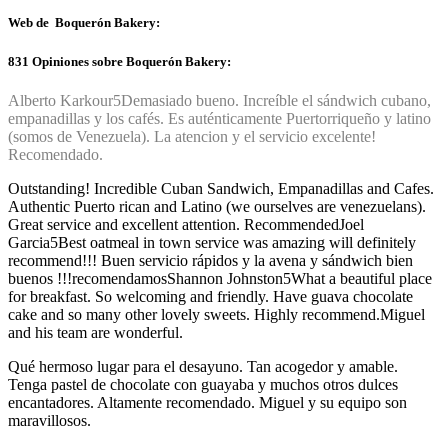
Web de Boquerón Bakery:
831 Opiniones sobre Boquerón Bakery:
Alberto Karkour
5
Demasiado bueno. Increíble el sándwich cubano,
empanadillas y los cafés. Es auténticamente Puertorriqueño y latino
(somos de Venezuela). La atencion y el servicio excelente!
Recomendado.
Outstanding! Incredible Cuban Sandwich, Empanadillas and Cafes.
Authentic Puerto rican and Latino (we ourselves are venezuelans).
Great service and excellent attention. Recommended
Joel
Garcia
5
Best oatmeal in town service was amazing will definitely
recommend!!! Buen servicio rápidos y la avena y sándwich bien
buenos !!!recomendamos
Shannon Johnston
5
What a beautiful place
for breakfast. So welcoming and friendly. Have guava chocolate
cake and so many other lovely sweets. Highly recommend.Miguel
and his team are wonderful.
Qué hermoso lugar para el desayuno. Tan acogedor y amable.
Tenga pastel de chocolate con guayaba y muchos otros dulces
encantadores. Altamente recomendado. Miguel y su equipo son
maravillosos.