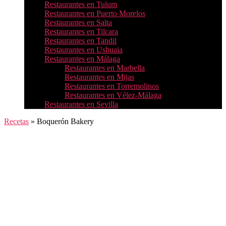
Restaurantes en Tulum
Restaurantes en Puerto Morelos
Restaurantes en Salta
Restaurantes en Tilcara
Restaurantes en Tandil
Restaurantes en Ushuaia
Restaurantes en Málaga
Restaurantes en Marbella
Restaurantes en Mijas
Restaurantes en Torremolinos
Restaurantes en Vélez-Málaga
Restaurantes en Sevilla
Recetas
»
Boquerón Bakery