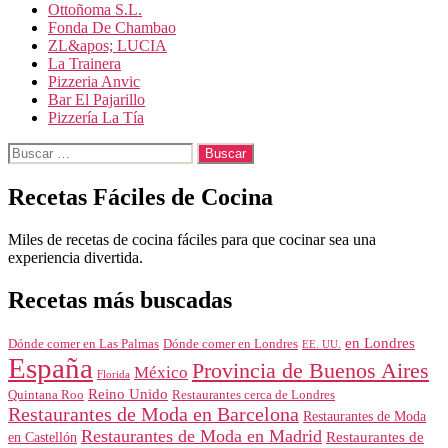
Ottoñoma S.L.
Fonda De Chambao
ZL&apos; LUCIA
La Trainera
Pizzeria Anvic
Bar El Pajarillo
Pizzería La Tía
Buscar:
Recetas Fáciles de Cocina
Miles de recetas de cocina fáciles para que cocinar sea una
experiencia divertida.
Recetas más buscadas
en Londres
Dónde comer en Londres
Dónde comer en Las Palmas
EE. UU.
España
Provincia de Buenos Aires
México
Florida
Reino Unido
Quintana Roo
Restaurantes cerca de Londres
Restaurantes de Moda en Barcelona
Restaurantes de Moda
Restaurantes de Moda en Madrid
Restaurantes de
en Castellón