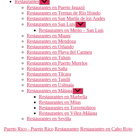
Restaurantes
Mostrar
el
Restaurantes en Puerto Iguazú
submenú
Restaurantes en Termas de Río Hondo
Restaurantes en San Martín de los Andes
Restaurantes en San Luis
Mostrar
el
Restaurantes en Merlo – San Luis
submenú
Restaurantes en Miami
Restaurantes en Mendoza
Restaurantes en Orlando
Restaurantes en Playa del Carmen
Restaurantes en Tulum
Restaurantes en Puerto Morelos
Restaurantes en Salta
Restaurantes en Tilcara
Restaurantes en Tandil
Restaurantes en Ushuaia
Restaurantes en Málaga
Mostrar
el
Restaurantes en Marbella
submenú
Restaurantes en Mijas
Restaurantes en Torremolinos
Restaurantes en Vélez-Málaga
Restaurantes en Sevilla
Categorías
Puerto Rico - Puerto Rico
Restaurantes
Restaurantes en Cabo Rojo