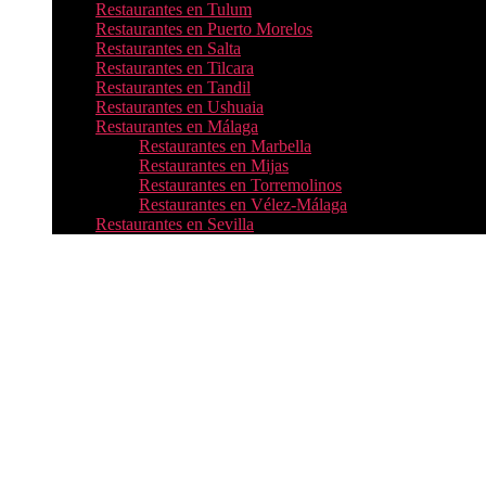
Restaurantes en Tulum
Restaurantes en Puerto Morelos
Restaurantes en Salta
Restaurantes en Tilcara
Restaurantes en Tandil
Restaurantes en Ushuaia
Restaurantes en Málaga
Restaurantes en Marbella
Restaurantes en Mijas
Restaurantes en Torremolinos
Restaurantes en Vélez-Málaga
Restaurantes en Sevilla