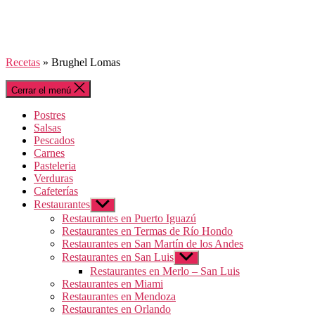
Recetas
»
Brughel Lomas
Cerrar el menú
Postres
Salsas
Pescados
Carnes
Pasteleria
Verduras
Cafeterías
Restaurantes
Mostrar
el
Restaurantes en Puerto Iguazú
submenú
Restaurantes en Termas de Río Hondo
Restaurantes en San Martín de los Andes
Restaurantes en San Luis
Mostrar
el
Restaurantes en Merlo – San Luis
submenú
Restaurantes en Miami
Restaurantes en Mendoza
Restaurantes en Orlando