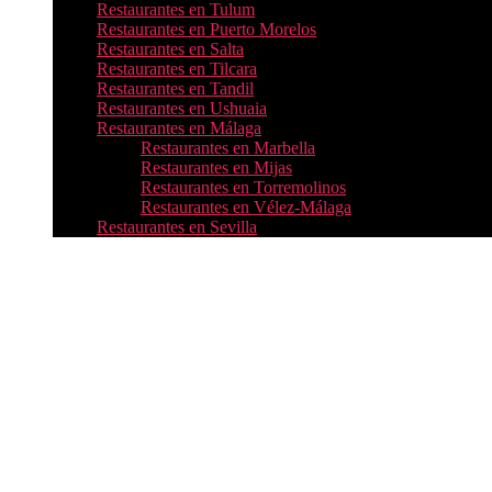
Restaurantes en Tulum
Restaurantes en Puerto Morelos
Restaurantes en Salta
Restaurantes en Tilcara
Restaurantes en Tandil
Restaurantes en Ushuaia
Restaurantes en Málaga
Restaurantes en Marbella
Restaurantes en Mijas
Restaurantes en Torremolinos
Restaurantes en Vélez-Málaga
Restaurantes en Sevilla