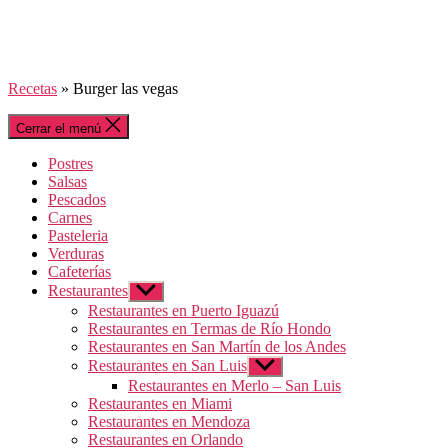
Recetas
»
Burger las vegas
Cerrar el menú
Postres
Salsas
Pescados
Carnes
Pasteleria
Verduras
Cafeterías
Restaurantes
Mostrar
el
Restaurantes en Puerto Iguazú
submenú
Restaurantes en Termas de Río Hondo
Restaurantes en San Martín de los Andes
Restaurantes en San Luis
Mostrar
el
Restaurantes en Merlo – San Luis
submenú
Restaurantes en Miami
Restaurantes en Mendoza
Restaurantes en Orlando