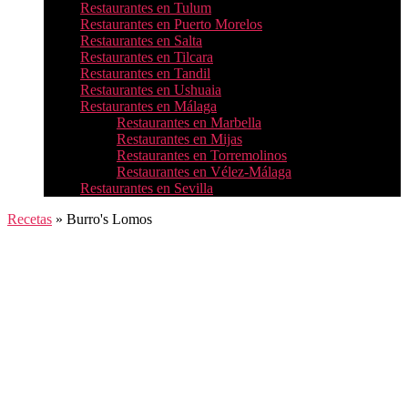
Restaurantes en Tulum
Restaurantes en Puerto Morelos
Restaurantes en Salta
Restaurantes en Tilcara
Restaurantes en Tandil
Restaurantes en Ushuaia
Restaurantes en Málaga
Restaurantes en Marbella
Restaurantes en Mijas
Restaurantes en Torremolinos
Restaurantes en Vélez-Málaga
Restaurantes en Sevilla
Recetas
»
Burro's Lomos