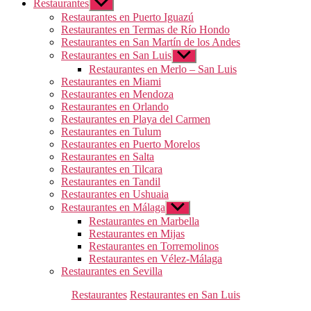
Restaurantes
Mostrar
el
Restaurantes en Puerto Iguazú
submenú
Restaurantes en Termas de Río Hondo
Restaurantes en San Martín de los Andes
Restaurantes en San Luis
Mostrar
el
Restaurantes en Merlo – San Luis
submenú
Restaurantes en Miami
Restaurantes en Mendoza
Restaurantes en Orlando
Restaurantes en Playa del Carmen
Restaurantes en Tulum
Restaurantes en Puerto Morelos
Restaurantes en Salta
Restaurantes en Tilcara
Restaurantes en Tandil
Restaurantes en Ushuaia
Restaurantes en Málaga
Mostrar
el
Restaurantes en Marbella
submenú
Restaurantes en Mijas
Restaurantes en Torremolinos
Restaurantes en Vélez-Málaga
Restaurantes en Sevilla
Categorías
Restaurantes
Restaurantes en San Luis