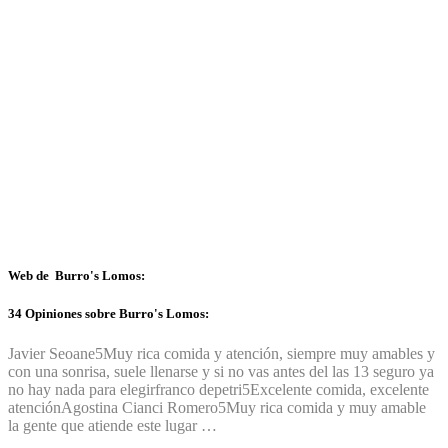
Web de Burro's Lomos:
34 Opiniones sobre Burro's Lomos:
Javier Seoane
5
Muy rica comida y atención, siempre muy amables y
con una sonrisa, suele llenarse y si no vas antes del las 13 seguro ya
no hay nada para elegir
franco depetri
5
Excelente comida, excelente
atención
Agostina Cianci Romero
5
Muy rica comida y muy amable
la gente que atiende este lugar …