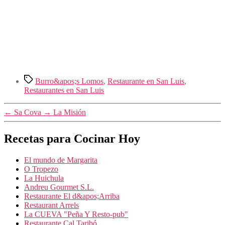
Etiquetas
Burro&apos;s Lomos
,
Restaurante en San Luis
,
Restaurantes en San Luis
←
Sa Cova
→
La Misión
Recetas para Cocinar Hoy
El mundo de Margarita
O Tropezo
La Huichula
Andreu Gourmet S.L.
Restaurante El d&apos;Arriba
Restaurant Arrels
La CUEVA "Peña Y Resto-pub"
Restaurante Cal Taribó