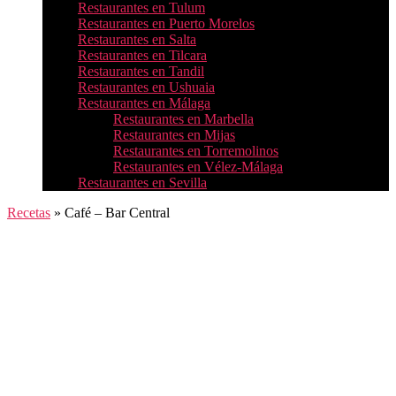
Restaurantes en Tulum
Restaurantes en Puerto Morelos
Restaurantes en Salta
Restaurantes en Tilcara
Restaurantes en Tandil
Restaurantes en Ushuaia
Restaurantes en Málaga
Restaurantes en Marbella
Restaurantes en Mijas
Restaurantes en Torremolinos
Restaurantes en Vélez-Málaga
Restaurantes en Sevilla
Recetas
»
Café – Bar Central