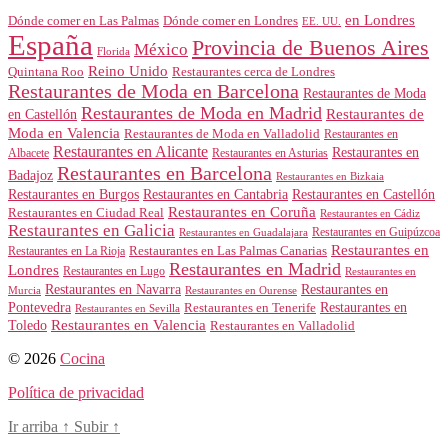
en Londres
Dónde comer en Londres
Dónde comer en Las Palmas
EE. UU.
España
Provincia de Buenos Aires
México
Florida
Reino Unido
Quintana Roo
Restaurantes cerca de Londres
Restaurantes de Moda en Barcelona
Restaurantes de Moda
Restaurantes de Moda en Madrid
Restaurantes de
en Castellón
Moda en Valencia
Restaurantes de Moda en Valladolid
Restaurantes en
Restaurantes en Alicante
Restaurantes en
Albacete
Restaurantes en Asturias
Restaurantes en Barcelona
Badajoz
Restaurantes en Bizkaia
Restaurantes en Burgos
Restaurantes en Cantabria
Restaurantes en Castellón
Restaurantes en Coruña
Restaurantes en Ciudad Real
Restaurantes en Cádiz
Restaurantes en Galicia
Restaurantes en Guipúzcoa
Restaurantes en Guadalajara
Restaurantes en
Restaurantes en Las Palmas Canarias
Restaurantes en La Rioja
Restaurantes en Madrid
Londres
Restaurantes en Lugo
Restaurantes en
Restaurantes en Navarra
Restaurantes en
Murcia
Restaurantes en Ourense
Restaurantes en
Pontevedra
Restaurantes en Tenerife
Restaurantes en Sevilla
Toledo
Restaurantes en Valencia
Restaurantes en Valladolid
© 2026
Cocina
Política de privacidad
Ir arriba
↑
Subir
↑