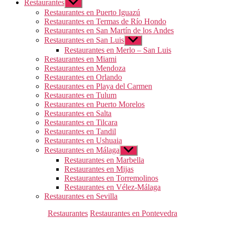
Restaurantes
Mostrar
el
Restaurantes en Puerto Iguazú
submenú
Restaurantes en Termas de Río Hondo
Restaurantes en San Martín de los Andes
Restaurantes en San Luis
Mostrar
el
Restaurantes en Merlo – San Luis
submenú
Restaurantes en Miami
Restaurantes en Mendoza
Restaurantes en Orlando
Restaurantes en Playa del Carmen
Restaurantes en Tulum
Restaurantes en Puerto Morelos
Restaurantes en Salta
Restaurantes en Tilcara
Restaurantes en Tandil
Restaurantes en Ushuaia
Restaurantes en Málaga
Mostrar
el
Restaurantes en Marbella
submenú
Restaurantes en Mijas
Restaurantes en Torremolinos
Restaurantes en Vélez-Málaga
Restaurantes en Sevilla
Categorías
Restaurantes
Restaurantes en Pontevedra