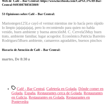
Web de Café – Bar Central: https://www.facebook.com/Caf%C3%A9-Bar-
Central-949308788565869/
53 Opiniones sobre Café – Bar Central:
Mariostegen12
5
Le cayó el vermut mientras me lo hacía pero rápido
lo limpio jajajajajajaj, pero lo recomiendo para quien no había
venido, buen ambiente y buena atención
M. C. Cervela
5
Muy buen
trato, ambiente familiar, lugar acogedor. Económico.
Patricia Barreiro
Rodriguez
5
Buen ambiente, camareros agradables, buenos pinchos
Horario de Atención de Café – Bar Central:
martes, De 8:30 a
Etiquetas
Café - Bar Central
,
Cafetería en Golada
,
Dónde comer en
Golada
,
España
,
Restaurantes cerca de Golada
,
Restaurantes
en Galicia
,
Restaurantes en Golada
,
Restaurantes en
Pontevedra