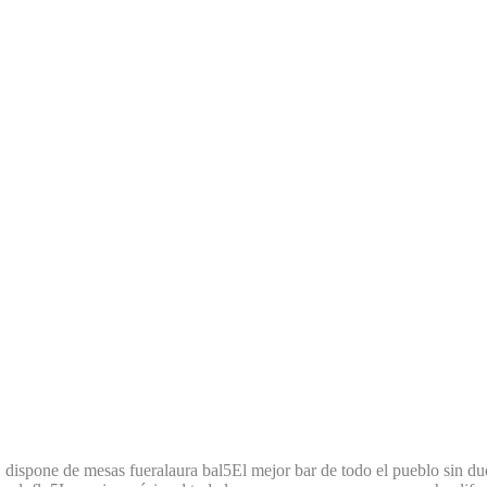
, dispone de mesas fuera
laura bal
5
El mejor bar de todo el pueblo sin d