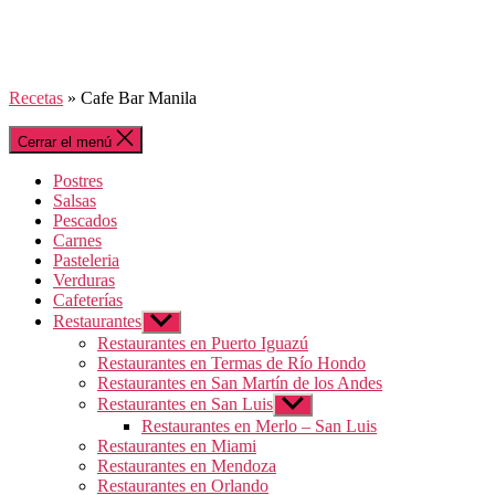
Recetas
»
Cafe Bar Manila
Cerrar el menú
Postres
Salsas
Pescados
Carnes
Pasteleria
Verduras
Cafeterías
Restaurantes
Mostrar
el
Restaurantes en Puerto Iguazú
submenú
Restaurantes en Termas de Río Hondo
Restaurantes en San Martín de los Andes
Restaurantes en San Luis
Mostrar
el
Restaurantes en Merlo – San Luis
submenú
Restaurantes en Miami
Restaurantes en Mendoza
Restaurantes en Orlando