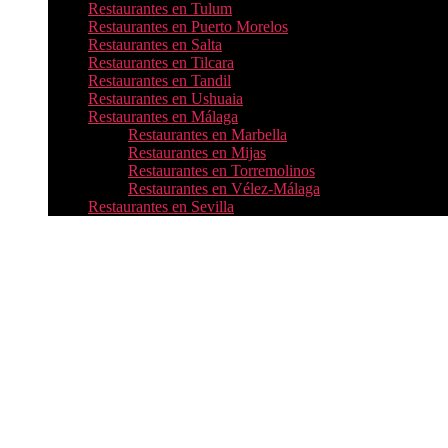
Restaurantes en Tulum
Restaurantes en Puerto Morelos
Restaurantes en Salta
Restaurantes en Tilcara
Restaurantes en Tandil
Restaurantes en Ushuaia
Restaurantes en Málaga
Restaurantes en Marbella
Restaurantes en Mijas
Restaurantes en Torremolinos
Restaurantes en Vélez-Málaga
Restaurantes en Sevilla