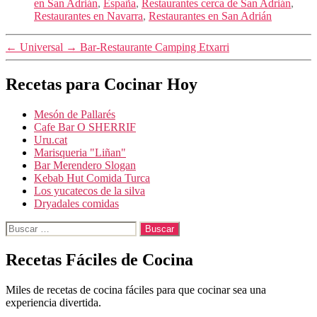
en San Adrián
,
España
,
Restaurantes cerca de San Adrián
,
Restaurantes en Navarra
,
Restaurantes en San Adrián
←
Universal
→
Bar-Restaurante Camping Etxarri
Recetas para Cocinar Hoy
Mesón de Pallarés
Cafe Bar O SHERRIF
Uru.cat
Marisqueria "Liñan"
Bar Merendero Slogan
Kebab Hut Comida Turca
Los yucatecos de la silva
Dryadales comidas
Buscar:
Recetas Fáciles de Cocina
Miles de recetas de cocina fáciles para que cocinar sea una
experiencia divertida.