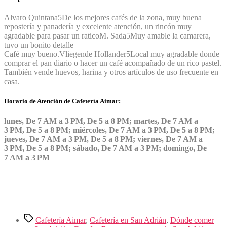
Alvaro Quintana
5
De los mejores cafés de la zona, muy buena
repostería y panadería y excelente atención, un rincón muy
agradable para pasar un ratico
M. Sada
5
Muy amable la camarera,
tuvo un bonito detalle
Café muy bueno.
Vliegende Hollander
5
Local muy agradable donde
comprar el pan diario o hacer un café acompañado de un rico pastel.
También vende huevos, harina y otros artículos de uso frecuente en
casa.
Horario de Atención de Cafetería Aimar:
lunes, De 7 AM a 3 PM, De 5 a 8 PM; martes, De 7 AM a
3 PM, De 5 a 8 PM; miércoles, De 7 AM a 3 PM, De 5 a 8 PM;
jueves, De 7 AM a 3 PM, De 5 a 8 PM; viernes, De 7 AM a
3 PM, De 5 a 8 PM; sábado, De 7 AM a 3 PM; domingo, De
7 AM a 3 PM
Etiquetas
Cafetería Aimar
,
Cafetería en San Adrián
,
Dónde comer