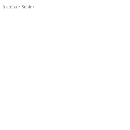
Ir arriba
↑
Subir
↑