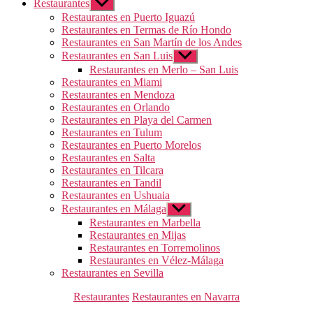
Restaurantes
Mostrar
el
Restaurantes en Puerto Iguazú
submenú
Restaurantes en Termas de Río Hondo
Restaurantes en San Martín de los Andes
Restaurantes en San Luis
Mostrar
el
Restaurantes en Merlo – San Luis
submenú
Restaurantes en Miami
Restaurantes en Mendoza
Restaurantes en Orlando
Restaurantes en Playa del Carmen
Restaurantes en Tulum
Restaurantes en Puerto Morelos
Restaurantes en Salta
Restaurantes en Tilcara
Restaurantes en Tandil
Restaurantes en Ushuaia
Restaurantes en Málaga
Mostrar
el
Restaurantes en Marbella
submenú
Restaurantes en Mijas
Restaurantes en Torremolinos
Restaurantes en Vélez-Málaga
Restaurantes en Sevilla
Categorías
Restaurantes
Restaurantes en Navarra