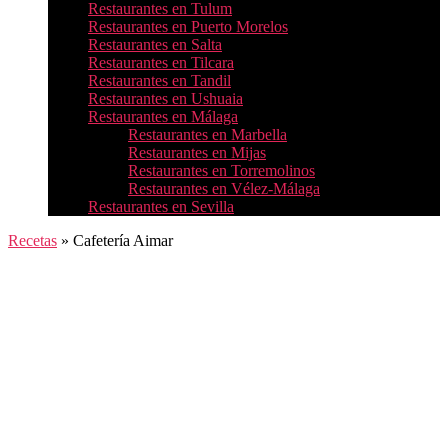
Restaurantes en Tulum
Restaurantes en Puerto Morelos
Restaurantes en Salta
Restaurantes en Tilcara
Restaurantes en Tandil
Restaurantes en Ushuaia
Restaurantes en Málaga
Restaurantes en Marbella
Restaurantes en Mijas
Restaurantes en Torremolinos
Restaurantes en Vélez-Málaga
Restaurantes en Sevilla
Recetas
»
Cafetería Aimar