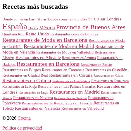
Recetas más buscadas
en Londres
Dónde comer en Londres
Dónde comer en Las Palmas
EE. UU.
España
Provincia de Buenos Aires
México
Florida
Reino Unido
Quintana Roo
Restaurantes cerca de Londres
Restaurantes de Moda en Barcelona
Restaurantes de Moda
Restaurantes de Moda en Madrid
Restaurantes de
en Castellón
Moda en Valencia
Restaurantes de Moda en Valladolid
Restaurantes en
Restaurantes en Alicante
Restaurantes en
Albacete
Restaurantes en Asturias
Restaurantes en Barcelona
Badajoz
Restaurantes en Bizkaia
Restaurantes en Burgos
Restaurantes en Cantabria
Restaurantes en Castellón
Restaurantes en Coruña
Restaurantes en Ciudad Real
Restaurantes en Cádiz
Restaurantes en Galicia
Restaurantes en Guipúzcoa
Restaurantes en Guadalajara
Restaurantes en
Restaurantes en Las Palmas Canarias
Restaurantes en La Rioja
Restaurantes en Madrid
Londres
Restaurantes en Lugo
Restaurantes en
Restaurantes en Navarra
Restaurantes en
Murcia
Restaurantes en Ourense
Restaurantes en
Pontevedra
Restaurantes en Tenerife
Restaurantes en Sevilla
Toledo
Restaurantes en Valencia
Restaurantes en Valladolid
© 2026
Cocina
Política de privacidad