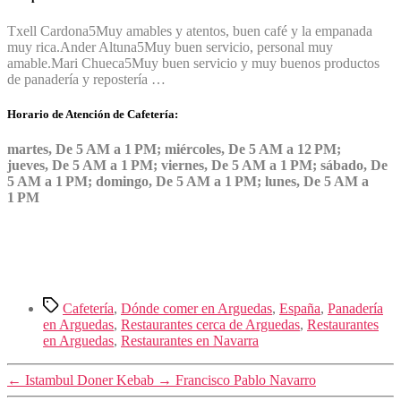
Txell Cardona
5
Muy amables y atentos, buen café y la empanada
muy rica.
Ander Altuna
5
Muy buen servicio, personal muy
amable.
Mari Chueca
5
Muy buen servicio y muy buenos productos
de panadería y repostería …
Horario de Atención de Cafetería:
martes, De 5 AM a 1 PM; miércoles, De 5 AM a 12 PM;
jueves, De 5 AM a 1 PM; viernes, De 5 AM a 1 PM; sábado, De
5 AM a 1 PM; domingo, De 5 AM a 1 PM; lunes, De 5 AM a
1 PM
Etiquetas
Cafetería
,
Dónde comer en Arguedas
,
España
,
Panadería
en Arguedas
,
Restaurantes cerca de Arguedas
,
Restaurantes
en Arguedas
,
Restaurantes en Navarra
←
Istambul Doner Kebab
→
Francisco Pablo Navarro