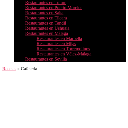
Restaurantes en Tulum
Restaurantes en Puerto Morelos
Restaurantes en Salta
Restaurantes en Tilcara
Restaurantes en Tandil
Restaurantes en Ushuaia
Restaurantes en Málaga
Restaurantes en Marbella
Restaurantes en Mijas
Restaurantes en Torremolinos
Restaurantes en Vélez-Málaga
Restaurantes en Sevilla
Recetas
»
Cafetería