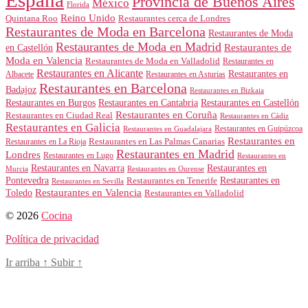
Provincia de Buenos Aires
México
Florida
Reino Unido
Quintana Roo
Restaurantes cerca de Londres
Restaurantes de Moda en Barcelona
Restaurantes de Moda
Restaurantes de Moda en Madrid
Restaurantes de
en Castellón
Moda en Valencia
Restaurantes de Moda en Valladolid
Restaurantes en
Restaurantes en Alicante
Restaurantes en
Albacete
Restaurantes en Asturias
Restaurantes en Barcelona
Badajoz
Restaurantes en Bizkaia
Restaurantes en Burgos
Restaurantes en Cantabria
Restaurantes en Castellón
Restaurantes en Coruña
Restaurantes en Ciudad Real
Restaurantes en Cádiz
Restaurantes en Galicia
Restaurantes en Guipúzcoa
Restaurantes en Guadalajara
Restaurantes en
Restaurantes en Las Palmas Canarias
Restaurantes en La Rioja
Restaurantes en Madrid
Londres
Restaurantes en Lugo
Restaurantes en
Restaurantes en Navarra
Restaurantes en
Murcia
Restaurantes en Ourense
Restaurantes en
Pontevedra
Restaurantes en Tenerife
Restaurantes en Sevilla
Toledo
Restaurantes en Valencia
Restaurantes en Valladolid
© 2026
Cocina
Política de privacidad
Ir arriba
↑
Subir
↑