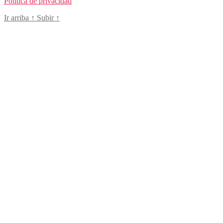
Política de privacidad
Ir arriba
↑
Subir
↑