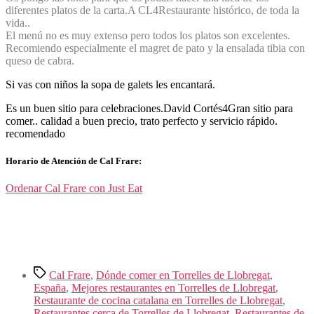
diferentes platos de la carta.
A CL
4
Restaurante histórico, de toda la
vida..
El menú no es muy extenso pero todos los platos son excelentes.
Recomiendo especialmente el magret de pato y la ensalada tibia con
queso de cabra.
Si vas con niños la sopa de galets les encantará.
Es un buen sitio para celebraciones.
David Cortés
4
Gran sitio para
comer.. calidad a buen precio, trato perfecto y servicio rápido.
recomendado
Horario de Atención de Cal Frare:
Ordenar Cal Frare con Just Eat
Etiquetas
Cal Frare
,
Dónde comer en Torrelles de Llobregat
,
España
,
Mejores restaurantes en Torrelles de Llobregat
,
Restaurante de cocina catalana en Torrelles de Llobregat
,
Restaurantes cerca de Torrelles de Llobregat
,
Restaurantes de