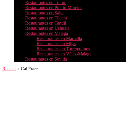
Restaurantes en Tulum
Restaurantes en Puerto Morelos
Restaurantes en Salta
Restaurantes en Tilcara
Restaurantes en Tandil
Restaurantes en Ushuaia
Restaurantes en Málaga
Restaurantes en Marbella
Restaurantes en Mijas
Restaurantes en Torremolinos
Restaurantes en Vélez-Málaga
Restaurantes en Sevilla
Recetas
»
Cal Frare