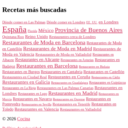
Recetas más buscadas
en Londres
Dónde comer en Londres
Dónde comer en Las Palmas
EE. UU.
España
Provincia de Buenos Aires
México
Florida
Reino Unido
Quintana Roo
Restaurantes cerca de Londres
Restaurantes de Moda en Barcelona
Restaurantes de Moda
Restaurantes de Moda en Madrid
Restaurantes de
en Castellón
Moda en Valencia
Restaurantes de Moda en Valladolid
Restaurantes en
Restaurantes en Alicante
Restaurantes en
Albacete
Restaurantes en Asturias
Restaurantes en Barcelona
Badajoz
Restaurantes en Bizkaia
Restaurantes en Burgos
Restaurantes en Cantabria
Restaurantes en Castellón
Restaurantes en Coruña
Restaurantes en Ciudad Real
Restaurantes en Cádiz
Restaurantes en Galicia
Restaurantes en Guipúzcoa
Restaurantes en Guadalajara
Restaurantes en
Restaurantes en Las Palmas Canarias
Restaurantes en La Rioja
Restaurantes en Madrid
Londres
Restaurantes en Lugo
Restaurantes en
Restaurantes en Navarra
Restaurantes en
Murcia
Restaurantes en Ourense
Restaurantes en
Pontevedra
Restaurantes en Tenerife
Restaurantes en Sevilla
Toledo
Restaurantes en Valencia
Restaurantes en Valladolid
© 2026
Cocina