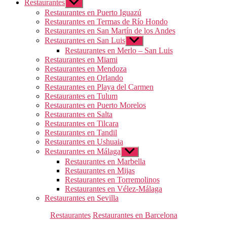
Restaurantes
Mostrar
el
Restaurantes en Puerto Iguazú
submenú
Restaurantes en Termas de Río Hondo
Restaurantes en San Martín de los Andes
Restaurantes en San Luis
Mostrar
el
Restaurantes en Merlo – San Luis
submenú
Restaurantes en Miami
Restaurantes en Mendoza
Restaurantes en Orlando
Restaurantes en Playa del Carmen
Restaurantes en Tulum
Restaurantes en Puerto Morelos
Restaurantes en Salta
Restaurantes en Tilcara
Restaurantes en Tandil
Restaurantes en Ushuaia
Restaurantes en Málaga
Mostrar
el
Restaurantes en Marbella
submenú
Restaurantes en Mijas
Restaurantes en Torremolinos
Restaurantes en Vélez-Málaga
Restaurantes en Sevilla
Categorías
Restaurantes
Restaurantes en Barcelona