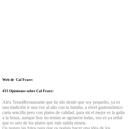
Web de Cal Frare:
455 Opiniones sobre Cal Frare:
Alex Tena
4
Restaurante que he ido desde que soy pequeño, ya es
una tradición ir una vez al año con la familia, a nivel gastronómico
carta sencilla pero con platos de calidad, para mi el mejor es la galta
a la brasa, aunque hoy no tenían se agotaron todas, eso es ya señal
que es uno de los platos que más salida tienen.
Os pongo las fotos para que os podais hacer una idea de los