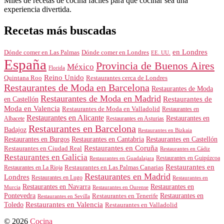
Miles de recetas de cocina fáciles para que cocinar sea una
experiencia divertida.
Recetas más buscadas
en Londres
Dónde comer en Londres
Dónde comer en Las Palmas
EE. UU.
España
Provincia de Buenos Aires
México
Florida
Reino Unido
Quintana Roo
Restaurantes cerca de Londres
Restaurantes de Moda en Barcelona
Restaurantes de Moda
Restaurantes de Moda en Madrid
Restaurantes de
en Castellón
Moda en Valencia
Restaurantes de Moda en Valladolid
Restaurantes en
Restaurantes en Alicante
Restaurantes en
Albacete
Restaurantes en Asturias
Restaurantes en Barcelona
Badajoz
Restaurantes en Bizkaia
Restaurantes en Burgos
Restaurantes en Cantabria
Restaurantes en Castellón
Restaurantes en Coruña
Restaurantes en Ciudad Real
Restaurantes en Cádiz
Restaurantes en Galicia
Restaurantes en Guipúzcoa
Restaurantes en Guadalajara
Restaurantes en
Restaurantes en Las Palmas Canarias
Restaurantes en La Rioja
Restaurantes en Madrid
Londres
Restaurantes en Lugo
Restaurantes en
Restaurantes en Navarra
Restaurantes en
Murcia
Restaurantes en Ourense
Restaurantes en
Pontevedra
Restaurantes en Tenerife
Restaurantes en Sevilla
Toledo
Restaurantes en Valencia
Restaurantes en Valladolid
© 2026
Cocina