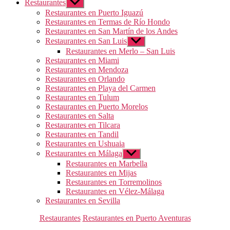
Restaurantes
Mostrar
el
Restaurantes en Puerto Iguazú
submenú
Restaurantes en Termas de Río Hondo
Restaurantes en San Martín de los Andes
Restaurantes en San Luis
Mostrar
el
Restaurantes en Merlo – San Luis
submenú
Restaurantes en Miami
Restaurantes en Mendoza
Restaurantes en Orlando
Restaurantes en Playa del Carmen
Restaurantes en Tulum
Restaurantes en Puerto Morelos
Restaurantes en Salta
Restaurantes en Tilcara
Restaurantes en Tandil
Restaurantes en Ushuaia
Restaurantes en Málaga
Mostrar
el
Restaurantes en Marbella
submenú
Restaurantes en Mijas
Restaurantes en Torremolinos
Restaurantes en Vélez-Málaga
Restaurantes en Sevilla
Categorías
Restaurantes
Restaurantes en Puerto Aventuras