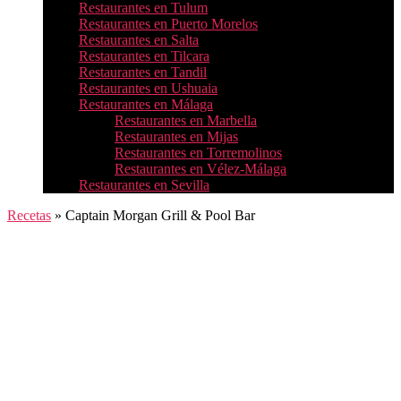
Restaurantes en Tulum
Restaurantes en Puerto Morelos
Restaurantes en Salta
Restaurantes en Tilcara
Restaurantes en Tandil
Restaurantes en Ushuaia
Restaurantes en Málaga
Restaurantes en Marbella
Restaurantes en Mijas
Restaurantes en Torremolinos
Restaurantes en Vélez-Málaga
Restaurantes en Sevilla
Recetas
»
Captain Morgan Grill & Pool Bar