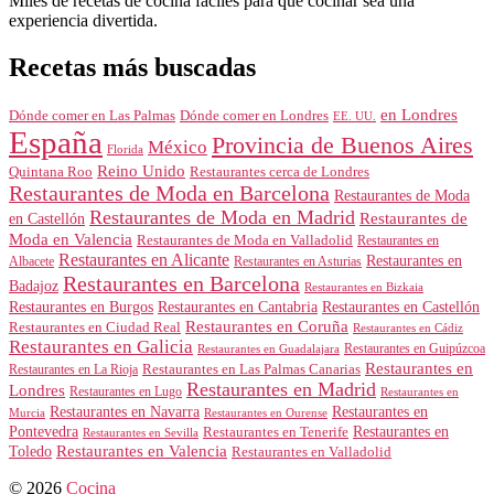
Miles de recetas de cocina fáciles para que cocinar sea una
experiencia divertida.
Recetas más buscadas
en Londres
Dónde comer en Londres
Dónde comer en Las Palmas
EE. UU.
España
Provincia de Buenos Aires
México
Florida
Reino Unido
Quintana Roo
Restaurantes cerca de Londres
Restaurantes de Moda en Barcelona
Restaurantes de Moda
Restaurantes de Moda en Madrid
Restaurantes de
en Castellón
Moda en Valencia
Restaurantes de Moda en Valladolid
Restaurantes en
Restaurantes en Alicante
Restaurantes en
Albacete
Restaurantes en Asturias
Restaurantes en Barcelona
Badajoz
Restaurantes en Bizkaia
Restaurantes en Burgos
Restaurantes en Cantabria
Restaurantes en Castellón
Restaurantes en Coruña
Restaurantes en Ciudad Real
Restaurantes en Cádiz
Restaurantes en Galicia
Restaurantes en Guipúzcoa
Restaurantes en Guadalajara
Restaurantes en
Restaurantes en Las Palmas Canarias
Restaurantes en La Rioja
Restaurantes en Madrid
Londres
Restaurantes en Lugo
Restaurantes en
Restaurantes en Navarra
Restaurantes en
Murcia
Restaurantes en Ourense
Restaurantes en
Pontevedra
Restaurantes en Tenerife
Restaurantes en Sevilla
Toledo
Restaurantes en Valencia
Restaurantes en Valladolid
© 2026
Cocina