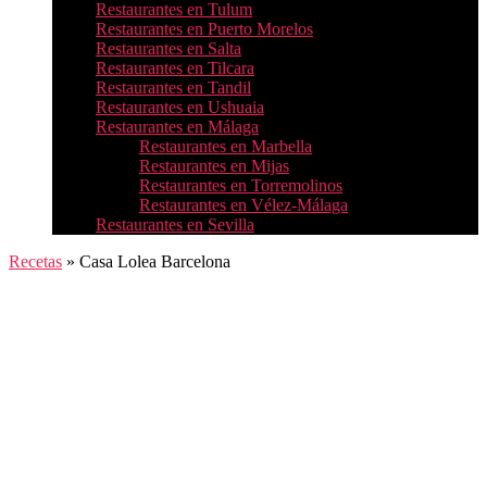
Restaurantes en Tulum
Restaurantes en Puerto Morelos
Restaurantes en Salta
Restaurantes en Tilcara
Restaurantes en Tandil
Restaurantes en Ushuaia
Restaurantes en Málaga
Restaurantes en Marbella
Restaurantes en Mijas
Restaurantes en Torremolinos
Restaurantes en Vélez-Málaga
Restaurantes en Sevilla
Recetas
»
Casa Lolea Barcelona