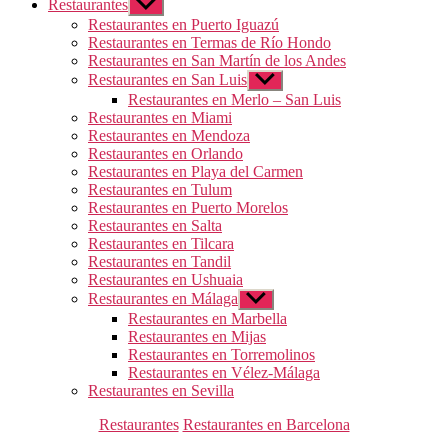
Restaurantes
Mostrar
el
Restaurantes en Puerto Iguazú
submenú
Restaurantes en Termas de Río Hondo
Restaurantes en San Martín de los Andes
Restaurantes en San Luis
Mostrar
el
Restaurantes en Merlo – San Luis
submenú
Restaurantes en Miami
Restaurantes en Mendoza
Restaurantes en Orlando
Restaurantes en Playa del Carmen
Restaurantes en Tulum
Restaurantes en Puerto Morelos
Restaurantes en Salta
Restaurantes en Tilcara
Restaurantes en Tandil
Restaurantes en Ushuaia
Restaurantes en Málaga
Mostrar
el
Restaurantes en Marbella
submenú
Restaurantes en Mijas
Restaurantes en Torremolinos
Restaurantes en Vélez-Málaga
Restaurantes en Sevilla
Categorías
Restaurantes
Restaurantes en Barcelona