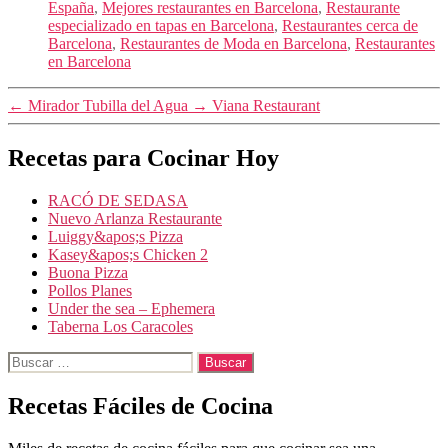
España
,
Mejores restaurantes en Barcelona
,
Restaurante
especializado en tapas en Barcelona
,
Restaurantes cerca de
Barcelona
,
Restaurantes de Moda en Barcelona
,
Restaurantes
en Barcelona
←
Mirador Tubilla del Agua
→
Viana Restaurant
Recetas para Cocinar Hoy
RACÓ DE SEDASA
Nuevo Arlanza Restaurante
Luiggy&apos;s Pizza
Kasey&apos;s Chicken 2
Buona Pizza
Pollos Planes
Under the sea – Ephemera
Taberna Los Caracoles
Buscar:
Recetas Fáciles de Cocina