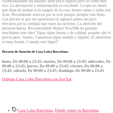
Na
4
Restaurante encantador, tiene poco espacio pero se come muy
rico. La decoración y ambientación es excelente. Lo que no tienes
que dejar de probar es la sangria de la casa, tienen varias y todas son
ricas. Recomiendo reservar por la web porque siempre esta lleno.
Los precios si que me parecieron en algunos platos un poco
elevados por la cantidad que traen las raciones. La atención del
personal buena. Recomendable.
Mattyz Nox
5
Me ha gustado
muchísimo este sitio! Tapas súper buena y de calidad, poquito alto el
precio pero.. bueno. Camareras súper amable y rápidas. El atmósfera
es muy bonita. Consejo este lugar!!
Horario de Atención de Casa Lolea Barcelona:
lunes, De 09:00 a 23:45; martes, De 09:00 a 23:45; miércoles, De
09:00 a 23:45; jueves, De 09:00 a 23:45; viernes, De 09:00 a
23:45; sábado, De 09:00 a 23:45; domingo, De 09:00 a 23:45
Ordenar Casa Lolea Barcelona con Just Eat
Etiquetas
Casa Lolea Barcelona
,
Dónde comer en Barcelona
,