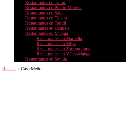
Restaurantes en Tulum
Restaurantes en Puerto Morelos
Restaurantes en Salta
Restaurantes en Tilcara
Restaurantes en Tandil
Restaurantes en Ushuaia
Restaurantes en Málaga
Restaurantes en Marbella
Restaurantes en Mijas
Restaurantes en Torremolinos
Restaurantes en Vélez-Málaga
Restaurantes en Sevilla
Recetas
»
Casa Meño