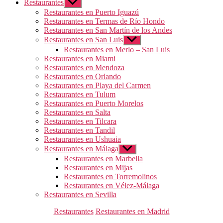
Restaurantes
Mostrar
el
Restaurantes en Puerto Iguazú
submenú
Restaurantes en Termas de Río Hondo
Restaurantes en San Martín de los Andes
Restaurantes en San Luis
Mostrar
el
Restaurantes en Merlo – San Luis
submenú
Restaurantes en Miami
Restaurantes en Mendoza
Restaurantes en Orlando
Restaurantes en Playa del Carmen
Restaurantes en Tulum
Restaurantes en Puerto Morelos
Restaurantes en Salta
Restaurantes en Tilcara
Restaurantes en Tandil
Restaurantes en Ushuaia
Restaurantes en Málaga
Mostrar
el
Restaurantes en Marbella
submenú
Restaurantes en Mijas
Restaurantes en Torremolinos
Restaurantes en Vélez-Málaga
Restaurantes en Sevilla
Categorías
Restaurantes
Restaurantes en Madrid