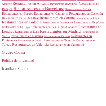
Restaurantes en Alicante
Restaurantes en
Albacete
Restaurantes en Asturias
Restaurantes en Barcelona
Badajoz
Restaurantes en Bizkaia
Restaurantes en Burgos
Restaurantes en Cantabria
Restaurantes en Castellón
Restaurantes en Coruña
Restaurantes en Ciudad Real
Restaurantes en Cádiz
Restaurantes en Galicia
Restaurantes en Guipúzcoa
Restaurantes en Guadalajara
Restaurantes en
Restaurantes en Las Palmas Canarias
Restaurantes en La Rioja
Restaurantes en Madrid
Londres
Restaurantes en Lugo
Restaurantes en
Restaurantes en Navarra
Restaurantes en
Murcia
Restaurantes en Ourense
Restaurantes en
Pontevedra
Restaurantes en Tenerife
Restaurantes en Sevilla
Toledo
Restaurantes en Valencia
Restaurantes en Valladolid
© 2026
Cocina
Política de privacidad
Ir arriba
↑
Subir
↑