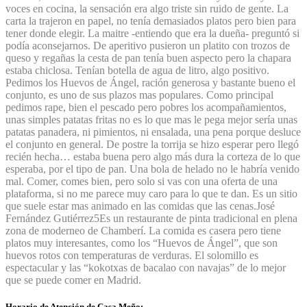
voces en cocina, la sensación era algo triste sin ruido de gente. La
carta la trajeron en papel, no tenía demasiados platos pero bien para
tener donde elegir. La maitre -entiendo que era la dueña- preguntó si
podía aconsejarnos. De aperitivo pusieron un platito con trozos de
queso y regañas la cesta de pan tenía buen aspecto pero la chapara
estaba chiclosa. Tenían botella de agua de litro, algo positivo.
Pedimos los Huevos de Ángel, ración generosa y bastante bueno el
conjunto, es uno de sus plazos mas populares. Como principal
pedimos rape, bien el pescado pero pobres los acompañamientos,
unas simples patatas fritas no es lo que mas le pega mejor sería unas
patatas panadera, ni pimientos, ni ensalada, una pena porque desluce
el conjunto en general. De postre la torrija se hizo esperar pero llegó
recién hecha… estaba buena pero algo más dura la corteza de lo que
esperaba, por el tipo de pan. Una bola de helado no le habría venido
mal. Comer, comes bien, pero solo si vas con una oferta de una
plataforma, si no me parece muy caro para lo que te dan. Es un sitio
que suele estar mas animado en las comidas que las cenas.
José
Fernández Gutiérrez
5
Es un restaurante de pinta tradicional en plena
zona de moderneo de Chamberí. La comida es casera pero tiene
platos muy interesantes, como los “Huevos de Ángel”, que son
huevos rotos con temperaturas de verduras. El solomillo es
espectacular y las “kokotxas de bacalao con navajas” de lo mejor
que se puede comer en Madrid.
Horario de Atención de Casa Meño: