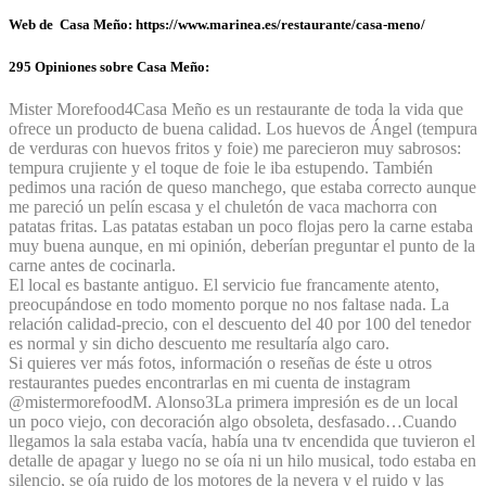
Web de Casa Meño: https://www.marinea.es/restaurante/casa-meno/
295 Opiniones sobre Casa Meño:
Mister Morefood
4
Casa Meño es un restaurante de toda la vida que
ofrece un producto de buena calidad. Los huevos de Ángel (tempura
de verduras con huevos fritos y foie) me parecieron muy sabrosos:
tempura crujiente y el toque de foie le iba estupendo. También
pedimos una ración de queso manchego, que estaba correcto aunque
me pareció un pelín escasa y el chuletón de vaca machorra con
patatas fritas. Las patatas estaban un poco flojas pero la carne estaba
muy buena aunque, en mi opinión, deberían preguntar el punto de la
carne antes de cocinarla.
El local es bastante antiguo. El servicio fue francamente atento,
preocupándose en todo momento porque no nos faltase nada. La
relación calidad-precio, con el descuento del 40 por 100 del tenedor
es normal y sin dicho descuento me resultaría algo caro.
Si quieres ver más fotos, información o reseñas de éste u otros
restaurantes puedes encontrarlas en mi cuenta de instagram
@mistermorefood
M. Alonso
3
La primera impresión es de un local
un poco viejo, con decoración algo obsoleta, desfasado…Cuando
llegamos la sala estaba vacía, había una tv encendida que tuvieron el
detalle de apagar y luego no se oía ni un hilo musical, todo estaba en
silencio, se oía ruido de los motores de la nevera y el ruido y las