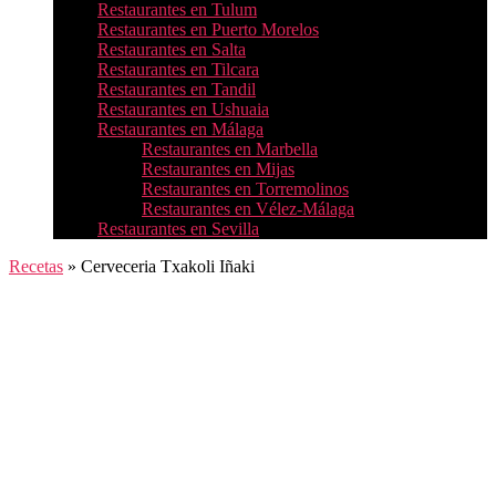
Restaurantes en Tulum
Restaurantes en Puerto Morelos
Restaurantes en Salta
Restaurantes en Tilcara
Restaurantes en Tandil
Restaurantes en Ushuaia
Restaurantes en Málaga
Restaurantes en Marbella
Restaurantes en Mijas
Restaurantes en Torremolinos
Restaurantes en Vélez-Málaga
Restaurantes en Sevilla
Recetas
»
Cerveceria Txakoli Iñaki