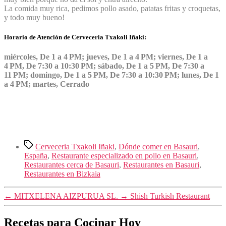
La comida muy rica, pedimos pollo asado, patatas fritas y croquetas,
y todo muy bueno!
Horario de Atención de Cerveceria Txakoli Iñaki:
miércoles, De 1 a 4 PM; jueves, De 1 a 4 PM; viernes, De 1 a
4 PM, De 7:30 a 10:30 PM; sábado, De 1 a 5 PM, De 7:30 a
11 PM; domingo, De 1 a 5 PM, De 7:30 a 10:30 PM; lunes, De 1
a 4 PM; martes, Cerrado
Etiquetas
Cerveceria Txakoli Iñaki
,
Dónde comer en Basauri
,
España
,
Restaurante especializado en pollo en Basauri
,
Restaurantes cerca de Basauri
,
Restaurantes en Basauri
,
Restaurantes en Bizkaia
←
MITXELENA AIZPURUA SL.
→
Shish Turkish Restaurant
Recetas para Cocinar Hoy