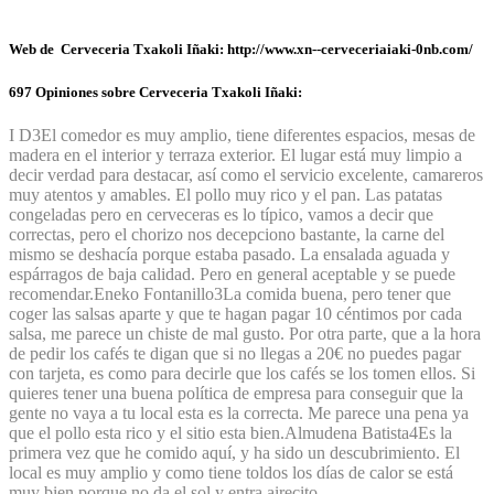
Web de Cerveceria Txakoli Iñaki: http://www.xn--cerveceriaiaki-0nb.com/
697 Opiniones sobre Cerveceria Txakoli Iñaki:
I D
3
El comedor es muy amplio, tiene diferentes espacios, mesas de
madera en el interior y terraza exterior. El lugar está muy limpio a
decir verdad para destacar, así como el servicio excelente, camareros
muy atentos y amables. El pollo muy rico y el pan. Las patatas
congeladas pero en cerveceras es lo típico, vamos a decir que
correctas, pero el chorizo nos decepciono bastante, la carne del
mismo se deshacía porque estaba pasado. La ensalada aguada y
espárragos de baja calidad. Pero en general aceptable y se puede
recomendar.
Eneko Fontanillo
3
La comida buena, pero tener que
coger las salsas aparte y que te hagan pagar 10 céntimos por cada
salsa, me parece un chiste de mal gusto. Por otra parte, que a la hora
de pedir los cafés te digan que si no llegas a 20€ no puedes pagar
con tarjeta, es como para decirle que los cafés se los tomen ellos. Si
quieres tener una buena política de empresa para conseguir que la
gente no vaya a tu local esta es la correcta. Me parece una pena ya
que el pollo esta rico y el sitio esta bien.
Almudena Batista
4
Es la
primera vez que he comido aquí, y ha sido un descubrimiento. El
local es muy amplio y como tiene toldos los días de calor se está
muy bien porque no da el sol y entra airecito.