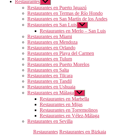
Restaurantes
Mostrar
el
Restaurantes en Puerto Iguazú
submenú
Restaurantes en Termas de Río Hondo
Restaurantes en San Martín de los Andes
Restaurantes en San Luis
Mostrar
el
Restaurantes en Merlo – San Luis
submenú
Restaurantes en Miami
Restaurantes en Mendoza
Restaurantes en Orlando
Restaurantes en Playa del Carmen
Restaurantes en Tulum
Restaurantes en Puerto Morelos
Restaurantes en Salta
Restaurantes en Tilcara
Restaurantes en Tandil
Restaurantes en Ushuaia
Restaurantes en Málaga
Mostrar
el
Restaurantes en Marbella
submenú
Restaurantes en Mijas
Restaurantes en Torremolinos
Restaurantes en Vélez-Málaga
Restaurantes en Sevilla
Categorías
Restaurantes
Restaurantes en Bizkaia