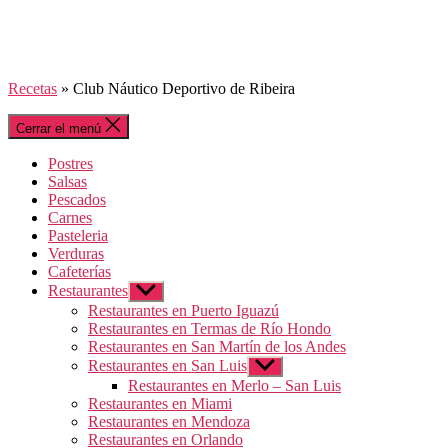
Recetas
»
Club Náutico Deportivo de Ribeira
Cerrar el menú
Postres
Salsas
Pescados
Carnes
Pasteleria
Verduras
Cafeterías
Restaurantes
Mostrar
el
Restaurantes en Puerto Iguazú
submenú
Restaurantes en Termas de Río Hondo
Restaurantes en San Martín de los Andes
Restaurantes en San Luis
Mostrar
el
Restaurantes en Merlo – San Luis
submenú
Restaurantes en Miami
Restaurantes en Mendoza
Restaurantes en Orlando