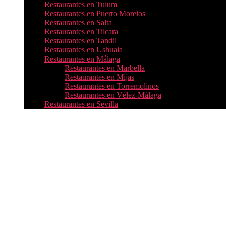
Restaurantes en Tulum
Restaurantes en Puerto Morelos
Restaurantes en Salta
Restaurantes en Tilcara
Restaurantes en Tandil
Restaurantes en Ushuaia
Restaurantes en Málaga
Restaurantes en Marbella
Restaurantes en Mijas
Restaurantes en Torremolinos
Restaurantes en Vélez-Málaga
Restaurantes en Sevilla