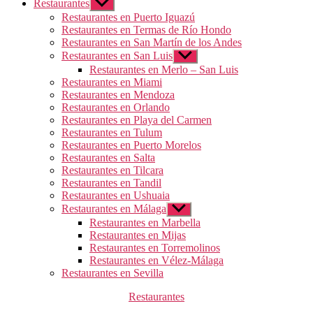
Restaurantes
Mostrar
el
Restaurantes en Puerto Iguazú
submenú
Restaurantes en Termas de Río Hondo
Restaurantes en San Martín de los Andes
Restaurantes en San Luis
Mostrar
el
Restaurantes en Merlo – San Luis
submenú
Restaurantes en Miami
Restaurantes en Mendoza
Restaurantes en Orlando
Restaurantes en Playa del Carmen
Restaurantes en Tulum
Restaurantes en Puerto Morelos
Restaurantes en Salta
Restaurantes en Tilcara
Restaurantes en Tandil
Restaurantes en Ushuaia
Restaurantes en Málaga
Mostrar
el
Restaurantes en Marbella
submenú
Restaurantes en Mijas
Restaurantes en Torremolinos
Restaurantes en Vélez-Málaga
Restaurantes en Sevilla
Categorías
Restaurantes