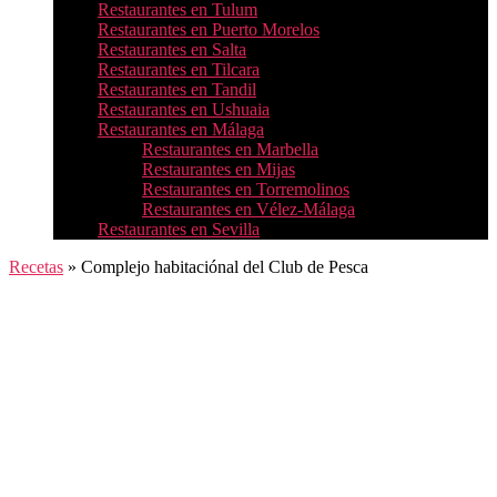
Restaurantes en Tulum
Restaurantes en Puerto Morelos
Restaurantes en Salta
Restaurantes en Tilcara
Restaurantes en Tandil
Restaurantes en Ushuaia
Restaurantes en Málaga
Restaurantes en Marbella
Restaurantes en Mijas
Restaurantes en Torremolinos
Restaurantes en Vélez-Málaga
Restaurantes en Sevilla
Recetas
»
Complejo habitaciónal del Club de Pesca