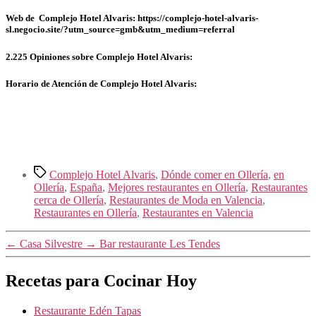
Web de Complejo Hotel Alvaris: https://complejo-hotel-alvaris-
sl.negocio.site/?utm_source=gmb&utm_medium=referral
2.225 Opiniones sobre Complejo Hotel Alvaris:
Horario de Atención de Complejo Hotel Alvaris:
Etiquetas
Complejo Hotel Alvaris
,
Dónde comer en Ollería
,
en
Ollería
,
España
,
Mejores restaurantes en Ollería
,
Restaurantes
cerca de Ollería
,
Restaurantes de Moda en Valencia
,
Restaurantes en Ollería
,
Restaurantes en Valencia
←
Casa Silvestre
→
Bar restaurante Les Tendes
Recetas para Cocinar Hoy
Restaurante Edén Tapas