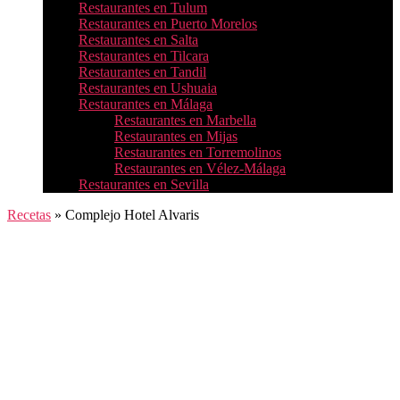
Restaurantes en Tulum
Restaurantes en Puerto Morelos
Restaurantes en Salta
Restaurantes en Tilcara
Restaurantes en Tandil
Restaurantes en Ushuaia
Restaurantes en Málaga
Restaurantes en Marbella
Restaurantes en Mijas
Restaurantes en Torremolinos
Restaurantes en Vélez-Málaga
Restaurantes en Sevilla
Recetas
»
Complejo Hotel Alvaris