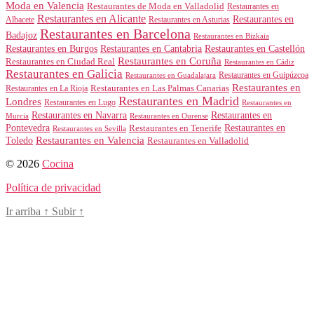
Moda en Valencia
Restaurantes de Moda en Valladolid
Restaurantes en
Restaurantes en Alicante
Restaurantes en
Albacete
Restaurantes en Asturias
Restaurantes en Barcelona
Badajoz
Restaurantes en Bizkaia
Restaurantes en Burgos
Restaurantes en Cantabria
Restaurantes en Castellón
Restaurantes en Coruña
Restaurantes en Ciudad Real
Restaurantes en Cádiz
Restaurantes en Galicia
Restaurantes en Guipúzcoa
Restaurantes en Guadalajara
Restaurantes en
Restaurantes en Las Palmas Canarias
Restaurantes en La Rioja
Restaurantes en Madrid
Londres
Restaurantes en Lugo
Restaurantes en
Restaurantes en Navarra
Restaurantes en
Murcia
Restaurantes en Ourense
Restaurantes en
Pontevedra
Restaurantes en Tenerife
Restaurantes en Sevilla
Toledo
Restaurantes en Valencia
Restaurantes en Valladolid
© 2026
Cocina
Política de privacidad
Ir arriba
↑
Subir
↑