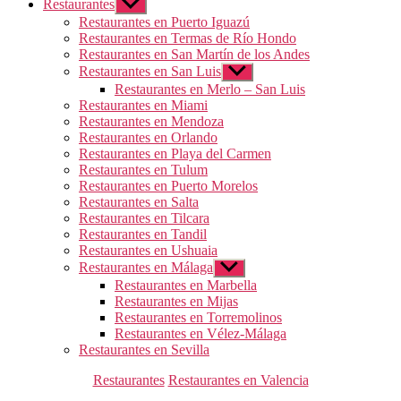
Restaurantes
Mostrar
el
Restaurantes en Puerto Iguazú
submenú
Restaurantes en Termas de Río Hondo
Restaurantes en San Martín de los Andes
Restaurantes en San Luis
Mostrar
el
Restaurantes en Merlo – San Luis
submenú
Restaurantes en Miami
Restaurantes en Mendoza
Restaurantes en Orlando
Restaurantes en Playa del Carmen
Restaurantes en Tulum
Restaurantes en Puerto Morelos
Restaurantes en Salta
Restaurantes en Tilcara
Restaurantes en Tandil
Restaurantes en Ushuaia
Restaurantes en Málaga
Mostrar
el
Restaurantes en Marbella
submenú
Restaurantes en Mijas
Restaurantes en Torremolinos
Restaurantes en Vélez-Málaga
Restaurantes en Sevilla
Categorías
Restaurantes
Restaurantes en Valencia