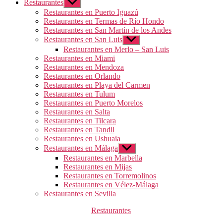
Restaurantes
Mostrar
el
Restaurantes en Puerto Iguazú
submenú
Restaurantes en Termas de Río Hondo
Restaurantes en San Martín de los Andes
Restaurantes en San Luis
Mostrar
el
Restaurantes en Merlo – San Luis
submenú
Restaurantes en Miami
Restaurantes en Mendoza
Restaurantes en Orlando
Restaurantes en Playa del Carmen
Restaurantes en Tulum
Restaurantes en Puerto Morelos
Restaurantes en Salta
Restaurantes en Tilcara
Restaurantes en Tandil
Restaurantes en Ushuaia
Restaurantes en Málaga
Mostrar
el
Restaurantes en Marbella
submenú
Restaurantes en Mijas
Restaurantes en Torremolinos
Restaurantes en Vélez-Málaga
Restaurantes en Sevilla
Categorías
Restaurantes