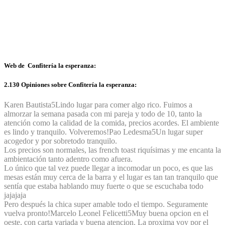
Web de Confitería la esperanza:
2.130 Opiniones sobre Confitería la esperanza:
Karen Bautista
5
Lindo lugar para comer algo rico. Fuimos a
almorzar la semana pasada con mi pareja y todo de 10, tanto la
atención como la calidad de la comida, precios acordes. El ambiente
es lindo y tranquilo. Volveremos!
Pao Ledesma
5
Un lugar super
acogedor y por sobretodo tranquilo.
Los precios son normales, las french toast riquísimas y me encanta la
ambientación tanto adentro como afuera.
Lo único que tal vez puede llegar a incomodar un poco, es que las
mesas están muy cerca de la barra y el lugar es tan tan tranquilo que
sentía que estaba hablando muy fuerte o que se escuchaba todo
jajajaja
Pero después la chica super amable todo el tiempo. Seguramente
vuelva pronto!
Marcelo Leonel Felicetti
5
Muy buena opcion en el
oeste, con carta variada y buena atencion. La proxima voy por el