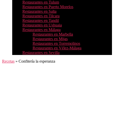
Restaurantes en Tulum
Restaurantes en Puerto Morelos
Restaurantes en Salta
Restaurantes en Tilcara
Restaurantes en Tandil
Restaurantes en Ushuaia
Restaurantes en Málaga
Restaurantes en Marbella
Restaurantes en Mijas
Restaurantes en Torremolinos
Restaurantes en Vélez-Málaga
Restaurantes en Sevilla
Recetas
»
Confitería la esperanza