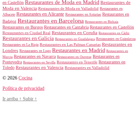
Restaurantes de Moda en Madrid
Restaurantes de
en Castellón
Moda en Valencia
Restaurantes de Moda en Valladolid
Restaurantes en
Restaurantes en Alicante
Restaurantes en
Albacete
Restaurantes en Asturias
Restaurantes en Barcelona
Badajoz
Restaurantes en Bizkaia
Restaurantes en Burgos
Restaurantes en Cantabria
Restaurantes en Castellón
Restaurantes en Coruña
Restaurantes en Ciudad Real
Restaurantes en Cádiz
Restaurantes en Galicia
Restaurantes en Guipúzcoa
Restaurantes en Guadalajara
Restaurantes en
Restaurantes en Las Palmas Canarias
Restaurantes en La Rioja
Restaurantes en Madrid
Londres
Restaurantes en Lugo
Restaurantes en
Restaurantes en Navarra
Restaurantes en
Murcia
Restaurantes en Ourense
Restaurantes en
Pontevedra
Restaurantes en Tenerife
Restaurantes en Sevilla
Toledo
Restaurantes en Valencia
Restaurantes en Valladolid
© 2026
Cocina
Política de privacidad
Ir arriba
↑
Subir
↑