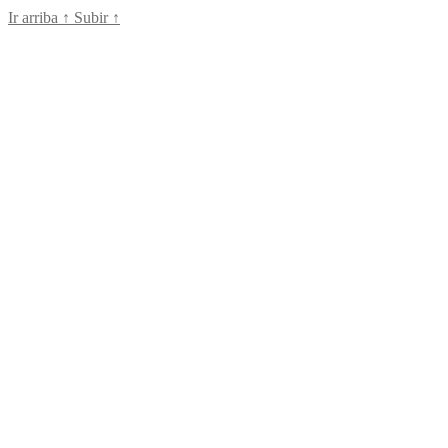
Ir arriba
↑
Subir
↑