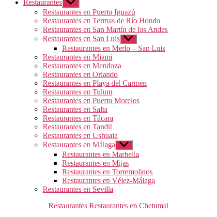
Restaurantes
Mostrar
el
Restaurantes en Puerto Iguazú
submenú
Restaurantes en Termas de Río Hondo
Restaurantes en San Martín de los Andes
Restaurantes en San Luis
Mostrar
el
Restaurantes en Merlo – San Luis
submenú
Restaurantes en Miami
Restaurantes en Mendoza
Restaurantes en Orlando
Restaurantes en Playa del Carmen
Restaurantes en Tulum
Restaurantes en Puerto Morelos
Restaurantes en Salta
Restaurantes en Tilcara
Restaurantes en Tandil
Restaurantes en Ushuaia
Restaurantes en Málaga
Mostrar
el
Restaurantes en Marbella
submenú
Restaurantes en Mijas
Restaurantes en Torremolinos
Restaurantes en Vélez-Málaga
Restaurantes en Sevilla
Categorías
Restaurantes
Restaurantes en Chetumal