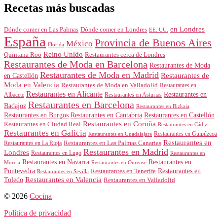
Recetas más buscadas
en Londres
Dónde comer en Londres
Dónde comer en Las Palmas
EE. UU.
España
Provincia de Buenos Aires
México
Florida
Reino Unido
Quintana Roo
Restaurantes cerca de Londres
Restaurantes de Moda en Barcelona
Restaurantes de Moda
Restaurantes de Moda en Madrid
Restaurantes de
en Castellón
Moda en Valencia
Restaurantes de Moda en Valladolid
Restaurantes en
Restaurantes en Alicante
Restaurantes en
Albacete
Restaurantes en Asturias
Restaurantes en Barcelona
Badajoz
Restaurantes en Bizkaia
Restaurantes en Burgos
Restaurantes en Cantabria
Restaurantes en Castellón
Restaurantes en Coruña
Restaurantes en Ciudad Real
Restaurantes en Cádiz
Restaurantes en Galicia
Restaurantes en Guipúzcoa
Restaurantes en Guadalajara
Restaurantes en
Restaurantes en Las Palmas Canarias
Restaurantes en La Rioja
Restaurantes en Madrid
Londres
Restaurantes en Lugo
Restaurantes en
Restaurantes en Navarra
Restaurantes en
Murcia
Restaurantes en Ourense
Restaurantes en
Pontevedra
Restaurantes en Tenerife
Restaurantes en Sevilla
Toledo
Restaurantes en Valencia
Restaurantes en Valladolid
© 2026
Cocina
Política de privacidad