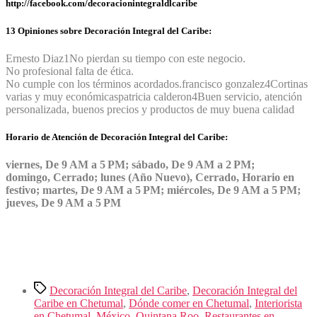
http://facebook.com/decoracionintegraldlcaribe
13 Opiniones sobre Decoración Integral del Caribe:
Ernesto Diaz
1
No pierdan su tiempo con este negocio.
No profesional falta de ética.
No cumple con los términos acordados.
francisco gonzalez
4
Cortinas
varias y muy económicas
patricia calderon
4
Buen servicio, atención
personalizada, buenos precios y productos de muy buena calidad
Horario de Atención de Decoración Integral del Caribe:
viernes, De 9 AM a 5 PM; sábado, De 9 AM a 2 PM;
domingo, Cerrado; lunes (Año Nuevo), Cerrado, Horario en
festivo; martes, De 9 AM a 5 PM; miércoles, De 9 AM a 5 PM;
jueves, De 9 AM a 5 PM
Etiquetas
Decoración Integral del Caribe
,
Decoración Integral del
Caribe en Chetumal
,
Dónde comer en Chetumal
,
Interiorista
en Chetumal
,
México
,
Quintana Roo
,
Restaurantes en