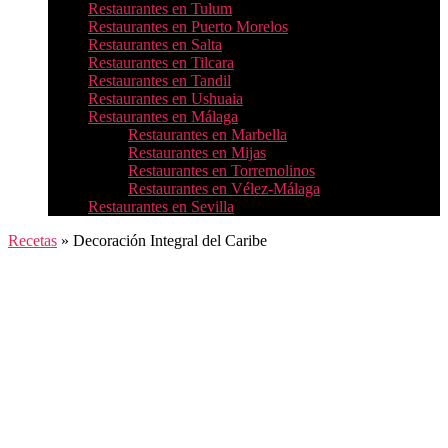
Restaurantes en Tulum
Restaurantes en Puerto Morelos
Restaurantes en Salta
Restaurantes en Tilcara
Restaurantes en Tandil
Restaurantes en Ushuaia
Restaurantes en Málaga
Restaurantes en Marbella
Restaurantes en Mijas
Restaurantes en Torremolinos
Restaurantes en Vélez-Málaga
Restaurantes en Sevilla
Recetas
»
Decoración Integral del Caribe