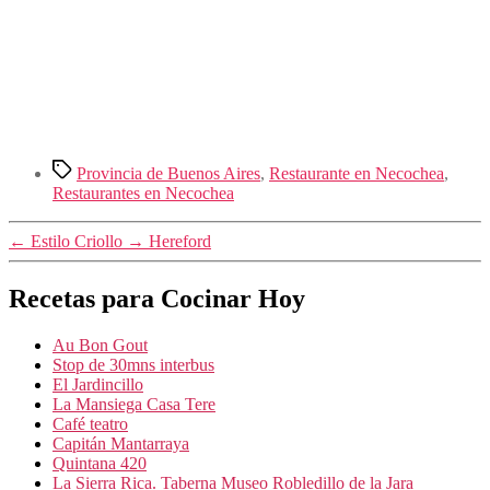
Etiquetas
Provincia de Buenos Aires
,
Restaurante en Necochea
,
Restaurantes en Necochea
←
Estilo Criollo
→
Hereford
Recetas para Cocinar Hoy
Au Bon Gout
Stop de 30mns interbus
El Jardincillo
La Mansiega Casa Tere
Café teatro
Capitán Mantarraya
Quintana 420
La Sierra Rica. Taberna Museo Robledillo de la Jara