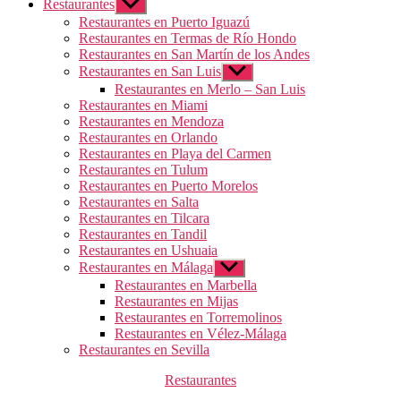
Restaurantes
Mostrar
el
Restaurantes en Puerto Iguazú
submenú
Restaurantes en Termas de Río Hondo
Restaurantes en San Martín de los Andes
Restaurantes en San Luis
Mostrar
el
Restaurantes en Merlo – San Luis
submenú
Restaurantes en Miami
Restaurantes en Mendoza
Restaurantes en Orlando
Restaurantes en Playa del Carmen
Restaurantes en Tulum
Restaurantes en Puerto Morelos
Restaurantes en Salta
Restaurantes en Tilcara
Restaurantes en Tandil
Restaurantes en Ushuaia
Restaurantes en Málaga
Mostrar
el
Restaurantes en Marbella
submenú
Restaurantes en Mijas
Restaurantes en Torremolinos
Restaurantes en Vélez-Málaga
Restaurantes en Sevilla
Categorías
Restaurantes