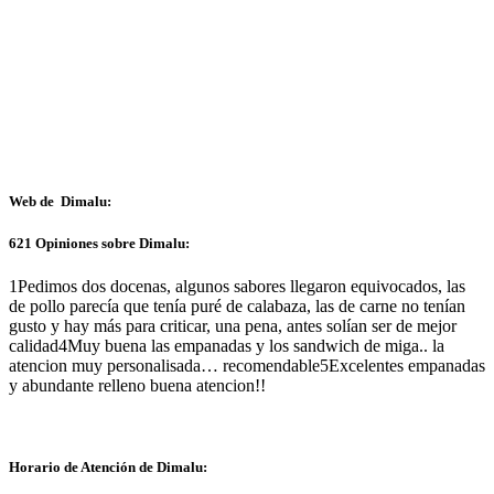
Web de Dimalu:
621 Opiniones sobre Dimalu:
1
Pedimos dos docenas, algunos sabores llegaron equivocados, las
de pollo parecía que tenía puré de calabaza, las de carne no tenían
gusto y hay más para criticar, una pena, antes solían ser de mejor
calidad
4
Muy buena las empanadas y los sandwich de miga.. la
atencion muy personalisada… recomendable
5
Excelentes empanadas
y abundante relleno buena atencion!!
Horario de Atención de Dimalu: