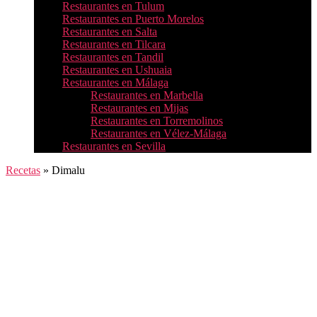
Restaurantes en Tulum
Restaurantes en Puerto Morelos
Restaurantes en Salta
Restaurantes en Tilcara
Restaurantes en Tandil
Restaurantes en Ushuaia
Restaurantes en Málaga
Restaurantes en Marbella
Restaurantes en Mijas
Restaurantes en Torremolinos
Restaurantes en Vélez-Málaga
Restaurantes en Sevilla
Recetas
»
Dimalu