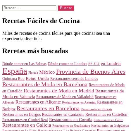
Buscar:
Recetas Fáciles de Cocina
Miles de recetas de cocina fáciles para que cocinar sea una
experiencia divertida.
Recetas más buscadas
en Londres
Dónde comer en Londres
Dónde comer en Las Palmas
EE. UU.
España
Provincia de Buenos Aires
México
Florida
Reino Unido
Quintana Roo
Restaurantes cerca de Londres
Restaurantes de Moda en Barcelona
Restaurantes de Moda
Restaurantes de Moda en Madrid
Restaurantes de
en Castellón
Moda en Valencia
Restaurantes de Moda en Valladolid
Restaurantes en
Restaurantes en Alicante
Restaurantes en
Albacete
Restaurantes en Asturias
Restaurantes en Barcelona
Badajoz
Restaurantes en Bizkaia
Restaurantes en Burgos
Restaurantes en Cantabria
Restaurantes en Castellón
Restaurantes en Coruña
Restaurantes en Ciudad Real
Restaurantes en Cádiz
Restaurantes en Galicia
Restaurantes en Guipúzcoa
Restaurantes en Guadalajara
Restaurantes en
Restaurantes en Las Palmas Canarias