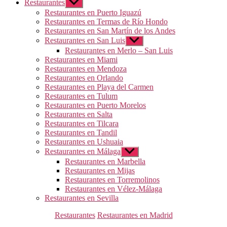
Restaurantes
Mostrar
el
Restaurantes en Puerto Iguazú
submenú
Restaurantes en Termas de Río Hondo
Restaurantes en San Martín de los Andes
Restaurantes en San Luis
Mostrar
el
Restaurantes en Merlo – San Luis
submenú
Restaurantes en Miami
Restaurantes en Mendoza
Restaurantes en Orlando
Restaurantes en Playa del Carmen
Restaurantes en Tulum
Restaurantes en Puerto Morelos
Restaurantes en Salta
Restaurantes en Tilcara
Restaurantes en Tandil
Restaurantes en Ushuaia
Restaurantes en Málaga
Mostrar
el
Restaurantes en Marbella
submenú
Restaurantes en Mijas
Restaurantes en Torremolinos
Restaurantes en Vélez-Málaga
Restaurantes en Sevilla
Categorías
Restaurantes
Restaurantes en Madrid