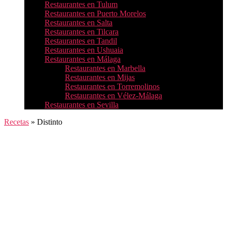
Restaurantes en Tulum
Restaurantes en Puerto Morelos
Restaurantes en Salta
Restaurantes en Tilcara
Restaurantes en Tandil
Restaurantes en Ushuaia
Restaurantes en Málaga
Restaurantes en Marbella
Restaurantes en Mijas
Restaurantes en Torremolinos
Restaurantes en Vélez-Málaga
Restaurantes en Sevilla
Recetas
»
Distinto