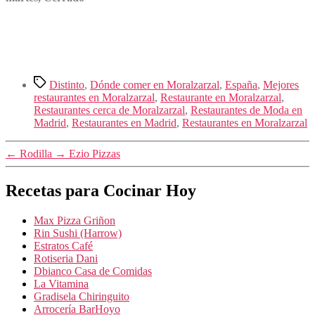
Etiquetas
Distinto
,
Dónde comer en Moralzarzal
,
España
,
Mejores
restaurantes en Moralzarzal
,
Restaurante en Moralzarzal
,
Restaurantes cerca de Moralzarzal
,
Restaurantes de Moda en
Madrid
,
Restaurantes en Madrid
,
Restaurantes en Moralzarzal
←
Rodilla
→
Ezio Pizzas
Recetas para Cocinar Hoy
Max Pizza Griñon
Rin Sushi (Harrow)
Estratos Café
Rotiseria Dani
Dbianco Casa de Comidas
La Vitamina
Gradisela Chiringuito
Arrocería BarHoyo